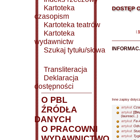
Kartoteka
DOSTĘP O
czasopism
Kartoteka teatrów
Kartoteka
|
S
wydawnictw
Szukaj tytułu/słowa
INFORMACJ
Transliteracja
Deklaracja
dostępności
O PBL
Inne zapisy dotyc
ŹRÓDŁA
artykuł:
Czas
artykuł:
[Dr
(laureaci...)
DANYCH
artykuł:
Fa-A
artykuł:
Odra
O PRACOWNI
artykuł:
Stud
WYDAWNICTWO
artykuł:
Tygi