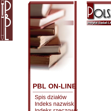
PBL ON-LINE
Spis działów
Indeks nazwisk
Indeks rzeczowy