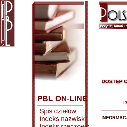
DOSTĘP O
PBL ON-LINE
|
S
Spis działów
Indeks nazwisk
INFORMACJ
Indeks rzeczowy