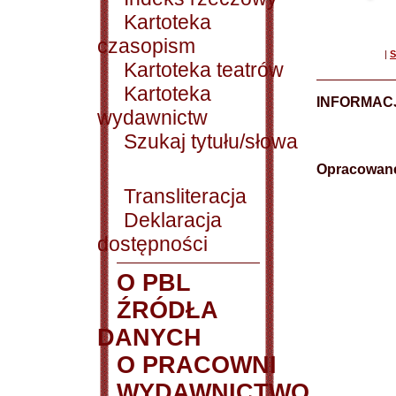
Kartoteka
czasopism
|
S
Kartoteka teatrów
Kartoteka
INFORMAC
wydawnictw
Szukaj tytułu/słowa
Opracowane
Transliteracja
Deklaracja
dostępności
O PBL
ŹRÓDŁA
DANYCH
O PRACOWNI
WYDAWNICTWO