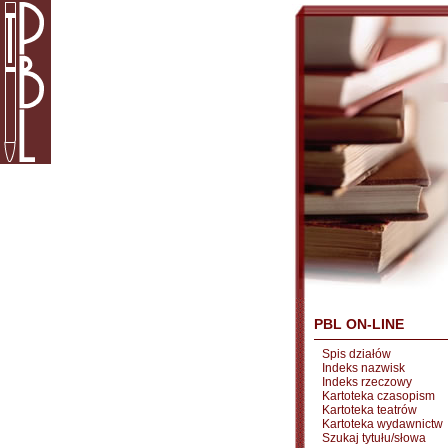
PBL ON-LINE
Spis działów
Indeks nazwisk
Indeks rzeczowy
Kartoteka czasopism
Kartoteka teatrów
Kartoteka wydawnictw
Szukaj tytułu/słowa