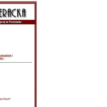
czasopism
|
ułu
|
ka-Ruch"