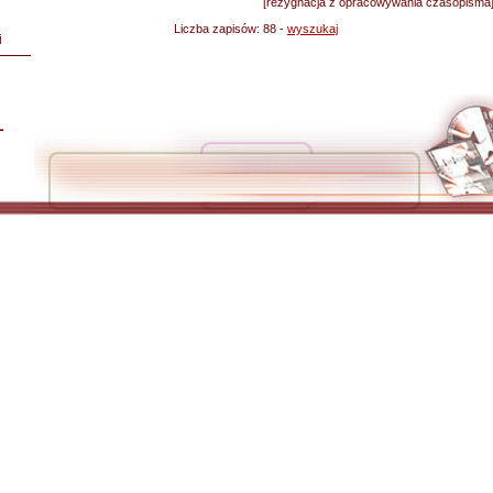
[rezygnacja z opracowywania czasopisma
Liczba zapisów:
88 -
wyszukaj
i
L