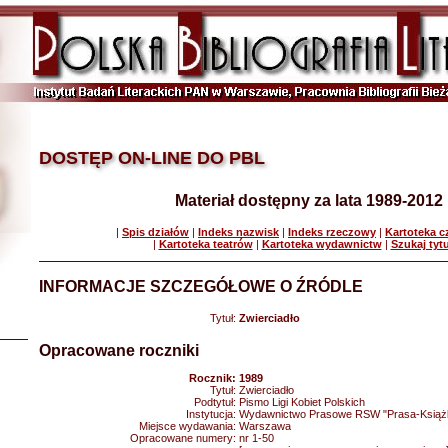
DOSTĘP ON-LINE DO PBL
Materiał dostępny za lata 1989-2012
|
Spis działów
|
Indeks nazwisk
|
Indeks rzeczowy
|
Kartoteka 
|
Kartoteka teatrów
|
Kartoteka wydawnictw
|
Szukaj tyt
INFORMACJE SZCZEGÓŁOWE O ŹRÓDLE
Tytuł:
Zwierciadło
Opracowane roczniki
Rocznik:
1989
Tytuł:
Zwierciadło
Podtytuł:
Pismo Ligi Kobiet Polskich
Instytucja:
Wydawnictwo Prasowe RSW "Prasa-Książ
Miejsce wydawania:
Warszawa
Opracowane numery:
nr 1-50