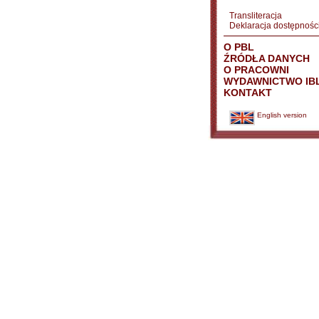
Transliteracja
Deklaracja dostępnośc
O PBL
ŹRÓDŁA DANYCH
O PRACOWNI
WYDAWNICTWO IB
KONTAKT
English version