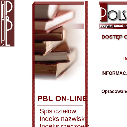
DOSTĘP O
|
S
INFORMAC
Opracowane
PBL ON-LINE
Spis działów
Indeks nazwisk
Indeks rzeczowy