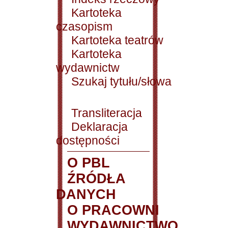
Kartoteka
czasopism
Kartoteka teatrów
Kartoteka
wydawnictw
Szukaj tytułu/słowa
Transliteracja
Deklaracja
dostępności
O PBL
ŹRÓDŁA
DANYCH
O PRACOWNI
WYDAWNICTWO