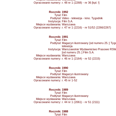
Opracowane numery:
r. 48 nr 1 (2268) - nr 36 [kpl. !]
Rocznik:
1992
Tytuł:
Film
Podtytuł:
Video - telewizja - kino. Tygodnik
Instytucja:
Film S.A.
Miejsce wydawania:
Warszawa
Opracowane numery:
r. 47 nr 1 (2216) - nr 51/52 (2266/2267)
Rocznik:
1991
Tytuł:
Film
Podtytuł:
Magazyn ilustrowany [od numeru 25.:] Tygod
telewizja
Instytucja:
Warszawskie Wydawnictwo Prasowe RSW "
[od numeru 25.:] Film S.A.
Miejsce wydawania:
Warszawa
Opracowane numery:
r. 46 nr 1 (2164) - nr 52 (2215)
Rocznik:
1990
Tytuł:
Film
Podtytuł:
Magazyn ilustrowany
Miejsce wydawania:
Warszawa
Opracowane numery:
r. 45 nr 1-52
Rocznik:
1989
Tytuł:
Film
Podtytuł:
Magazyn ilustrowany
Miejsce wydawania:
Warszawa
Opracowane numery:
r. 44 nr 1 (2061) - nr 51 (2111)
Rocznik:
1988
Tytuł:
Film