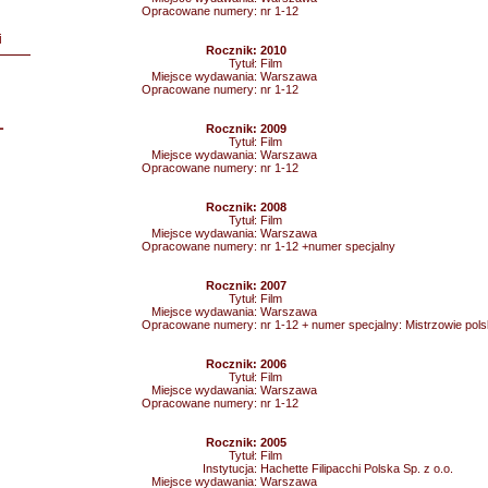
Opracowane numery:
nr 1-12
i
Rocznik:
2010
Tytuł:
Film
Miejsce wydawania:
Warszawa
Opracowane numery:
nr 1-12
L
Rocznik:
2009
Tytuł:
Film
Miejsce wydawania:
Warszawa
Opracowane numery:
nr 1-12
Rocznik:
2008
Tytuł:
Film
Miejsce wydawania:
Warszawa
Opracowane numery:
nr 1-12 +numer specjalny
Rocznik:
2007
Tytuł:
Film
Miejsce wydawania:
Warszawa
Opracowane numery:
nr 1-12 + numer specjalny: Mistrzowie pols
Rocznik:
2006
Tytuł:
Film
Miejsce wydawania:
Warszawa
Opracowane numery:
nr 1-12
Rocznik:
2005
Tytuł:
Film
Instytucja:
Hachette Filipacchi Polska Sp. z o.o.
Miejsce wydawania:
Warszawa