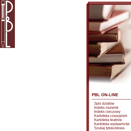
PBL ON-LINE
Spis działów
Indeks nazwisk
Indeks rzeczowy
Kartoteka czasopism
Kartoteka teatrów
Kartoteka wydawnictw
Szukaj tytułu/słowa