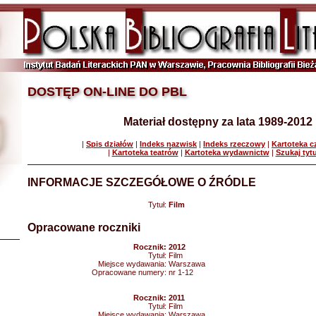
DOSTĘP ON-LINE DO PBL
Materiał dostępny za lata 1989-2012
|
Spis działów
|
Indeks nazwisk
|
Indeks rzeczowy
|
Kartoteka 
|
Kartoteka teatrów
|
Kartoteka wydawnictw
|
Szukaj tyt
INFORMACJE SZCZEGÓŁOWE O ŹRÓDLE
Tytuł:
Film
Opracowane roczniki
Rocznik:
2012
Tytuł:
Film
Miejsce wydawania:
Warszawa
Opracowane numery:
nr 1-12
Rocznik:
2011
Tytuł:
Film
Miejsce wydawania:
Warszawa