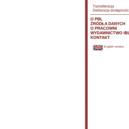
Transliteracja
Deklaracja dostępnośc
O PBL
ŹRÓDŁA DANYCH
O PRACOWNI
WYDAWNICTWO IB
KONTAKT
English version