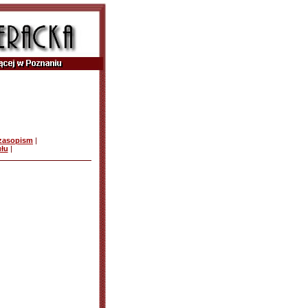
czasopism
|
ułu
|