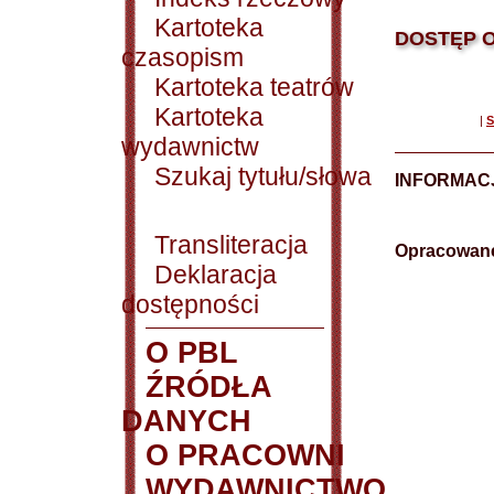
Kartoteka
DOSTĘP O
czasopism
Kartoteka teatrów
Kartoteka
|
S
wydawnictw
Szukaj tytułu/słowa
INFORMAC
Transliteracja
Opracowane
Deklaracja
dostępności
O PBL
ŹRÓDŁA
DANYCH
O PRACOWNI
WYDAWNICTWO