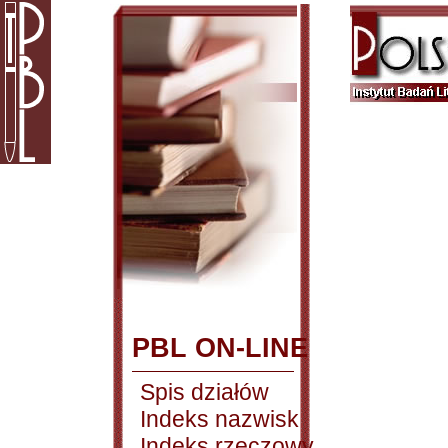
PBL ON-LINE
Spis działów
Indeks nazwisk
Indeks rzeczowy