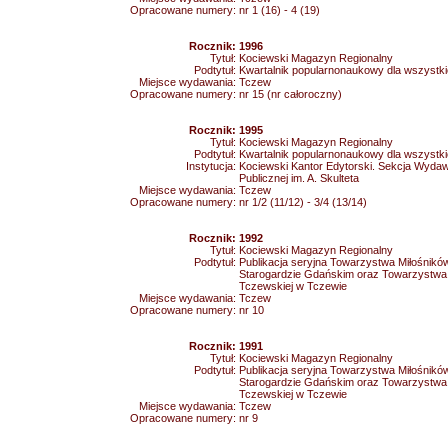
Opracowane numery:
nr 1 (16) - 4 (19)
Rocznik:
1996
Tytuł:
Kociewski Magazyn Regionalny
Podtytuł:
Kwartalnik popularnonaukowy dla wszystk
Miejsce wydawania:
Tczew
Opracowane numery:
nr 15 (nr całoroczny)
Rocznik:
1995
Tytuł:
Kociewski Magazyn Regionalny
Podtytuł:
Kwartalnik popularnonaukowy dla wszystk
Instytucja:
Kociewski Kantor Edytorski. Sekcja Wydawni
Publicznej im. A. Skulteta
Miejsce wydawania:
Tczew
Opracowane numery:
nr 1/2 (11/12) - 3/4 (13/14)
Rocznik:
1992
Tytuł:
Kociewski Magazyn Regionalny
Podtytuł:
Publikacja seryjna Towarzystwa Miłośnikó
Starogardzie Gdańskim oraz Towarzystwa 
Tczewskiej w Tczewie
Miejsce wydawania:
Tczew
Opracowane numery:
nr 10
Rocznik:
1991
Tytuł:
Kociewski Magazyn Regionalny
Podtytuł:
Publikacja seryjna Towarzystwa Miłośnikó
Starogardzie Gdańskim oraz Towarzystwa 
Tczewskiej w Tczewie
Miejsce wydawania:
Tczew
Opracowane numery:
nr 9