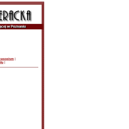
czasopism
|
ułu
|