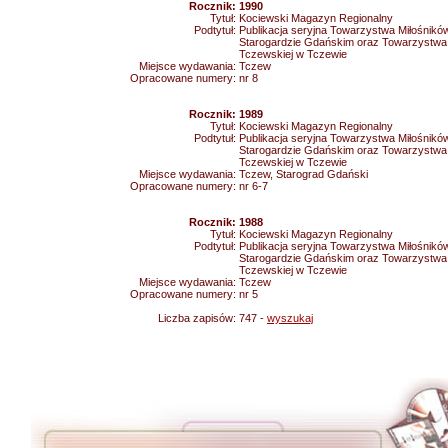
Rocznik:
1990
Tytuł:
Kociewski Magazyn Regionalny
Podtytuł:
Publikacja seryjna Towarzystwa Miłośnikó
Starogardzie Gdańskim oraz Towarzystwa 
Tczewskiej w Tczewie
Miejsce wydawania:
Tczew
Opracowane numery:
nr 8
Rocznik:
1989
Tytuł:
Kociewski Magazyn Regionalny
Podtytuł:
Publikacja seryjna Towarzystwa Miłośnikó
Starogardzie Gdańskim oraz Towarzystwa 
Tczewskiej w Tczewie
Miejsce wydawania:
Tczew, Starograd Gdański
Opracowane numery:
nr 6-7
Rocznik:
1988
Tytuł:
Kociewski Magazyn Regionalny
Podtytuł:
Publikacja seryjna Towarzystwa Miłośnikó
Starogardzie Gdańskim oraz Towarzystwa 
Tczewskiej w Tczewie
Miejsce wydawania:
Tczew
Opracowane numery:
nr 5
Liczba zapisów:
747 -
wyszukaj