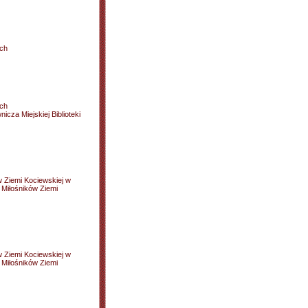
ich
ich
cza Miejskiej Biblioteki
w Ziemi Kociewskiej w
Miłośników Ziemi
w Ziemi Kociewskiej w
Miłośników Ziemi