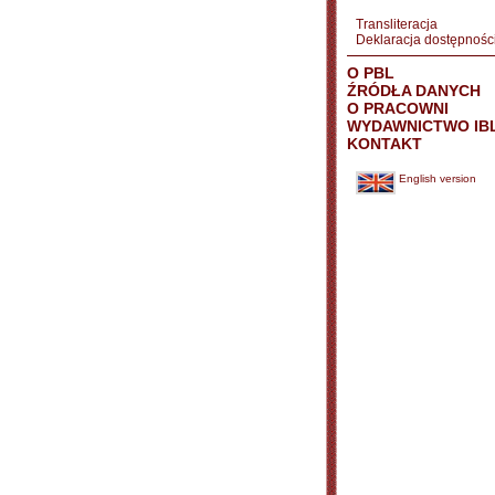
Transliteracja
Deklaracja dostępnośc
O PBL
ŹRÓDŁA DANYCH
O PRACOWNI
WYDAWNICTWO IB
KONTAKT
English version