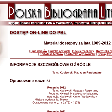
DOSTĘP ON-LINE DO PBL
Materiał dostępny za lata 1989-2012
|
Spis działów
|
Indeks nazwisk
|
Indeks rzeczowy
|
Kartoteka 
|
Kartoteka teatrów
|
Kartoteka wydawnictw
|
Szukaj tyt
INFORMACJE SZCZEGÓŁOWE O ŹRÓDLE
Tytuł:
Kociewski Magazyn Regionalny
Opracowane roczniki
Rocznik:
2012
Tytuł:
Kociewski Magazyn Regionalny
Podtytuł:
Kwartalnik społeczno-kulturalny
Instytucja:
Kociewski Kantor Wydawniczy
Miejsce wydawania:
Tczew
Opracowane numery:
nr 1 (76) - 4 (79)
Rocznik:
2011