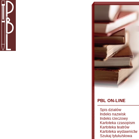
PBL ON-LINE
Spis działów
Indeks nazwisk
Indeks rzeczowy
Kartoteka czasopism
Kartoteka teatrów
Kartoteka wydawnictw
Szukaj tytułu/słowa