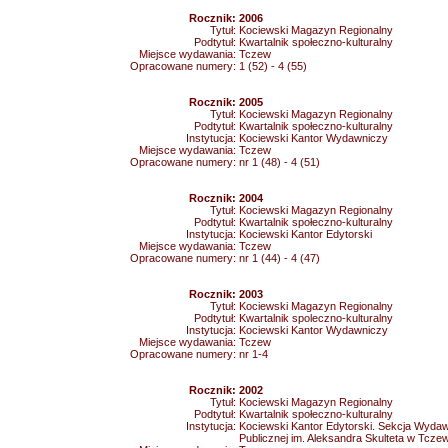
Rocznik:
2006
Tytuł:
Kociewski Magazyn Regionalny
Podtytuł:
Kwartalnik społeczno-kulturalny
Miejsce wydawania:
Tczew
Opracowane numery:
1 (52) - 4 (55)
Rocznik:
2005
Tytuł:
Kociewski Magazyn Regionalny
Podtytuł:
Kwartalnik społeczno-kulturalny
Instytucja:
Kociewski Kantor Wydawniczy
Miejsce wydawania:
Tczew
Opracowane numery:
nr 1 (48) - 4 (51)
Rocznik:
2004
Tytuł:
Kociewski Magazyn Regionalny
Podtytuł:
Kwartalnik społeczno-kulturalny
Instytucja:
Kociewski Kantor Edytorski
Miejsce wydawania:
Tczew
Opracowane numery:
nr 1 (44) - 4 (47)
Rocznik:
2003
Tytuł:
Kociewski Magazyn Regionalny
Podtytuł:
Kwartalnik spoleczno-kulturalny
Instytucja:
Kociewski Kantor Wydawniczy
Miejsce wydawania:
Tczew
Opracowane numery:
nr 1-4
Rocznik:
2002
Tytuł:
Kociewski Magazyn Regionalny
Podtytuł:
Kwartalnik społeczno-kulturalny
Instytucja:
Kociewski Kantor Edytorski. Sekcja Wydawni
Publicznej im. Aleksandra Skulteta w Tcze