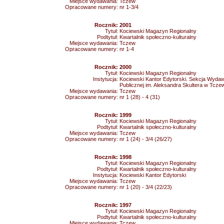
Miejsce wydawania:
Tczew
Opracowane numery:
nr 1-3/4
Rocznik:
2001
Tytuł:
Kociewski Magazyn Regionalny
Podtytuł:
Kwartalnik społeczno-kulturalny
Miejsce wydawania:
Tczew
Opracowane numery:
nr 1-4
Rocznik:
2000
Tytuł:
Kociewski Magazyn Regionalny
Instytucja:
Kociewski Kantor Edytorski. Sekcja Wydawni
Publicznej im. Aleksandra Skultera w Tcze
Miejsce wydawania:
Tczew
Opracowane numery:
nr 1 (28) - 4 (31)
Rocznik:
1999
Tytuł:
Kociewski Magazyn Regionalny
Podtytuł:
Kwartalnik społeczno-kulturalny
Miejsce wydawania:
Tczew
Opracowane numery:
nr 1 (24) - 3/4 (26/27)
Rocznik:
1998
Tytuł:
Kociewski Magazyn Regionalny
Podtytuł:
Kwartalnik społeczno-kulturalny
Instytucja:
Kociewski Kantor Edytorski
Miejsce wydawania:
Tczew
Opracowane numery:
nr 1 (20) - 3/4 (22/23)
Rocznik:
1997
Tytuł:
Kociewski Magazyn Regionalny
Podtytuł:
Kwartalnik społeczno-kulturalny
Miejsce wydawania:
Tczew