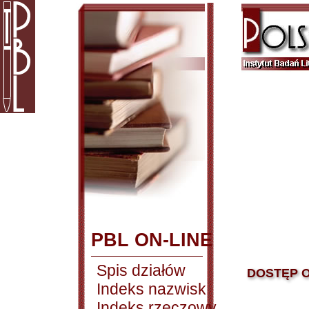
PBL ON-LINE
Spis działów
DOSTĘP O
Indeks nazwisk
Indeks rzeczowy