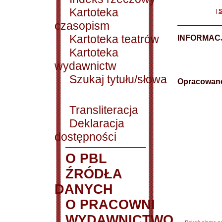
Kartoteka
|
S
czasopism
Kartoteka teatrów
INFORMAC
Kartoteka
wydawnictw
Szukaj tytułu/słowa
Opracowane
Transliteracja
Deklaracja
dostępności
O PBL
ŹRÓDŁA
DANYCH
O PRACOWNI
WYDAWNICTWO