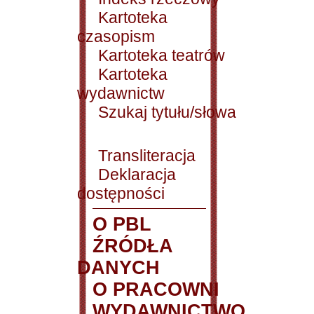
Kartoteka
czasopism
Kartoteka teatrów
Kartoteka
wydawnictw
Szukaj tytułu/słowa
Transliteracja
Deklaracja
dostępności
O PBL
ŹRÓDŁA
DANYCH
O PRACOWNI
WYDAWNICTWO