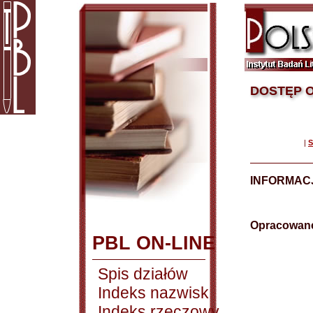
DOSTĘP O
|
S
INFORMAC
Opracowane
PBL ON-LINE
Spis działów
Indeks nazwisk
Indeks rzeczowy