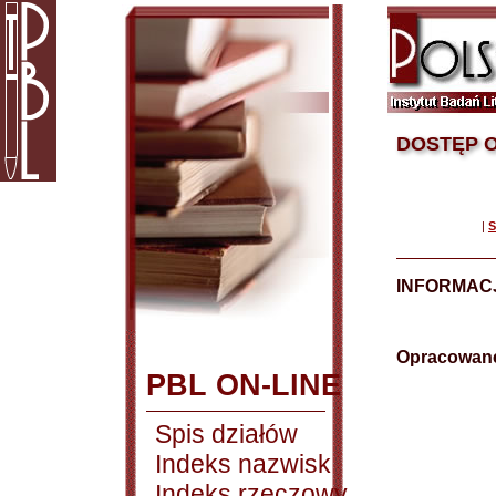
DOSTĘP O
|
S
INFORMAC
Opracowane
PBL ON-LINE
Spis działów
Indeks nazwisk
Indeks rzeczowy