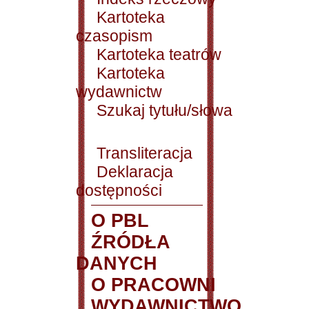
Kartoteka
czasopism
Kartoteka teatrów
Kartoteka
wydawnictw
Szukaj tytułu/słowa
Transliteracja
Deklaracja
dostępności
O PBL
ŹRÓDŁA
DANYCH
O PRACOWNI
WYDAWNICTWO