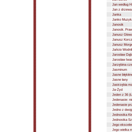
Jan według H
Jan z drzewa
Janka
Janko Muzyk
Janosik
Janosik. Praw
Janusz Głow
Janusz Korc
Janusz Morgen
Jańcio Wodni
Jarosław Dąb
Jarosław Iwas
Jarzębina cz
Jasminum
Jasne błękitn
Jasne łany
Jastrzębia m
Ja-Żyd
Jeden z 36 (
Jedenaste: ni
Jedenaste pr
Jedno z dwoj
Jednostka Kis
Jednostka Sz
Jego ekscelen
Jego wielka m