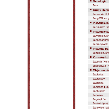
Genologia
Jamb
Grupy litera
Janowski Klub
Jung Wilne - g
Instytucje k
Jeruzalem Spi
Instytucje k
Jaworski Ośro
Jednoosobowa
Jędrzejowski
Instytuty p
Jezuicki Ośr
Kontakty kul
Japonia (Kont
Jugosławia (K
Miejscowośc
Jabłonka
Jabłonków
Jabłonna
Jabłonna Lub
Jachranka
Jadwisin
Jagniątków
Jakówki (woj.
Janowiec nad