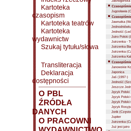
Jasnogórska 
Kartoteka
Czasopiśmi
Jugosławia (
czasopism
Czasopiśmie
Kartoteka teatrów
Jawnutka (W
Jednodniówka
Kartoteka
Jedność (Lwó
Jutro Polski 
wydawnictw
Jutrzenka - T
Szukaj tytułu/słowa
Jutrzenka Bia
Jutrzenka (C
Jutrzenka Kal
Czasopiśmie
Transliteracja
Janowskie Ko
Deklaracja
Japonica
Jaś (1997-)
dostępności
Jedność (Szc
Jeszcze Jed
O PBL
Język Polski
Język Polski
ŹRÓDŁA
Język Polski 
Język Rosyjs
DANYCH
Jorik (Częst
Jupiter
O PRACOWNI
Jutrzenka (C
Już jest jutro
WYDAWNICTWO