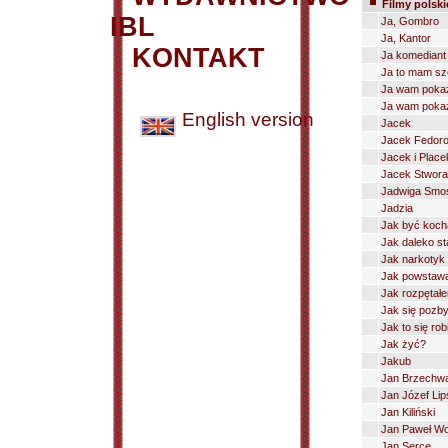
Filmy polski
IBL
Ja, Gombro
Ja, Kantor
KONTAKT
Ja komediant
Ja to mam sz
Ja wam poka
Ja wam pokażę
English version
Jacek
Jacek Fedor
Jacek i Place
Jacek Stwora 
Jadwiga Smo
Jadzia
Jak być koc
Jak daleko stą
Jak narkotyk
Jak powstawa
Jak rozpętałe
Jak się pozbyć
Jak to się ro
Jak żyć?
Jakub
Jan Brzechw
Jan Józef Lip
Jan Kiliński
Jan Paweł Wo
Jan Serce