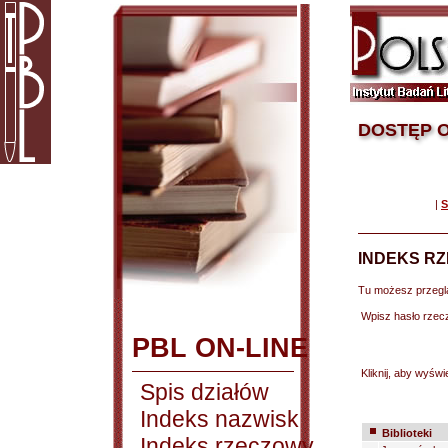
DOSTĘP O
|
S
INDEKS R
Tu możesz przegl
Wpisz hasło rzec
PBL ON-LINE
Kliknij, aby wyświe
Spis działów
Indeks nazwisk
Biblioteki
Indeks rzeczowy