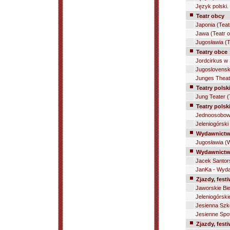
Język polski.
Teatr obcy
Japonia (Teat
Jawa (Teatr 
Jugosławia (T
Teatry obce
Jordcirkus w
Jugoslovensk
Junges Theat
Teatry polski
Jung Teater (
Teatry pols
Jednoosobowy
Jeleniogórski
Wydawnictw
Jugosławia (
Wydawnictwa
Jacek Santor
JanKa - Wydaw
Zjazdy, fest
Jaworskie Bie
Jeleniogórski
Jesienna Szko
Jesienne Spot
Zjazdy, festi