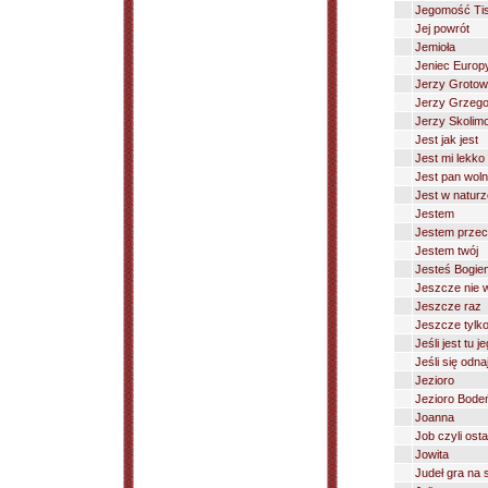
Jegomość Tisc
Jej powrót
Jemioła
Jeniec Europ
Jerzy Grotows
Jerzy Grzego
Jerzy Skolim
Jest jak jest
Jest mi lekko
Jest pan wol
Jest w naturze
Jestem
Jestem przec
Jestem twój
Jesteś Bogie
Jeszcze nie 
Jeszcze raz
Jeszcze tylko
Jeśli jest tu j
Jeśli się odn
Jezioro
Jezioro Bode
Joanna
Job czyli ost
Jowita
Judeł gra na