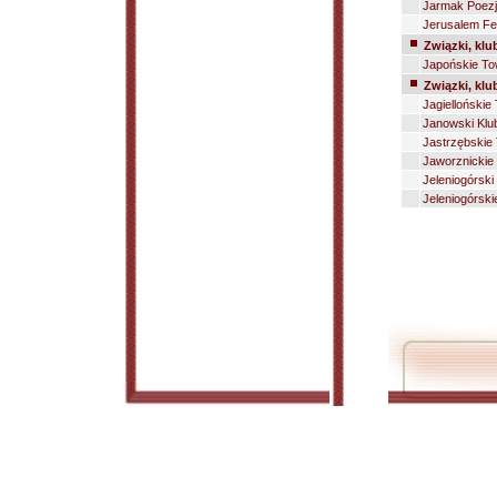
Jarmak Poezj
Jerusalem Fes
Związki, klu
Japońskie To
Związki, klu
Jagiellońskie
Janowski Klub
Jastrzębskie
Jaworznickie
Jeleniogórski
Jeleniogórski