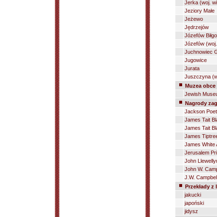
Jerka (woj. w
Jeziory Małe
Jeżewo
Jędrzejów
Józefów Biłgo
Józefów (woj
Juchnowiec 
Jugowice
Jurata
Juszczyna (wo
Muzea obce
Jewish Muse
Nagrody zag
Jackson Poet
James Tait B
James Tait Bl
James Tiptree
James White
Jerusalem Pri
John Llewelly
John W. Camp
J.W. Campbel
Przekłady z l
jakucki
japoński
jidysz