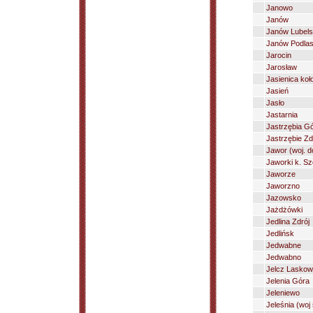
Janowo
Janów
Janów Lubels
Janów Podlas
Jarocin
Jarosław
Jasienica koł
Jasień
Jasło
Jastarnia
Jastrzębia G
Jastrzębie Zd
Jawor (woj. do
Jaworki k. S
Jaworze
Jaworzno
Jazowsko
Jażdżówki
Jedlina Zdrój
Jedlińsk
Jedwabne
Jedwabno
Jelcz Laskow
Jelenia Góra
Jeleniewo
Jeleśnia (woj 