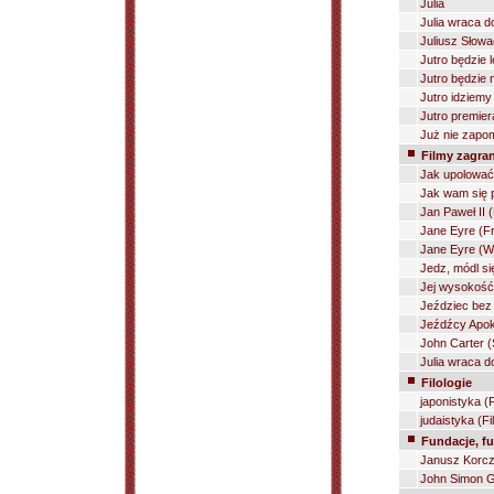
Julia
Julia wraca 
Juliusz Słowa
Jutro będzie l
Jutro będzie 
Jutro idziemy
Jutro premier
Już nie zapo
Filmy zagra
Jak upolować 
Jak wam się p
Jan Paweł II 
Jane Eyre (Fra
Jane Eyre (Wi
Jedz, módl si
Jej wysokość 
Jeździec bez 
Jeźdźcy Apoka
John Carter (
Julia wraca d
Filologie
japonistyka (F
judaistyka (Fi
Fundacje, fu
Janusz Korcz
John Simon G