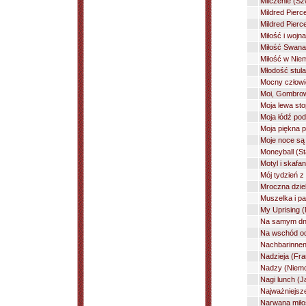
Milczenie (Sz
Mildred Pierc
Mildred Pierc
Miłość i wojn
Miłość Swana 
Miłość w Nie
Młodość stula
Mocny człowi
Moi, Gombrowi
Moja lewa sto
Moja łódź pod
Moja piękna p
Moje noce są 
Moneyball (St
Motyl i skafa
Mój tydzień z
Mroczna dziel
Muszelka i pa
My Uprising (
Na samym dni
Na wschód od
Nachbarinnen 
Nadzieja (Fra
Nadzy (Niemcy
Nagi lunch (J
Najważniejsze
Narwana miłoś