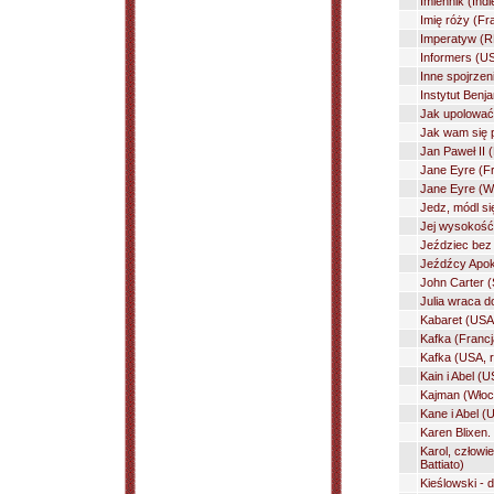
Imiennik (Indi
Imię róży (F
Imperatyw (RF
Informers (US
Inne spojrzen
Instytut Benj
Jak upolować 
Jak wam się p
Jan Paweł II 
Jane Eyre (Fra
Jane Eyre (Wi
Jedz, módl si
Jej wysokość 
Jeździec bez 
Jeźdźcy Apoka
John Carter (
Julia wraca d
Kabaret (USA
Kafka (Francj
Kafka (USA, 
Kain i Abel (
Kajman (Włoch
Kane i Abel (
Karen Blixen. 
Karol, człowi
Battiato)
Kieślowski - 