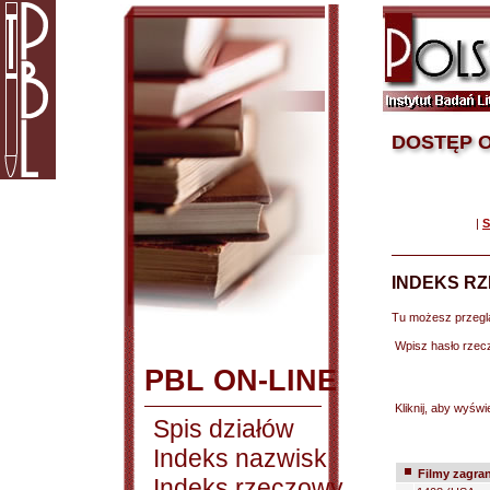
DOSTĘP O
|
S
INDEKS R
Tu możesz przegl
Wpisz hasło rzec
PBL ON-LINE
Kliknij, aby wyświe
Spis działów
Indeks nazwisk
Filmy zagra
Indeks rzeczowy