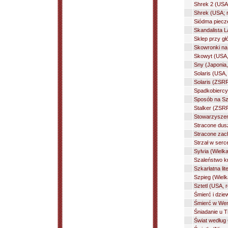
Shrek 2 (USA
Shrek (USA; 
Siódma piecz
Skandalista L
Sklep przy gł
Skowronki na 
Skowyt (USA, 
Sny (Japonia,
Solaris (USA,
Solaris (ZSRR
Spadkobiercy
Sposób na Sz
Stalker (ZSRR
Stowarzyszen
Stracone dus
Stracone zach
Strzał w serc
Sylvia (Wielka
Szaleństwo kr
Szkarłatna lit
Szpieg (Wielk
Sztetl (USA, 
Śmierć i dzie
Śmierć w Wene
Śniadanie u T
Świat według 