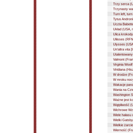
Trzy serca (U
Trzynasty wag
Turn left, tur
Tytus Androni
Uczta Babette
Układ (USA, 
Ulica krokody
Uliisses (RFN
Ulysses (USA,
Un'altra vita 
Utalentowany 
Valmont (Fran
Virginia Wool
Viridiana (Hi
W drodze (Fra
W mroku nocy 
Wakacje pana 
Wania na Czte
Washington S
Ważne jest ko
Wątpliwość (U
Wichrowe Wzg
Wiele hałasu 
Wielki Gatsby
Wielkie żarci
Wierność (Fra