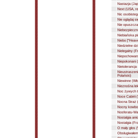
Nastazja (Jap
Next (USA, r
Nic osobistego
Nie oglądaj si
Nie opuszcza
Niebezpieczn
Niebiańska pl
Niebo ["Heave
Niedzielne dz
Nielegalny (Fr
Niepochowany
Niepokonani (
Nietolerancja
Nieustraszen
Polański)
Niewinne (Wło
Nieznośna lek
Noc żywych t
Noce Cabirii (
Nocna Straż 
Nocny kowboj
Nosferatu-Wa
Nostalgia ani
Nostalgia (Fr
O mały głos (
Obsługiwałem 