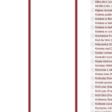
Kilka dni z ż
Kill Bill (USA
Klątwa skorpi
Kobieta publi
Kobieta w Ber
Kobieta w biel
Kobieta w bie
Kobieta w cze
Kochanica Fra
Kod da Vinci
Kołysanka (Sz
Kometa nad Do
Koniec romans
Kontrakt ryso
Kopia mistrza
Koriolan (Wie
Koszmar z ul
Kraina traw (
Krokodyl Dund
Kroniki porto
Król Lear (Da
Król Lear (Fr
Król Olch (Fr
Królewna Śni
Królowie życia
Krystyna, cór