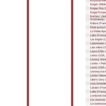
Krzysztof Kie
Ksiądz (Wielka
Księga Diny (
Księgi Prospe
Kucharz, złodz
Greenaway)
Kultura (Fran
Kwiat pustyni
La Pettite Ap
Lalka (Francj
Las bogów (Li
Latarniowiec 
Lato miłości 
Laura (USA, r
Lektor (USA, 
Lemony Snicke
L'enfer = Pie
Lenny (USA, 
Leworęczna k
Lichter (Niem
Lilian's story
Lista Schindl
Lokator (Fran
Lolita (Francj
Londyński bul
Los utracony 
Lot świerkowe