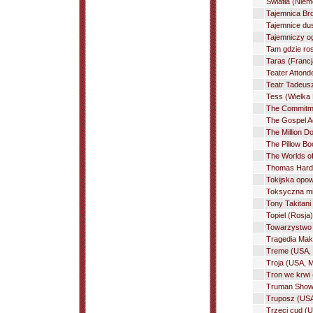
Światła (Niem
Tajemnica Br
Tajemnice dus
Tajemniczy og
Tam gdzie ro
Taras (Francj
Teater Atton
Teatr Tadeusz
Tess (Wielka 
The Commitmen
The Gospel Ac
The Million D
The Pillow Bo
The Worlds o
Thomas Hardy 
Tokijska opow
Toksyczna mił
Tony Takitani
Topiel (Rosja)
Towarzystwo w
Tragedia Makb
Treme (USA, s
Troja (USA, M
Tron we krwi 
Truman Show 
Truposz (USA
Trzeci cud (U