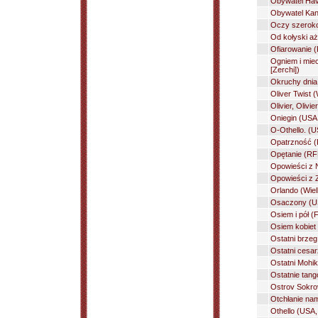
Obywatel Have
Obywatel Kan
Oczy szeroko
Od kołyski aż
Ofiarowanie (
Ogniem i miec
[Zerchi])
Okruchy dnia
Oliver Twist 
Olivier, Olivi
Oniegin (USA,
O-Othello. (U
Opatrzność (F
Opętanie (RFN
Opowieści z N
Opowieści z 
Orlando (Wielk
Osaczony (US
Osiem i pół (F
Osiem kobiet 
Ostatni brzeg
Ostatni cesar
Ostatni Mohik
Ostatnie tang
Ostrov Sokrov
Otchłanie nam
Othello (USA, 