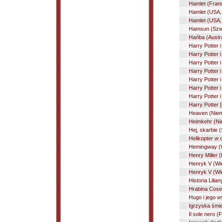
Hamlet (Franc
Hamlet (USA, F
Hamlet (USA,
Hamsun (Szwec
Hańba (Austra
Harry Potter 
Harry Potter 
Harry Potter 
Harry Potter 
Harry Potter 
Harry Potter 
Harry Potter 
Harry Potter [
Heaven (Niem
Heimkehr (Ni
Hej, skarbie 
Helikopter w 
Hemingway (W
Henry Miller 
Henryk V (Wie
Henryk V (Wie
Historia Lilia
Hrabina Cose
Hugo i jego w
Igrzyska śmi
Il sole nero 