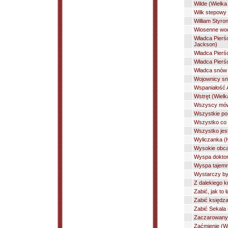
Wilde (Wielka 
Wilk stepowy 
William Styro
Wiosenne wod
Władca Pierśc
Jackson)
Władca Pierśc
Władca Pierśc
Władca snów 
Wojownicy sn
Wspaniałość 
Wstręt (Wielk
Wszyscy mówi
Wszystkie por
Wszystko co k
Wszystko jest
Wyliczanka (H
Wysokie obca
Wyspa doktor
Wyspa tajemn
Wystarczy by
Z dalekiego k
Zabić, jak to
Zabić księdza
Zabić Sekala 
Zaczarowany 
Zaćmienie (Wł