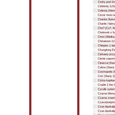
Cedry pod śni
Celebrity (US
Celesta (Niem
Cezar musi um
Charles Buko
Charlie i fab
Che? [Co?, W
Chelovek v fut
Cheri (Wielka
Chinatown (U
Chłopiec z la
Chungking Ex
Ciekawy przy
Cienie zapom
Clearcut (Kan
Cobra (Stany
Cosmopolis (F
Coś (Stany Zj
Córka kapitan
Cradle 2 the 
Cyrulik syber
Czarna Wenus 
Czarne znami
Czarodziejski
Czas Apokalip
Czas Apokali