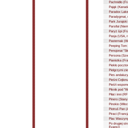
Pachnidło (Fr
Pająk (Kanada
Paradox Lake
Paradygmat, c
Park Jurajski
Parsifal (Nie
Paryż śpi (Fr
Pasja (USA, r
Pasternak (Wi
Peeping Tom [
Pensjonat "Sł
Persona (Szw
Pianistka (Fr
Piekło poczto
Pielgrzymi zi
Pies andaluzy
Pieśni Cejlonu
Pieśń wspomn
Piknik pod "W
Piłat i inni (
Pinero (Stany
Pinokio (Włoc
Piotruś Pan (
Piraci (Franc
Plac Waszyng
Po drugiej str
Evans))