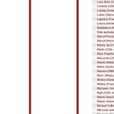
Love Story (US
Lśnienie (USA
Ludwig (Szwaj
Luther (Niemcy
Łagodna (Fran
Łowca android
Maddalena (W
Mała apokalip
Marcel Proust 
Marcel Reich-
Marley i ja (
Martin (USA,
Mary Poppins
Marzyciel (US
Matnia (Wielk
Matrix (Austr
Maurice (Wiel
Mecz (Wegry,
Medea (Dania,
Medea (Francj
Mężowie i żon
Mgła (USA, r
Miasto ślepcó
Miasto złodzi
Michael Colli
Milczenie ow