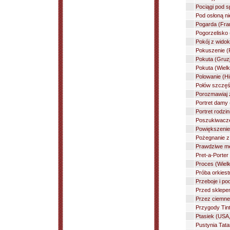
Pociągi pod s
Pod osłoną ni
Pogarda (Fra
Pogorzelisko 
Pokój z widok
Pokuszenie (
Pokuta (Gruzj
Pokuta (Wielk
Polowanie (Hi
Połów szczęśc
Porozmawiaj z
Portret damy 
Portret rodzi
Poszukiwacze
Powiększenie 
Pożegnanie z 
Prawdziwe mę
Pret-a-Porter
Proces (Wielk
Próba orkiestr
Przeboje i po
Przed sklepem
Przez ciemne 
Przygody Tint
Ptasiek (USA,
Pustynia Tatar