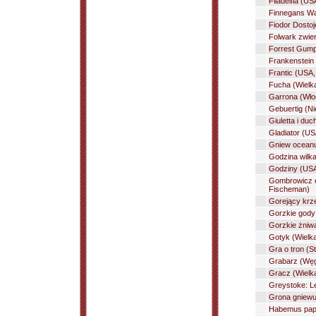
Filadelfia (U
Finnegans Wa
Fiodor Dostoj
Folwark zwie
Forrest Gump
Frankenstein 
Frantic (USA,
Fucha (Wielka
Garrona (Wło
Gebuertig (Ni
Giuletta i duc
Gladiator (US
Gniew oceanu
Godzina wilk
Godziny (USA
Gombrowicz o 
Fischeman)
Gorejący krze
Gorzkie gody 
Gorzkie żniwa
Gotyk (Wielka
Gra o tron (S
Grabarz (Węg
Gracz (Wielka
Greystoke: L
Grona gniewu
Habemus papa