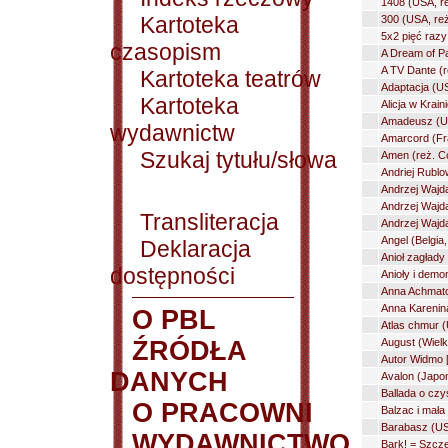
1408 (USA, re
Kartoteka
300 (USA, re
5x2 pięć razy
czasopism
A Dream of Pa
A TV Dante (
Kartoteka teatrów
Adaptacja (US
Kartoteka
Alicja w Krai
Amadeusz (US
wydawnictw
Amarcord (Fra
Szukaj tytułu/słowa
Amen (reż. C
Andriej Rublo
Andrzej Wajda
Andrzej Wajda
Transliteracja
Andrzej Wajda
Angel (Belgia
Deklaracja
Anioł zagłady
dostępności
Anioły i dem
Anna Achmat
Anna Karenina
O PBL
Atlas chmur (
ŹRÓDŁA
August (Wielk
Autor Widmo [
DANYCH
Avalon (Japon
Ballada o czy
O PRACOWNI
Balzac i mała 
Barabasz (USA
WYDAWNICTWO
Bark! = Szcze