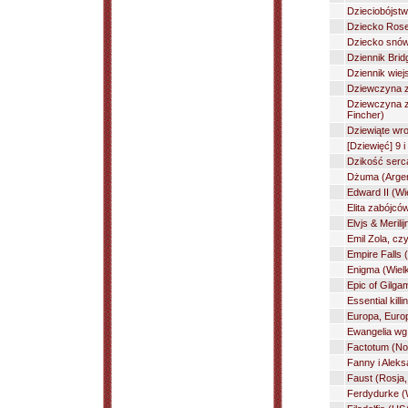
Dzieciobójstw
Dziecko Rose
Dziecko snów
Dziennik Brid
Dziennik wiej
Dziewczyna z 
Dziewczyna z
Fincher)
Dziewiąte wro
[Dziewięć] 9 i
Dzikość serc
Dżuma (Argent
Edward II (Wi
Elita zabójcó
Elvjs & Meril
Emil Zola, czy
Empire Falls 
Enigma (Wiel
Epic of Gilga
Essential kill
Europa, Europ
Ewangelia wg 
Factotum (No
Fanny i Alek
Faust (Rosja,
Ferdydurke (W