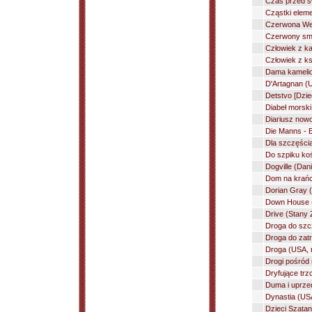
Czas przed ś
Cząstki eleme
Czerwona Wene
Czerwony smo
Człowiek z k
Człowiek z k
Dama kamelio
D'Artagnan (
Detstvo [Dzie
Diabeł morski
Diariusz nowo
Die Manns - E
Dla szczęścia
Do szpiku koś
Dogville (Dan
Dom na krańc
Dorian Gray (
Down House 
Drive (Stany 
Droga do szc
Droga do zat
Droga (USA, r
Drogi pośród 
Dryfujące trz
Duma i uprzed
Dynastia (USA
Dzieci Szatan