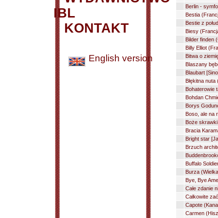
Berlin - symf
IBL
Bestia (Franc
Bestie z połu
KONTAKT
Biesy (Francj
Bilder finden
Billy Elliot (
English version
Bitwa o ziemi
Blaszany bębe
Blaubart [Sin
Błękitna nuta 
Bohaterowie t
Bohdan Chmiel
Borys Godunow
Boso, ale na 
Boże skrawki
Bracia Karam
Bright star [
Brzuch archit
Buddenbrookow
Buffalo Soldi
Burza (Wielka
Bye, Bye Amer
Całe zdanie n
Całkowite zać
Capote (Kanad
Carmen (Hiszp