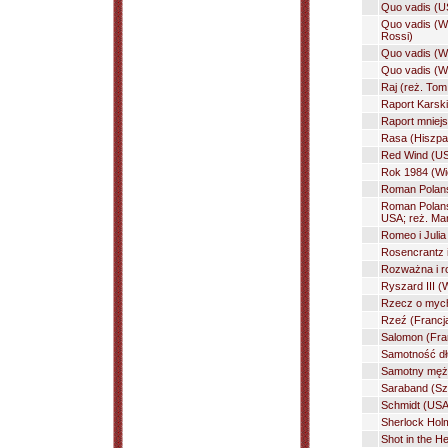
Quo vadis (U
Quo vadis (Wł
Rossi)
Quo vadis (Wł
Quo vadis (Wł
Raj (reż. To
Raport Karsk
Raport mniejs
Rasa (Hiszpan
Red Wind (US
Rok 1984 (Wie
Roman Polansk
Roman Polansk
USA; reż. Ma
Romeo i Julia
Rosencrantz i
Rozważna i r
Ryszard III (
Rzecz o mych
Rzeź (Francj
Salomon (Fra
Samotność dł
Samotny mężc
Saraband (Sz
Schmidt (USA
Sherlock Holm
Shot in the H