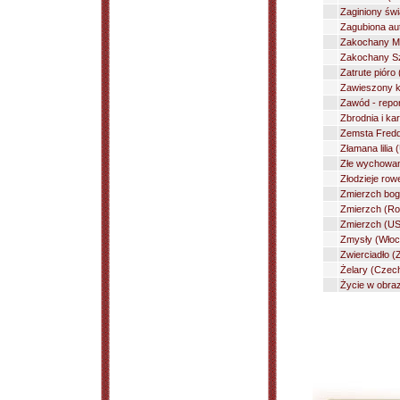
Zaginiony świ
Zagubiona aut
Zakochany Mol
Zakochany Sz
Zatrute pióro 
Zawieszony kr
Zawód - repor
Zbrodnia i kar
Zemsta Fredd
Złamana lilia 
Złe wychowan
Złodzieje rowe
Zmierzch bog
Zmierzch (Ros
Zmierzch (US
Zmysły (Włoch
Zwierciadło (
Żelary (Czech
Życie w obraz