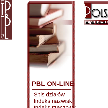
PBL ON-LINE
Spis działów
Indeks nazwisk
Indeks rzeczowy