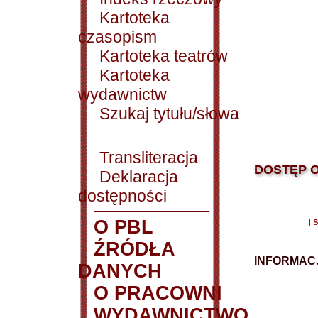
Kartoteka
czasopism
Kartoteka teatrów
Kartoteka
wydawnictw
Szukaj tytułu/słowa
Transliteracja
DOSTĘP O
Deklaracja
dostępności
O PBL
|
S
ŹRÓDŁA
INFORMAC
DANYCH
O PRACOWNI
WYDAWNICTWO