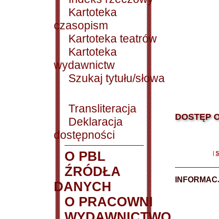
Kartoteka
czasopism
Kartoteka teatrów
Kartoteka
wydawnictw
Szukaj tytułu/słowa
Transliteracja
DOSTĘP O
Deklaracja
dostępności
O PBL
|
S
ŹRÓDŁA
INFORMAC
DANYCH
O PRACOWNI
WYDAWNICTWO