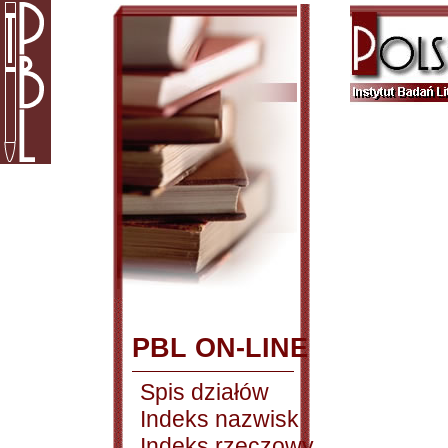
PBL ON-LINE
Spis działów
Indeks nazwisk
Indeks rzeczowy