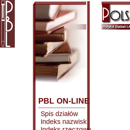
PBL ON-LINE
Spis działów
Indeks nazwisk
Indeks rzeczowy