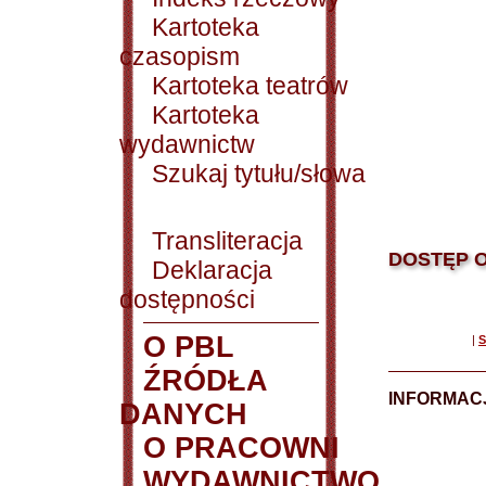
Kartoteka
czasopism
Kartoteka teatrów
Kartoteka
wydawnictw
Szukaj tytułu/słowa
Transliteracja
DOSTĘP O
Deklaracja
dostępności
O PBL
|
S
ŹRÓDŁA
INFORMAC
DANYCH
O PRACOWNI
WYDAWNICTWO