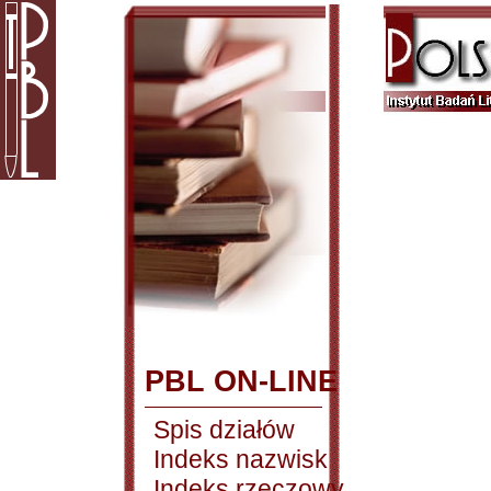
PBL ON-LINE
Spis działów
Indeks nazwisk
Indeks rzeczowy