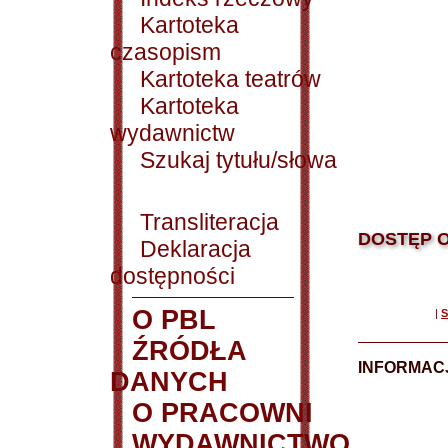
Kartoteka
czasopism
Kartoteka teatrów
Kartoteka
wydawnictw
Szukaj tytułu/słowa
Transliteracja
DOSTĘP O
Deklaracja
dostępności
O PBL
|
S
ŹRÓDŁA
INFORMAC
DANYCH
O PRACOWNI
WYDAWNICTWO