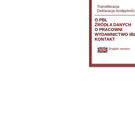
Transliteracja
Deklaracja dostępnośc
O PBL
ŹRÓDŁA DANYCH
O PRACOWNI
WYDAWNICTWO IB
KONTAKT
English version