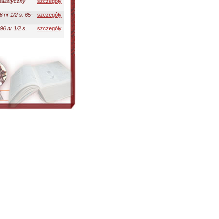
talistyczny
szczegóły
 nr 1/2 s. 65-
szczegóły
96 nr 1/2 s.
szczegóły