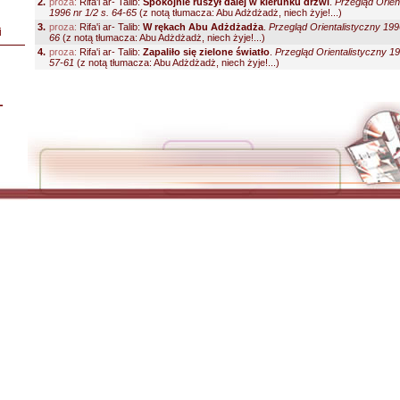
2.
proza:
Rifa'i ar- Talib:
Spokojnie ruszył dalej w kierunku drzwi
.
Przegląd Orien
1996 nr 1/2 s. 64-65
(z notą tłumacza: Abu Adżdżadż, niech żyje!...)
3.
proza:
Rifa'i ar- Talib:
W rękach Abu Adżdżadża
.
Przegląd Orientalistyczny 1996
i
66
(z notą tłumacza: Abu Adżdżadż, niech żyje!...)
4.
proza:
Rifa'i ar- Talib:
Zapaliło się zielone światło
.
Przegląd Orientalistyczny 19
57-61
(z notą tłumacza: Abu Adżdżadż, niech żyje!...)
L