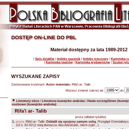
DOSTĘP ON-LINE DO PBL
Materiał dostępny za lata 1989-2012
|
Spis działów
|
Indeks nazwisk
|
Indeks rzeczowy
|
Kartoteka 
|
Kartoteka teatrów
|
Kartoteka wydawnictw
|
Szukaj tyt
WYSZUKANE ZAPISY
Zastosowane kryterium:
Autor materiału:
Rifa'i ar- Talib
Możesz zmienić zakres lat:
do
Literatury obce
/
Literatura kuwejcko-arabska
/
Hasła szczegółowe (kuwejc
osobowe (kuwejcko-arabska)
Rifa'i ar- Talib
proza (alfabet tytułów)
1.
proza:
Rifa'i ar- Talib:
Oddalił się upojony samym sobą
.
Przegląd Orientalisty
1/2 s. 61-63
(z notą tłumacza: Abu Adżdżadż, niech żyje!...)