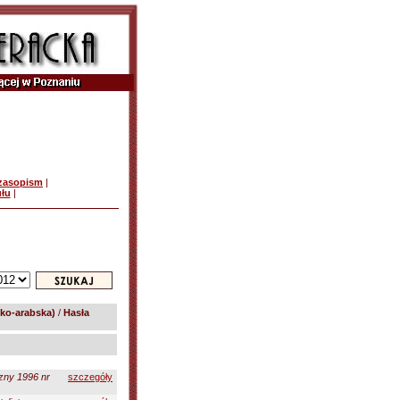
czasopism
|
ułu
|
ko-arabska)
/
Hasła
czny 1996 nr
szczegóły