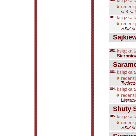
180.
książka t
recenzj
nr 4 s.
181.
książka t
recenzj
2002 nr
Sajkiewi
182.
książka t
Sierpnio
Saramon
183.
książka t
recenzj
Twórczo
184.
książka t
recenzj
Literac
Shuty S
185.
książka t
recenzj
2003 nr