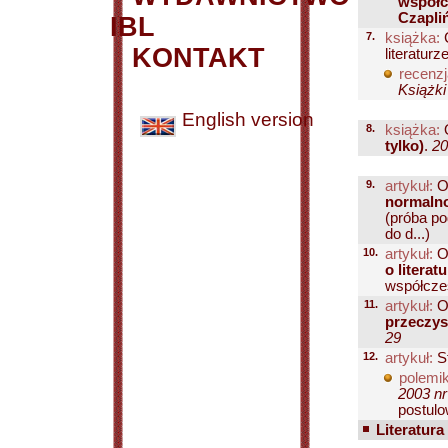
współc
Czapliń
IBL
7.
książka:
C
KONTAKT
literaturz
recenzj
Książki
English version
8.
książka:
O
tylko)
.
20
9.
artykuł:
O
normalno
(próba po
do d...)
10.
artykuł:
O
o literat
współczes
11.
artykuł:
O
przeczysz
29
12.
artykuł:
St
polemik
2003 nr
postulo
Literatura