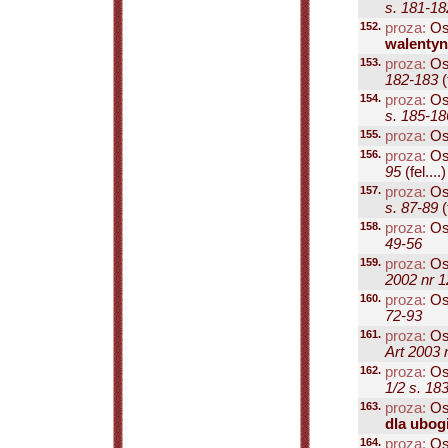
s. 181-18
152.
proza:
Os
walentyn
153.
proza:
Os
182-183
(
154.
proza:
Os
s. 185-18
155.
proza:
Os
156.
proza:
Os
95
(fel....)
157.
proza:
Os
s. 87-89
(f
158.
proza:
Os
49-56
159.
proza:
Os
2002 nr 1
160.
proza:
Os
72-93
161.
proza:
Os
Art 2003 
162.
proza:
Os
1/2 s. 18
163.
proza:
Os
dla ubog
164.
proza:
Os