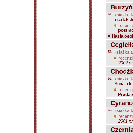
Burzyń
53.
książka t
interteks
recenzj
postm
Hasła osob
Cegiełk
54.
książka t
recenzj
2002 nr
Chodźk
55.
książka t
Sonata k
recenzj
Pradzi
Cyranow
56.
książka t
recenzj
2001 nr
Czerni