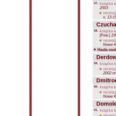
57.
książka t
2003
recenzj
s. 13-1
Czuchaj
58.
książka t
[Pow.]
19
recenzj
Nowe Ks
Hasła osob
Derdows
59.
książka t
recenzj
2002 nr
Dmitroc
60.
książka t
recenzj
Nowe Ks
Domolew
61.
książka t
recenzj