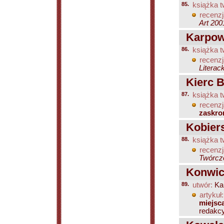
85.
książka t
recenzj
Art 200
Karpowi
86.
książka t
recenzj
Literack
Kierc B
87.
książka t
recenzj
zaskro
Kobiers
88.
książka t
recenzj
Twórczo
Konwick
89.
utwór:
Kal
artykuł:
miejsc
redakcy