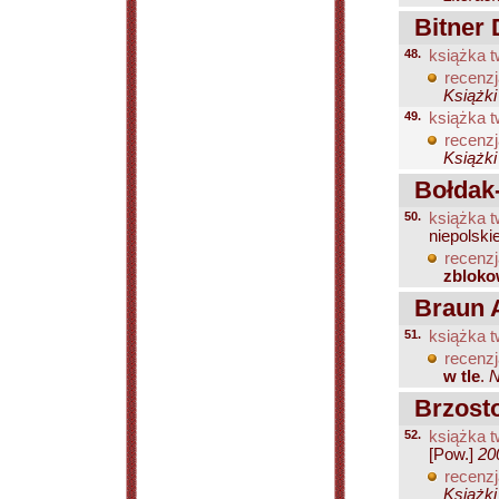
Bitner 
48.
książka t
recenzj
Książki
49.
książka t
recenzj
Książki
Bołdak-
50.
książka t
niepolski
recenzj
zblok
Braun A
51.
książka t
recenzj
w tle
.
N
Brzosto
52.
książka t
[Pow.]
20
recenzj
Książki