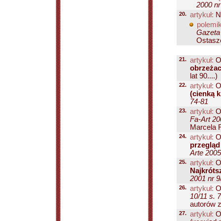
2000 nr
20.
artykuł:
No
polemik
Gazeta
Ostasz
21.
artykuł:
O
obrzeżac
lat 90....)
22.
artykuł:
O
(cienką 
74-81
23.
artykuł:
O
Fa-Art 20
Marcela R
24.
artykuł:
O
przegląd
Arte 2005
25.
artykuł:
O
Najkróts
2001 nr 9
26.
artykuł:
O
10/11 s. 
autorów z
27.
artykuł:
O