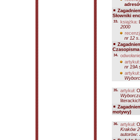
adres
Zagadnien
Słowniki en
33.
książka:
L
2000
recenzj
nr 12 s
Zagadnien
Czasopisma 
34.
odwołanie
artykuł:
nr 19A 
artykuł:
Wyborcz
35.
artykuł:
O
Wyborcza
literackic
Zagadnien
motywy)
36.
artykuł:
O
Kraków 20
autorów: 