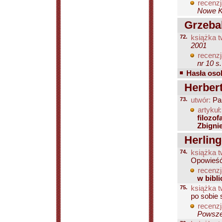
recenzj
Nowe Ks
Grzebal
72.
książka t
2001
recenzj
nr 10 s
Hasła osob
Herbert
73.
utwór:
Pan
artykuł:
filozo
Zbigni
Herling
74.
książka t
Opowieść
recenzj
w bibli
75.
książka t
po sobie
recenzj
Powsze