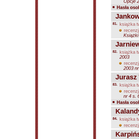
Opcje 2
Hasła osob
Jankow
81.
książka t
recenzj
Książki
Jarniew
82.
książka t
2003
recenzj
2003 nr
Jurasz
83.
książka t
recenzj
nr 4 s.
Hasła osob
Kalandy
84.
książka t
recenzj
Karpińs