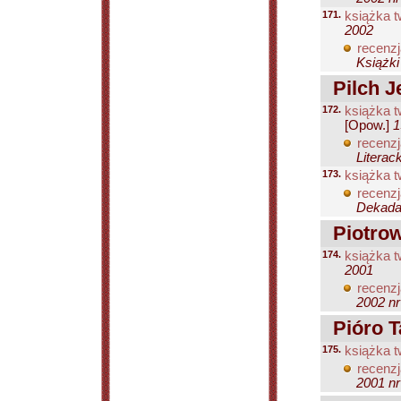
171.
książka t
2002
recenzj
Książki
Pilch J
172.
książka t
[Opow.]
1
recenzj
Literac
173.
książka t
recenzj
Dekada 
Piotrow
174.
książka t
2001
recenzj
2002 nr
Pióro T
175.
książka t
recenzj
2001 nr