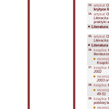
13.
artykuł:
O
krytyce l
14.
artykuł:
O
Literacka
praktyki 
Literatura
15.
artykuł:
O
Literacka
Literatura
16.
książka:
C
literaturz
recenzj
Książki
17.
książka:
G
2002
recenzj
2003 nr
18.
książka:
K
recenzj
49-51
19.
książka:
N
polskiej l
recenzj