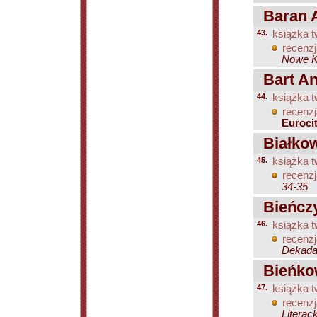
Baran 
43.
książka t
recenzj
Nowe Ks
Bart And
44.
książka t
recenzj
Eurocit
Białkow
45.
książka t
recenzj
34-35
Bieńczy
46.
książka t
recenzj
Dekada 
Bieńkow
47.
książka t
recenzj
Literac