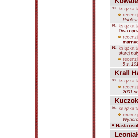
Kowalew
90.
książka t
recenzj
Publica
91.
książka t
Dwa opo
recenzj
marny
92.
książka t
starej da
recenzj
5 s. 10
Krall H
93.
książka t
recenzj
2001 nr
Kuczok
94.
książka t
recenzj
Wyborcz
Hasła osob
Leoniak