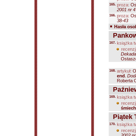
165.
proza:
Os
2001 nr 4
166.
proza:
Os
38-43
Hasła osob
Pankows
167.
książka t
recenzj
Dekada 
Ostasz
168.
artykuł:
O
end
.
Doda
Roberta O
Paźniew
169.
książka t
recenzj
śmiec
Piątek 
170.
książka t
recenzj
2002 nr