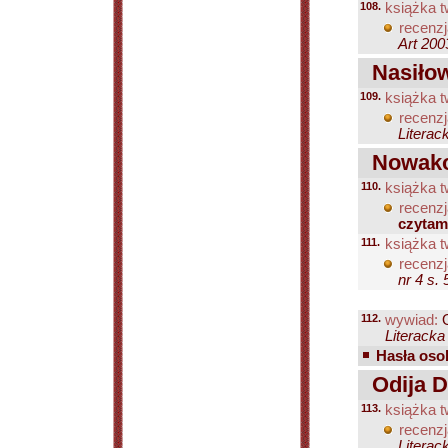
108.
książka t
recenzj
Art 200
Nasiło
109.
książka t
recenzj
Literac
Nowako
110.
książka t
recenzj
czyta
111.
książka t
recenzj
nr 4 s.
112.
wywiad:
O
Literacka
Hasła osob
Odija D
113.
książka t
recenzj
Literac