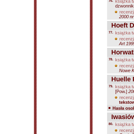
76.
książka t
dzwonnik
recenzj
2000 nr
Hoeft D
77.
książka t
recenzj
Art 199
Horwath
78.
książka t
recenzj
Nowe Ks
Huelle 
79.
książka t
[Pow.]
20
recenzj
teksto
Hasła osob
Iwasiów 
80.
książka t
recenzj