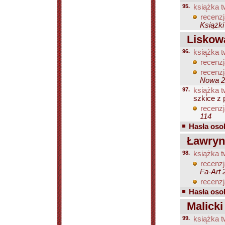
95.
książka t
recenzj
Książki
Liskowa
96.
książka t
recenzj
recenzj
Nowa 20
97.
książka t
szkice z p
recenzj
114
Hasła osob
Ławryn
98.
książka t
recenzj
Fa-Art 
recenzj
Hasła osob
Malicki
99.
książka t