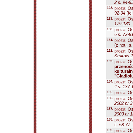
2 s. 94-9
128.
proza:
Os
92-94
(fel.
129.
proza:
Os
179-180
130.
proza:
Os
6 s. 72-8
131.
proza:
Os
(z not., s.
132.
proza:
Os
Kraków 20
133.
proza:
Os
przenośc
kultural
"Gladiolu
134.
proza:
Os
4 s. 137-
135.
proza:
Os
136.
proza:
Os
2002 nr 3
137.
proza:
Os
2003 nr 1
138.
proza:
Os
s. 58-77
139.
proza:
Os