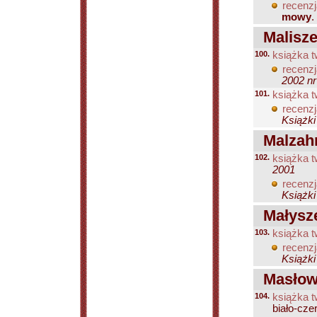
recenzj
mowy
.
Malisze
100.
książka t
recenzj
2002 nr
101.
książka t
recenzj
Książki
Malzahn
102.
książka t
2001
recenzj
Książki
Małysz
103.
książka t
recenzj
Książki
Masłow
104.
książka t
biało-cze