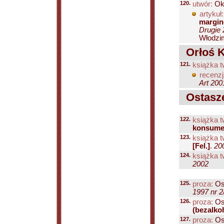
120.
utwór:
Ok
artykuł:
margin
Drugie 
Włodzim
Orłoś K
121.
książka t
recenzj
Art 200
Ostasze
122.
książka t
konsumen
123.
książka t
[Fel.]
.
20
124.
książka t
2002
125.
proza:
Os
1997 nr 2
126.
proza:
Os
(bezalko
127.
proza:
Os