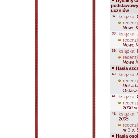
Dydaktyka 
podstawowych
uczniów
37.
książka:
C
recenzj
Nowe Ks
38.
książka:
J
recenzj
Nowe Ks
39.
książka:
K
recenzj
Nowe Ks
Hasła szcz
40.
książka:
A
recenzj
Dekada 
Ostasz
41.
książka:
G
recenzj
2000 nr
42.
książka:
T
2005
recenzj
nr 3 s. 
Hasła osob