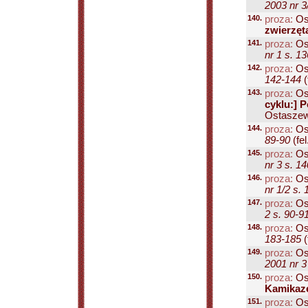
2003 nr 3
140.
proza:
Os
zwierzęt
141.
proza:
Os
nr 1 s. 1
142.
proza:
Os
142-144
(f
143.
proza:
Os
cyklu:] P
Ostaszew
144.
proza:
Os
89-90
(fel.
145.
proza:
Os
nr 3 s. 1
146.
proza:
Os
nr 1/2 s.
147.
proza:
Os
2 s. 90-9
148.
proza:
Os
183-185
(
149.
proza:
Os
2001 nr 3
150.
proza:
Os
Kamikaz
151.
proza:
Os