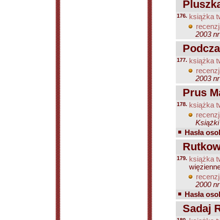
Pluszk
176.
książka t
recenzj
2003 nr
Podcza
177.
książka t
recenzj
2003 nr
Prus Ma
178.
książka t
recenzj
Książki
Hasła osob
Rutkows
179.
książka t
więzienn
recenzj
2000 nr
Hasła osob
Sadaj R