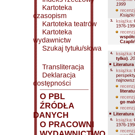
1999
Kartoteka
recenzj
czasopism
Książki
3.
książka:
C
Kartoteka teatrów
1976-1998
Kartoteka
recenzj
współc
wydawnictw
Czapliń
Szukaj tytułu/słowa
4.
książka:
O
tylko)
.
20
Literatura
Transliteracja
5.
książka:
U
Deklaracja
perspekt
najnows
dostępności
recenzj
litera
O PBL
recenzj
go mal
ŹRÓDŁA
recenzj
DANYCH
Literatura
6.
książka:
C
O PRACOWNI
1976-1998
recenzj
WYDAWNICTWO