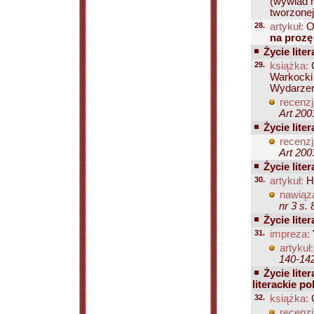
(wywiad n
tworzonej 
28.
artykuł:
O
na prozę
Życie liter
29.
książka:
C
Warkocki 
Wydarzeni
recenzj
Art 200
Życie liter
recenzj
Art 200
Życie liter
30.
artykuł:
Ho
nawiąza
nr 3 s.
Życie liter
31.
impreza:
artykuł:
140-14
Życie liter
literackie po
32.
książka:
G
recenzj