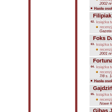
2002 nr
Hasła osob
Filipiak
62.
książka t
recenzj
Gazeta
Foks Da
63.
książka t
recenzj
2001 nr
Fortuna
64.
książka t
recenzj
7/8 s. 
Hasła osob
Gajdziń
65.
książka t
recenzj
Nowe Ks
Gibas J