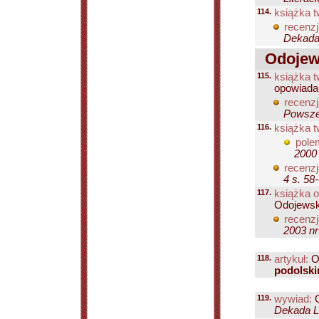
114.
książka t
recenzj
Dekada 
Odojews
115.
książka t
opowiada
recenzj
Powsze
116.
książka t
pole
2000 
recenzj
4 s. 58
117.
książka o
Odojewski
recenzj
2003 nr
118.
artykuł:
O
podolsk
119.
wywiad:
O
Dekada Li