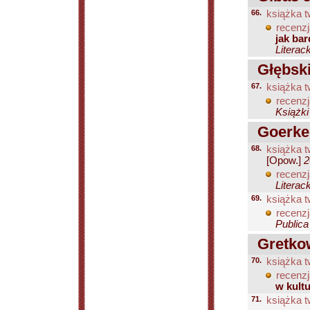
66.
książka t
recenzj
jak ba
Literac
Głębski
67.
książka t
recenzj
Książki
Goerke 
68.
książka t
[Opow.]
2
recenzj
Literac
69.
książka t
recenzj
Publica
Gretko
70.
książka t
recenzj
w kult
71.
książka t