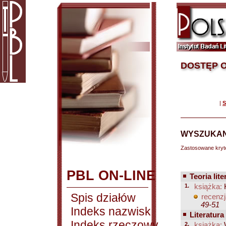
DOSTĘP O
|
S
WYSZUKAN
Zastosowane kryt
PBL ON-LINE
Teoria lite
1.
książka:
K
Spis działów
recenzj
49-51
Indeks nazwisk
Literatura
Indeks rzeczowy
2.
książka:
W