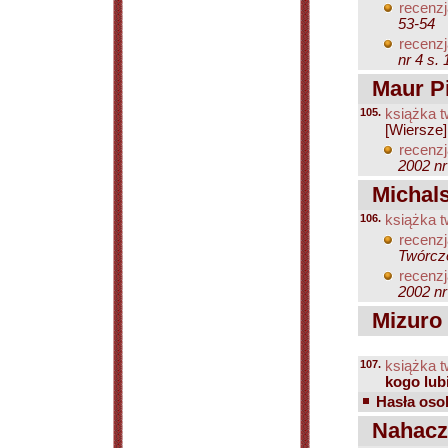
recenzj
53-54
recenzj
nr 4 s.
Maur Pi
105.
książka t
[Wiersze
recenzj
2002 nr
Michals
106.
książka t
recenzj
Twórczo
recenzj
2002 nr
Mizuro 
107.
książka t
kogo lub
Hasła osob
Nahacz 