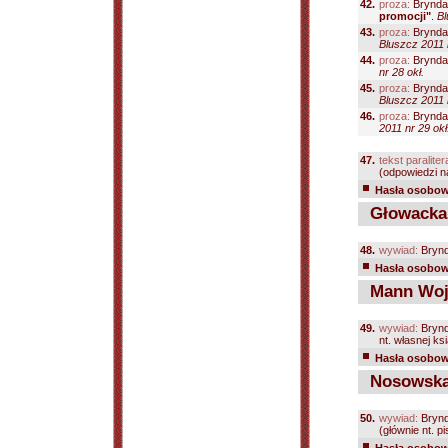
42.
proza:
Bryndal
promocji"
.
Bl
43.
proza:
Bryndal
Bluszcz 2011 n
44.
proza:
Bryndal
nr 28 okł.
45.
proza:
Bryndal
Bluszcz 2011 n
46.
proza:
Bryndal
2011 nr 29 okł
47.
tekst paraliter
(odpowiedzi n
Hasła osobowe
Głowacka
48.
wywiad:
Brynd
Hasła osobowe
Mann Woj
49.
wywiad:
Brynd
nt. własnej ks
Hasła osobowe
Nosowska 
50.
wywiad:
Brynd
(głównie nt. p