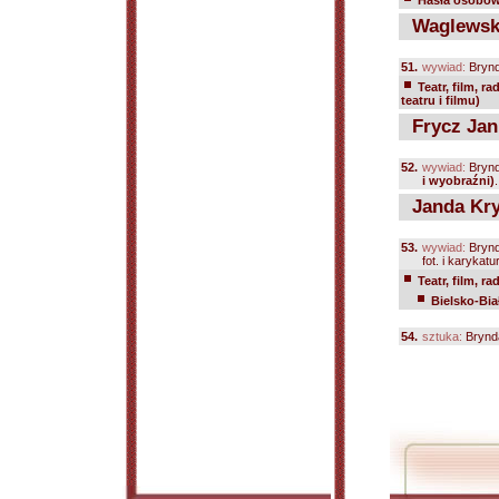
Hasła osobowe
Waglewski
51.
wywiad:
Brynd
Teatr, film, ra
teatru i filmu)
Frycz Jan
52.
wywiad:
Brynd
i wyobraźni)
Janda Kry
53.
wywiad:
Brynd
fot. i karykatu
Teatr, film, ra
Bielsko-Biał
54.
sztuka:
Brynda