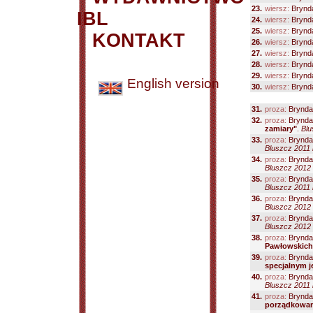
23.
wiersz:
Brynda
IBL
24.
wiersz:
Brynda
25.
wiersz:
Brynda
KONTAKT
26.
wiersz:
Brynda
27.
wiersz:
Brynda
28.
wiersz:
Brynda
29.
wiersz:
Brynda
English version
30.
wiersz:
Brynda
31.
proza:
Bryndal
32.
proza:
Bryndal
zamiary"
.
Blu
33.
proza:
Bryndal
Bluszcz 2011 n
34.
proza:
Bryndal
Bluszcz 2012 n
35.
proza:
Bryndal
Bluszcz 2011 n
36.
proza:
Bryndal
Bluszcz 2012 n
37.
proza:
Bryndal
Bluszcz 2012 n
38.
proza:
Bryndal
Pawłowskich
39.
proza:
Bryndal
specjalnym 
40.
proza:
Bryndal
Bluszcz 2011 n
41.
proza:
Bryndal
porządkowa