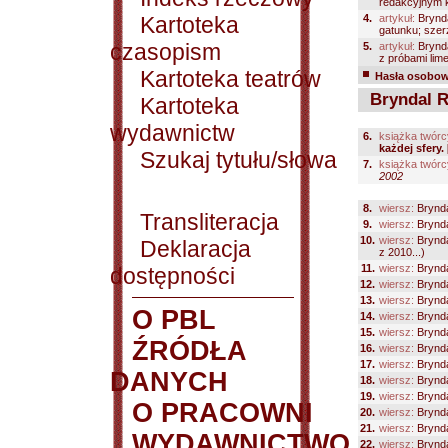
redakcyjnym k
Kartoteka
4.
artykuł:
Brynda
gatunku; szerz
czasopism
5.
artykuł:
Brynda
z próbami lim
Kartoteka teatrów
Hasła osobowe
Bryndal R
Kartoteka
wydawnictw
6.
książka twórc
każdej sfery.
Szukaj tytułu/słowa
7.
książka twórc
2002
8.
wiersz:
Brynda
Transliteracja
9.
wiersz:
Brynda
10.
wiersz:
Brynda
Deklaracja
z 2010...)
11.
wiersz:
Brynda
dostępności
12.
wiersz:
Brynda
13.
wiersz:
Brynda
O PBL
14.
wiersz:
Brynda
15.
wiersz:
Brynda
ŹRÓDŁA
16.
wiersz:
Brynda
17.
wiersz:
Brynda
DANYCH
18.
wiersz:
Brynda
19.
wiersz:
Brynda
O PRACOWNI
20.
wiersz:
Brynda
21.
wiersz:
Brynda
WYDAWNICTWO
22.
wiersz:
Brynda