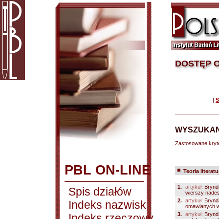
DOSTĘP O
|
S
WYSZUKAN
Zastosowane kryt
PBL ON-LINE
Teoria literatu
1.
artykuł:
Brynda
Spis działów
wierszy nades
2.
artykuł:
Brynda
Indeks nazwisk
omawianych w
3.
artykuł:
Brynda
Indeks rzeczowy