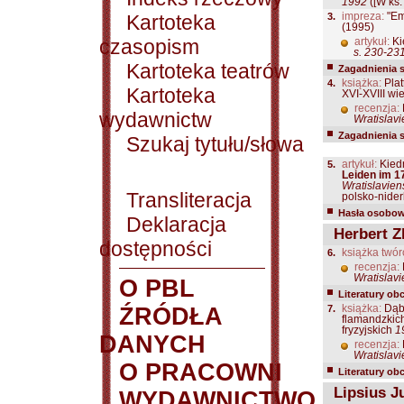
1992
([W ks.
Kartoteka
3.
impreza:
"Em
(1995)
czasopism
artykuł:
Ki
s. 230-23
Kartoteka teatrów
Zagadnienia 
4.
książka:
Plat
Kartoteka
XVI-XVIII wi
recenzja:
wydawnictw
Wratislavi
Zagadnienia 
Szukaj tytułu/słowa
5.
artykuł:
Kiedr
Leiden im 1
Wratislavien
Transliteracja
polsko-niderl
Hasła osobowe
Deklaracja
Herbert Zb
dostępności
6.
książka twór
recenzja:
Wratislavi
O PBL
Literatury ob
ŹRÓDŁA
7.
książka:
Dąbr
flamandzkich
fryzyjskich
1
DANYCH
recenzja:
Wratislavi
O PRACOWNI
Literatury ob
Lipsius J
WYDAWNICTWO