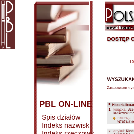
DOSTĘP O
|
S
WYSZUKAN
Zastosowane kryt
PBL ON-LINE
Historia litera
1.
książka:
Szel
krakowskim 
Spis działów
recenzja:
Wratislavi
Indeks nazwisk
2.
artykuł:
Kiedr
Indeks rzeczowy