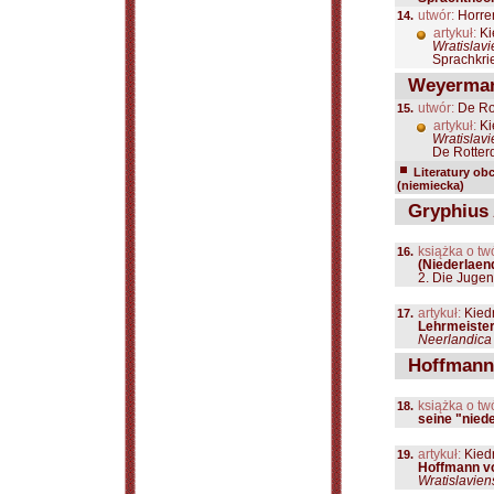
14.
utwór:
Horre
artykuł:
Ki
Wratislavi
Sprachkri
Weyerman
15.
utwór:
De Ro
artykuł:
Ki
Wratislavi
De Rotter
Literatury ob
(niemiecka)
Gryphius 
16.
książka o tw
(Niederlaen
2. Die Jugend
17.
artykuł:
Kiedr
Lehrmeiste
Neerlandica 
Hoffmann 
18.
książka o tw
seine "nied
19.
artykuł:
Kiedr
Hoffmann vo
Wratislavien