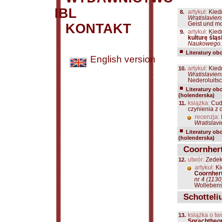
IBL
8.
artykuł:
Kiedr
Wratislavien
Geist und mo
KONTAKT
9.
artykuł:
Kiedr
kulturę śląs
Naukowego. S
Literatury ob
English version
10.
artykuł:
Kiedr
Wratislavien
Nederoluitsch
Literatury ob
(holenderska)
11.
książka:
Cudo
czynienia z 
recenzja:
Wratislavi
Literatury ob
(holenderska)
Coornhert
12.
utwór:
Zedeku
artykuł:
Ki
Coornher
nr 4 (1130
Wollebensk
Schotteli
13.
książka o tw
Sprachtheor