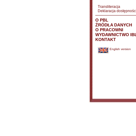
Transliteracja
Deklaracja dostępnośc
O PBL
ŹRÓDŁA DANYCH
O PRACOWNI
WYDAWNICTWO IB
KONTAKT
English version