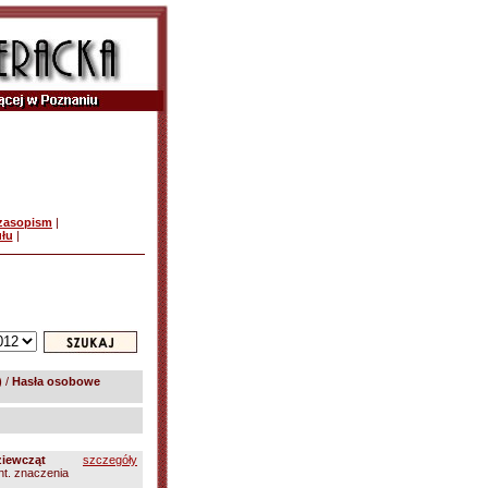
czasopism
|
ułu
|
)
/
Hasła osobowe
ziewcząt
szczegóły
 nt. znaczenia