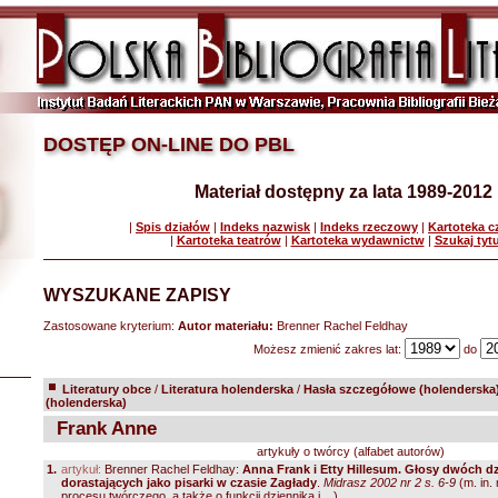
DOSTĘP ON-LINE DO PBL
Materiał dostępny za lata 1989-2012
|
Spis działów
|
Indeks nazwisk
|
Indeks rzeczowy
|
Kartoteka 
|
Kartoteka teatrów
|
Kartoteka wydawnictw
|
Szukaj tyt
WYSZUKANE ZAPISY
Zastosowane kryterium:
Autor materiału:
Brenner Rachel Feldhay
Możesz zmienić zakres lat:
do
Literatury obce
/
Literatura holenderska
/
Hasła szczegółowe (holenderska
(holenderska)
Frank Anne
artykuły o twórcy (alfabet autorów)
1.
artykuł:
Brenner Rachel Feldhay:
Anna Frank i Etty Hillesum. Głosy dwóch d
dorastających jako pisarki w czasie Zagłady
.
Midrasz 2002 nr 2 s. 6-9
(m. in.
procesu twórczego, a także o funkcji dziennika i ...)