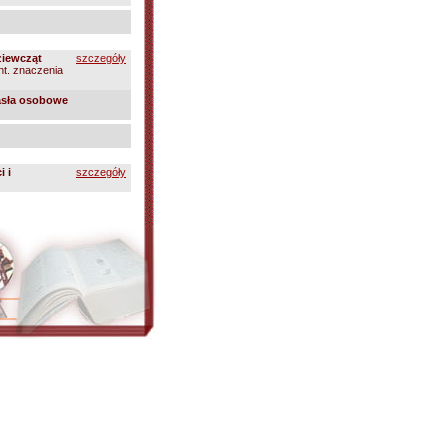
ziewcząt
szczegóły
 nt. znaczenia
sła osobowe
i i
szczegóły