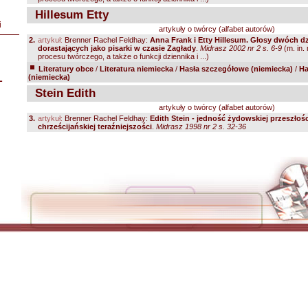
Hillesum Etty
i
artykuły o twórcy (alfabet autorów)
2.
artykuł:
Brenner Rachel Feldhay:
Anna Frank i Etty Hillesum. Głosy dwóch d
dorastających jako pisarki w czasie Zagłady
.
Midrasz 2002 nr 2 s. 6-9
(m. in.
procesu twórczego, a także o funkcji dziennika i ...)
Literatury obce
/
Literatura niemiecka
/
Hasła szczegółowe (niemiecka)
/
Ha
L
(niemiecka)
Stein Edith
artykuły o twórcy (alfabet autorów)
3.
artykuł:
Brenner Rachel Feldhay:
Edith Stein - jedność żydowskiej przeszłośc
chrześcijańskiej teraźniejszości
.
Midrasz 1998 nr 2 s. 32-36