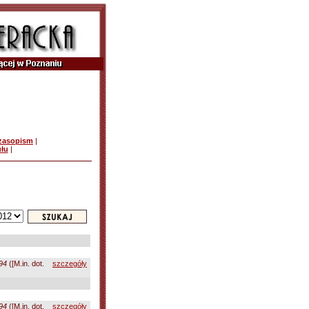
czasopism
|
ułu
|
94
([M.in. dot.
szczegóły
94
([M.in. dot.
szczegóły