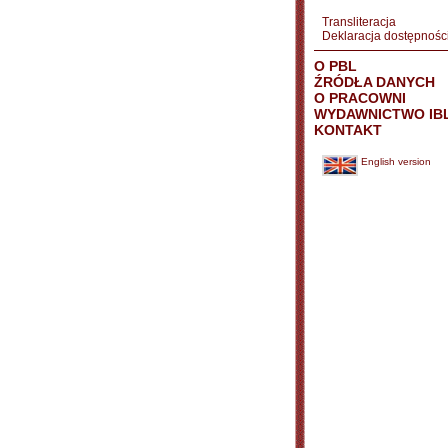
Transliteracja
Deklaracja dostępnośc
O PBL
ŹRÓDŁA DANYCH
O PRACOWNI
WYDAWNICTWO IB
KONTAKT
English version