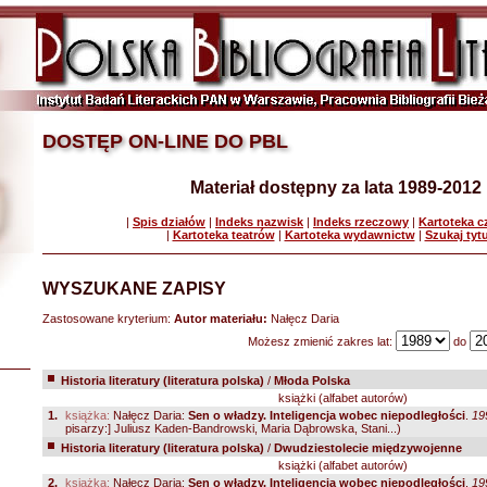
DOSTĘP ON-LINE DO PBL
Materiał dostępny za lata 1989-2012
|
Spis działów
|
Indeks nazwisk
|
Indeks rzeczowy
|
Kartoteka 
|
Kartoteka teatrów
|
Kartoteka wydawnictw
|
Szukaj tyt
WYSZUKANE ZAPISY
Zastosowane kryterium:
Autor materiału:
Nałęcz Daria
Możesz zmienić zakres lat:
do
Historia literatury (literatura polska)
/
Młoda Polska
książki (alfabet autorów)
1.
książka:
Nałęcz Daria:
Sen o władzy. Inteligencja wobec niepodległości
.
19
pisarzy:] Juliusz Kaden-Bandrowski, Maria Dąbrowska, Stani...)
Historia literatury (literatura polska)
/
Dwudziestolecie międzywojenne
książki (alfabet autorów)
2.
książka:
Nałęcz Daria:
Sen o władzy. Inteligencja wobec niepodległości
.
19