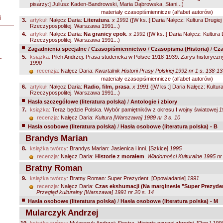
pisarzy:] Juliusz Kaden-Bandrowski, Maria Dąbrowska, Stani...)
materiały czasopiśmiennicze (alfabet autorów)
i
3.
artykuł:
Nałęcz Daria:
Literatura
.
x 1991
([W ks.:] Daria Nałęcz: Kultura Drugiej
Rzeczypospolitej. Warszawa 1991...)
4.
artykuł:
Nałęcz Daria:
Na granicy epok
.
x 1991
([W ks.:] Daria Nałęcz: Kultura 
Rzeczypospolitej. Warszawa 1991...)
Zagadnienia specjalne
/
Czasopiśmiennictwo
/
Czasopisma (Historia)
/
Cza
L
5.
książka:
Pilch Andrzej: Prasa studencka w Polsce 1918-1939. Zarys historyczny.
1990
recenzja:
Nałęcz Daria:
Kwartalnik Historii Prasy Polskiej 1992 nr 1 s. 138-1
materiały czasopiśmiennicze (alfabet autorów)
6.
artykuł:
Nałęcz Daria:
Radio, film, prasa
.
x 1991
([W ks.:] Daria Nałęcz: Kultur
Rzeczypospolitej. Warszawa 1991...)
Hasła szczegółowe (literatura polska)
/
Antologie i zbiory
7.
książka:
Teraz będzie Polska. Wybór pamiętników z okresu I wojny światowej
1
recenzja:
Nałęcz Daria:
Kultura [Warszawa] 1989 nr 3 s. 10
Hasła osobowe (literatura polska)
/
Hasła osobowe (literatura polska) - B
Brandys Marian
8.
książka twórcy:
Brandys Marian: Jasienica i inni. [Szkice]
1995
recenzja:
Nałęcz Daria:
Historie z morałem
.
Wiadomości Kulturalne 1995 nr 
Bratny Roman
9.
książka twórcy:
Bratny Roman: Super Prezydent. [Opowiadanie]
1991
recenzja:
Nałęcz Daria:
Czas ekshumacji (Na marginesie "Super Prezyde
Przegląd kulturalny [Warszawa] 1991 nr 20 s. 14
Hasła osobowe (literatura polska)
/
Hasła osobowe (literatura polska) - M
Mularczyk Andrzej