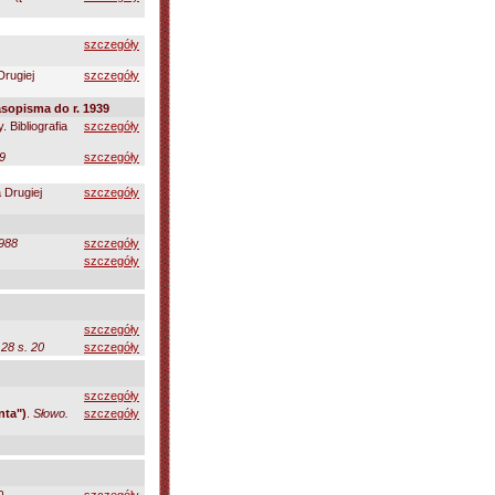
szczegóły
Drugiej
szczegóły
sopisma do r. 1939
 Bibliografia
szczegóły
39
szczegóły
a Drugiej
szczegóły
988
szczegóły
szczegóły
szczegóły
28 s. 20
szczegóły
szczegóły
nta")
.
Słowo.
szczegóły