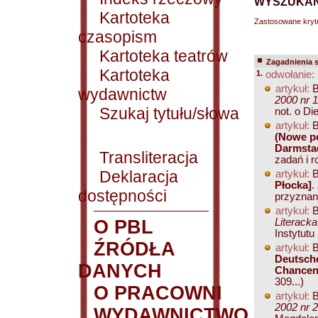
WYSZUKAN
Kartoteka
Zastosowane kryt
czasopism
Kartoteka teatrów
Zagadnienia 
Kartoteka
1.
odwołanie:
artykuł:
B
wydawnictw
2000 nr 1
Szukaj tytułu/słowa
not. o Die
artykuł:
B
(Nowe pe
Darmsta
Transliteracja
zadań i r
Deklaracja
artykuł:
B
Płocka]
.
dostępności
przyznani
artykuł:
B
O PBL
Literacka
Instytutu
ŹRÓDŁA
artykuł:
B
Deutsche
DANYCH
Chance
309...)
O PRACOWNI
artykuł:
B
2002 nr 2
WYDAWNICTWO