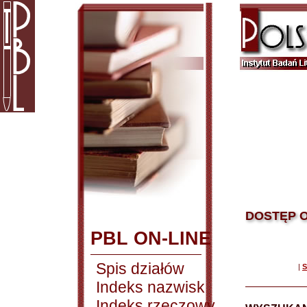
DOSTĘP O
PBL ON-LINE
Spis działów
|
S
Indeks nazwisk
Indeks rzeczowy