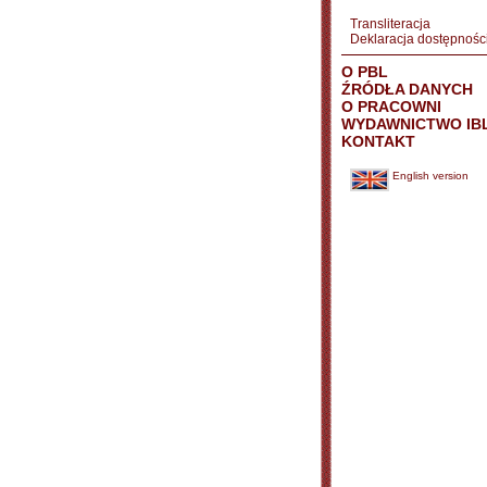
Transliteracja
Deklaracja dostępnośc
O PBL
ŹRÓDŁA DANYCH
O PRACOWNI
WYDAWNICTWO IB
KONTAKT
English version