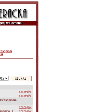
czasopism
|
ułu
|
szczegóły
szczegóły
/
Czasopisma
szczegóły
sopisma...)
szczegóły