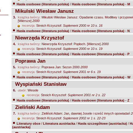
Hasła osobowe (literatura polska)
/
Hasła osobowe (literatura polska) - M
Mikulski Wiesław Janusz
i
3.
książka twórcy:
Mikulski Wiesław Janusz: Opadanie czasu. Modlitwy i przypowi
[Wiersze]
2000
recenzja:
Streich Krzysztof:
Suplement 2000 nr 10 s. 16
Hasła osobowe (literatura polska)
/
Hasła osobowe (literatura polska) - N
L
Niewrzęda Krzysztof
4.
książka twórcy:
Niewrzęda Krzysztof: Popłoch. [Wiersze]
2000
recenzja:
Streich Krzysztof:
Suplement 2000 nr 10 s. 19
Hasła osobowe (literatura polska)
/
Hasła osobowe (literatura polska) - P
Poprawa Jan
5.
książka twórcy:
Poprawa Jan: Sezon 2000
2000
recenzja:
Streich Krzysztof:
Suplement 2001 nr 6 s. 19
Hasła osobowe (literatura polska)
/
Hasła osobowe (literatura polska) - W
Wyspiański Stanisław
6.
utwór:
Wesele
recenzja:
Streich Krzysztof:
Suplement 2001 nr 2 s. 22
Hasła osobowe (literatura polska)
/
Hasła osobowe (literatura polska) - Z
Zieliński Adam
7.
książka twórcy:
Zieliński Adam: Jan, dawniej Josele i sześć innych opowiadań
2
recenzja:
Streich Krzysztof:
Suplement 2002 nr 1 s. 22-23
Literatury obce
/
Literatura austriacka
/
Hasła szczegółowe (austriacka)
/
H
(austriacka)