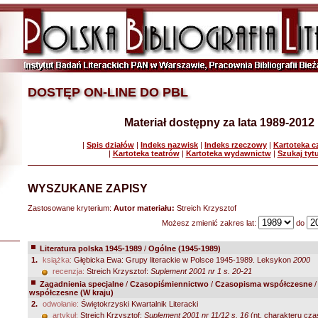
DOSTĘP ON-LINE DO PBL
Materiał dostępny za lata 1989-2012
|
Spis działów
|
Indeks nazwisk
|
Indeks rzeczowy
|
Kartoteka 
|
Kartoteka teatrów
|
Kartoteka wydawnictw
|
Szukaj tyt
WYSZUKANE ZAPISY
Zastosowane kryterium:
Autor materiału:
Streich Krzysztof
Możesz zmienić zakres lat:
do
Literatura polska 1945-1989
/
Ogólne (1945-1989)
1.
książka:
Głębicka Ewa: Grupy literackie w Polsce 1945-1989. Leksykon
2000
recenzja:
Streich Krzysztof:
Suplement 2001 nr 1 s. 20-21
Zagadnienia specjalne
/
Czasopiśmiennictwo
/
Czasopisma współczesne
współczesne (W kraju)
2.
odwołanie:
Świętokrzyski Kwartalnik Literacki
artykuł:
Streich Krzysztof:
Suplement 2001 nr 11/12 s. 16
(nt. charakteru cza