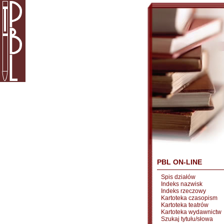
PBL ON-LINE
Spis działów
Indeks nazwisk
Indeks rzeczowy
Kartoteka czasopism
Kartoteka teatrów
Kartoteka wydawnictw
Szukaj tytułu/słowa