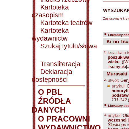
Kartoteka
WYSZUKAN
czasopism
Zastosowane kryt
Kartoteka teatrów
Kartoteka
Literatury ob
wydawnictw
Ki-no Tsu
Szukaj tytułu/słowa
1.
książka o 
poszukiwan
wieku
.
([W
Transliteracja
Tsurayuki]..
Deklaracja
Murasaki 
dostępności
2.
utwór:
Genj
artykuł:
O
O PBL
honoryfi
podstawi
ŹRÓDŁA
131-142
(
Literatury ob
DANYCH
3.
artykuł:
Ols
O PRACOWNI
wczesnej j
Śląskiego w
WYDAWNICTWO