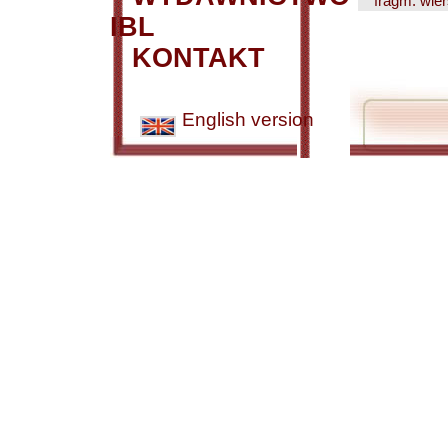
fragm. wier
IBL
KONTAKT
English version