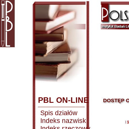
PBL ON-LINE
DOSTĘP O
Spis działów
Indeks nazwisk
|
S
Indeks rzeczowy