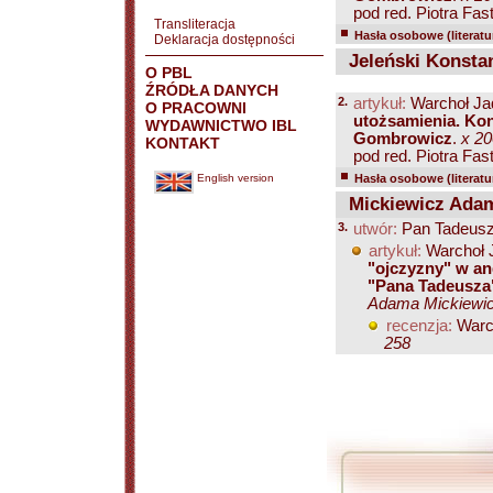
pod red. Piotra Fasta
Transliteracja
Hasła osobowe (literatu
Deklaracja dostępności
Jeleński Konstan
O PBL
ŹRÓDŁA DANYCH
2.
artykuł:
Warchoł Ja
O PRACOWNI
utożsamienia. Kon
WYDAWNICTWO IBL
Gombrowicz
.
x 2
KONTAKT
pod red. Piotra Fasta
English version
Hasła osobowe (literatu
Mickiewicz Ada
3.
utwór:
Pan Tadeus
artykuł:
Warchoł 
"ojczyzny" w an
"Pana Tadeusza
Adama Mickiewicz
recenzja:
Warc
258