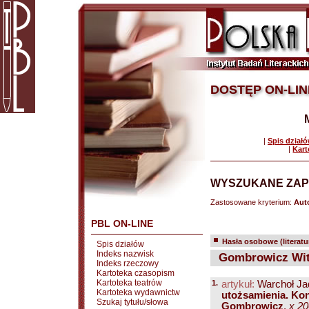
DOSTĘP ON-LIN
|
Spis dział
|
Kart
WYSZUKANE ZAP
Zastosowane kryterium:
Auto
PBL ON-LINE
Hasła osobowe (literatu
Spis działów
Indeks nazwisk
Gombrowicz Wit
Indeks rzeczowy
Kartoteka czasopism
Kartoteka teatrów
1.
artykuł:
Warchoł Ja
Kartoteka wydawnictw
utożsamienia. Kon
Szukaj tytułu/słowa
Gombrowicz
.
x 2