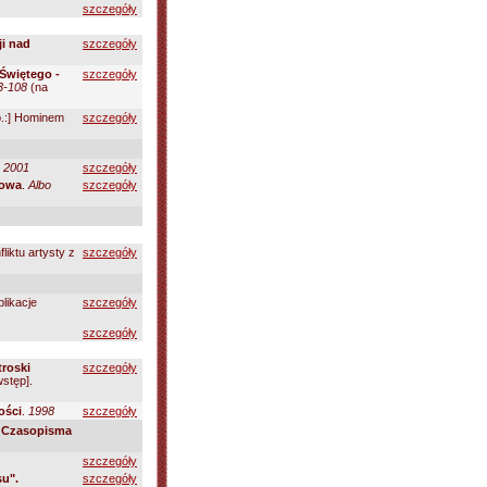
szczegóły
i nad
szczegóły
 Świętego -
szczegóły
93-108
(na
b.:] Hominem
szczegóły
j
2001
szczegóły
howa
.
Albo
szczegóły
fliktu artysty z
szczegóły
likacje
szczegóły
szczegóły
roski
szczegóły
wstęp].
ości
.
1998
szczegóły
/
Czasopisma
szczegóły
u".
szczegóły