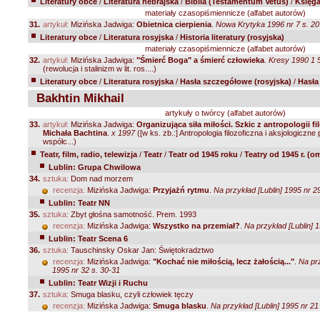
Literatury obce
/
Literatura hebrajska
/
Biblia (Testamentum Vetus)
/
Księga
materiały czasopiśmiennicze (alfabet autorów)
31.
artykuł:
Mizińska Jadwiga:
Obietnica cierpienia
.
Nowa Krytyka 1996 nr 7 s. 2
Literatury obce
/
Literatura rosyjska
/
Historia literatury (rosyjska)
materiały czasopiśmiennicze (alfabet autorów)
32.
artykuł:
Mizińska Jadwiga:
"Śmierć Boga" a śmierć człowieka
.
Kresy 1990 1 
(rewolucja i stalinizm w lit. ros....)
Literatury obce
/
Literatura rosyjska
/
Hasła szczegółowe (rosyjska)
/
Hasła
Bakhtin Mikhail
artykuły o twórcy (alfabet autorów)
33.
artykuł:
Mizińska Jadwiga:
Organizująca siła miłości. Szkic z antropologii fi
Michała Bachtina
.
x 1997
([w ks. zb.:] Antropologia filozoficzna i aksjologiczn
współc...)
Teatr, film, radio, telewizja
/
Teatr
/
Teatr od 1945 roku
/
Teatry od 1945 r. (o
Lublin: Grupa Chwilowa
34.
sztuka:
Dom nad morzem
recenzja:
Mizińska Jadwiga:
Przyjażń rytmu
.
Na przykład [Lublin] 1995 nr 2
Lublin: Teatr NN
35.
sztuka:
Zbyt głośna samotność. Prem. 1993
recenzja:
Mizińska Jadwiga:
Wszystko na przemiał?
.
Na przykład [Lublin] 1
Lublin: Teatr Scena 6
36.
sztuka:
Tauschinsky Oskar Jan: Świętokradztwo
recenzja:
Mizińska Jadwiga:
"Kochać nie miłością, lecz żałością..."
.
Na prz
1995 nr 32 s. 30-31
Lublin: Teatr Wizji i Ruchu
37.
sztuka:
Smuga blasku, czyli człowiek tęczy
recenzja:
Mizińska Jadwiga:
Smuga blasku
.
Na przykład [Lublin] 1995 nr 21