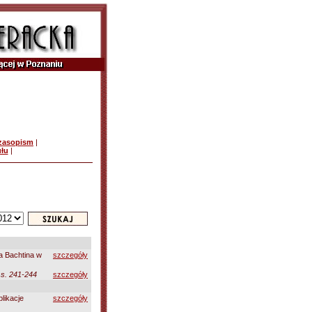
czasopism
|
ułu
|
a Bachtina w
szczegóły
 s. 241-244
szczegóły
likacje
szczegóły