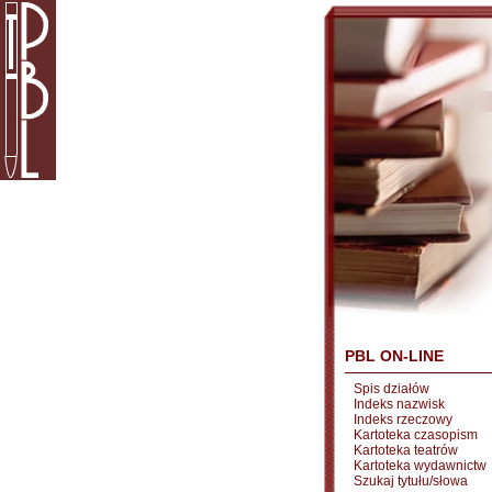
PBL ON-LINE
Spis działów
Indeks nazwisk
Indeks rzeczowy
Kartoteka czasopism
Kartoteka teatrów
Kartoteka wydawnictw
Szukaj tytułu/słowa