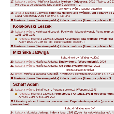
17.
książka o twórcy:
Mizińska Jadwiga:
Herbert - Odyseusz
.
2001
([Twórczość Z
Herberta w perspektywie jego przeżyć wojennych i ...)
artykuły o twórcy (alfabet autorów)
18.
artykuł:
Mizińska Jadwiga:
Zbigniew Herbert jako Myśliciel. Od pogardy do
Ruch Filozoficzny 2001 t. 58 nr 2 s. 333-345
Hasła osobowe (literatura polska)
/
Hasła osobowe (literatura polska) - K
Kołakowski Leszek
19.
książka twórcy:
Kołakowski Leszek: Pochwała niekonsekwencji. Pisma rozprosz
1955-1968
1989
recenzja:
Mizińska Jadwiga:
Leszek Kołakowski jako tropiciel i wielbiciel
Kresy 1990 2/3 149-55
(dot. eseju "Kapłan i błazen"...)
Hasła osobowe (literatura polska)
/
Hasła osobowe (literatura polska) - M
Mizińska Jadwiga
książki twórcy (alfabet tytułów)
20.
książka twórcy:
Mizińska Jadwiga:
Duchy domu. [Wspomnienia]
.
2006
21.
książka twórcy:
Mizińska Jadwiga:
Od cudu. [Wspomnienia]
.
2011
proza (alfabet tytułów)
22.
proza:
Mizińska Jadwiga:
Czułość
.
Kwartalnik Polonistyczny 2008 nr 4 s. 57-73
Hasła osobowe (literatura polska)
/
Hasła osobowe (literatura polska) - S
Schaff Adam
23.
książka twórcy:
Schaff Adam: Pora na spowiedź. [Wspomn.]
1993
recenzja:
Mizińska Jadwiga:
Prometeusz i Anteusz. Żydzi wobec komun
Krytyka 1995 nr 5 s. 206-223
Literatury obce
/
Literatura powszechna
/
Zagadnienia specjalne (powszec
(powszechna)
książki (alfabet autorów)
24.
książka:
Mizińska Jadwiga:
Imiona losu
.
1999
(Życie i los człowieka [wstęp]. * [