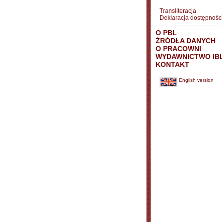
Transliteracja
Deklaracja dostępnośc
O PBL
ŹRÓDŁA DANYCH
O PRACOWNI
WYDAWNICTWO IB
KONTAKT
English version