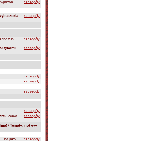
bigniewa
szczegóły
 wybaczenia
.
szczegóły
one z lat
szczegóły
 antynomii
.
szczegóły
szczegóły
szczegóły
szczegóły
szczegóły
izmu
.
Nowa
szczegóły
hna)
/
Tematy, motywy
I.] los jako
szczegóły