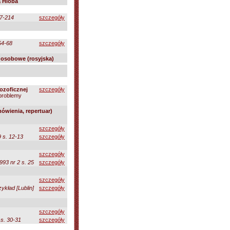
 Hioba
07-214
szczegóły
54-68
szczegóły
 osobowe (rosyjska)
lozoficznej
szczegóły
e problemy
mówienia, repertuar)
szczegóły
9 s. 12-13
szczegóły
szczegóły
993 nr 2 s. 25
szczegóły
szczegóły
ykład [Lublin]
szczegóły
szczegóły
 s. 30-31
szczegóły