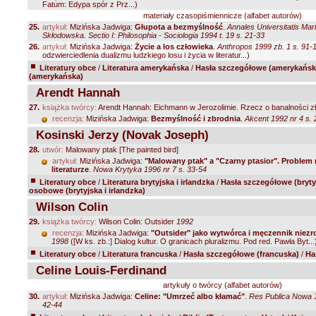
Fatum: Edypa spór z Prz...)
materiały czasopiśmiennicze (alfabet autorów)
25.
artykuł:
Mizińska Jadwiga:
Głupota a bezmyślność
.
Annales Universitatis Mar
Skłodowska. Sectio I: Philosophia - Sociologia 1994 t. 19 s. 21-33
26.
artykuł:
Mizińska Jadwiga:
Życie a los człowieka
.
Anthropos 1999 zb. 1 s. 91-
odzwierciedlenia dualizmu ludzkiego losu i życia w literatur...)
Literatury obce
/
Literatura amerykańska
/
Hasła szczegółowe (amerykańsk
(amerykańska)
Arendt Hannah
27.
książka twórcy:
Arendt Hannah: Eichmann w Jerozolimie. Rzecz o banalności z
recenzja:
Mizińska Jadwiga:
Bezmyślność i zbrodnia
.
Akcent 1992 nr 4 s.
Kosinski Jerzy (Novak Joseph)
28.
utwór:
Malowany ptak [The painted bird]
artykuł:
Mizińska Jadwiga:
"Malowany ptak" a "Czarny ptasior". Problem 
literaturze
.
Nowa Krytyka 1996 nr 7 s. 33-54
Literatury obce
/
Literatura brytyjska i irlandzka
/
Hasła szczegółowe (brytyj
osobowe (brytyjska i irlandzka)
Wilson Colin
29.
książka twórcy:
Wilson Colin: Outsider
1992
recenzja:
Mizińska Jadwiga:
"Outsider" jako wytwórca i męczennik niez
1998
([W ks. zb.:] Dialog kultur. O granicach pluralizmu. Pod red. Pawła Byt...
Literatury obce
/
Literatura francuska
/
Hasła szczegółowe (francuska)
/
Ha
Celine Louis-Ferdinand
artykuły o twórcy (alfabet autorów)
30.
artykuł:
Mizińska Jadwiga:
Celine: "Umrzeć albo kłamać"
.
Res Publica Nowa 1
42-44