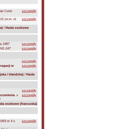
iae Curie-
szczegóły
101
(m.in. nt.
szczegóły
a)
/
Hasła osobowe
ła
1987
szczegóły
 241-247
szczegóły
szczegóły
negacji w
szczegóły
ska i irlandzka)
/
Hasła
szczegóły
rozumienia
.
x
szczegóły
)
sła osobowe (francuska)
993 nr 4 s.
szczegóły