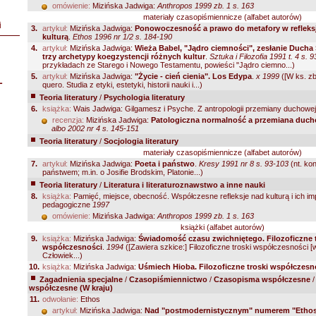
omówienie:
Mizińska Jadwiga:
Anthropos 1999 zb. 1 s. 163
materiały czasopiśmiennicze (alfabet autorów)
i
3.
artykuł:
Mizińska Jadwiga:
Ponowoczesność a prawo do metafory w refleksj
kulturą
.
Ethos 1996 nr 1/2 s. 184-190
4.
artykuł:
Mizińska Jadwiga:
Wieża Babel, "Jądro ciemności", zesłanie Ducha
trzy archetypy koegzystencji różnych kultur
.
Sztuka i Filozofia 1991 t. 4 s. 
przykładach ze Starego i Nowego Testamentu, powieści "Jądro ciemno...)
5.
artykuł:
Mizińska Jadwiga:
"Życie - cień cienia". Los Edypa
.
x 1999
([W ks. z
L
quero. Studia z etyki, estetyki, historii nauki i...)
Teoria literatury
/
Psychologia literatury
6.
książka:
Wais Jadwiga: Gilgamesz i Psyche. Z antropologii przemiany duchowe
recenzja:
Mizińska Jadwiga:
Patologiczna normalność a przemiana duc
albo 2002 nr 4 s. 145-151
Teoria literatury
/
Socjologia literatury
materiały czasopiśmiennicze (alfabet autorów)
7.
artykuł:
Mizińska Jadwiga:
Poeta i państwo
.
Kresy 1991 nr 8 s. 93-103
(nt. kon
państwem; m.in. o Josifie Brodskim, Platonie...)
Teoria literatury
/
Literatura i literaturoznawstwo a inne nauki
8.
książka:
Pamięć, miejsce, obecność. Współczesne refleksje nad kulturą i ich imp
pedagogiczne
1997
omówienie:
Mizińska Jadwiga:
Anthropos 1999 zb. 1 s. 163
książki (alfabet autorów)
9.
książka:
Mizińska Jadwiga:
Świadomość czasu zwichniętego. Filozoficzne t
współczesności
.
1994
([Zawiera szkice:] Filozoficzne troski współczesności [
Człowiek...)
10.
książka:
Mizińska Jadwiga:
Uśmiech Hioba. Filozoficzne troski współczesn
Zagadnienia specjalne
/
Czasopiśmiennictwo
/
Czasopisma współczesne
współczesne (W kraju)
11.
odwołanie:
Ethos
artykuł:
Mizińska Jadwiga:
Nad "postmodernistycznym" numerem "Ethos