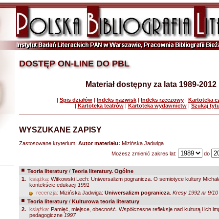
DOSTĘP ON-LINE DO PBL
Materiał dostępny za lata 1989-2012
|
Spis działów
|
Indeks nazwisk
|
Indeks rzeczowy
|
Kartoteka 
|
Kartoteka teatrów
|
Kartoteka wydawnictw
|
Szukaj tyt
WYSZUKANE ZAPISY
Zastosowane kryterium:
Autor materiału:
Mizińska Jadwiga
Możesz zmienić zakres lat:
do
Teoria literatury
/
Teoria literatury. Ogólne
1.
książka:
Witkowski Lech: Uniwersalizm pogranicza. O semiotyce kultury Michał
kontekście edukacji
1991
recenzja:
Mizińska Jadwiga:
Uniwersalizm pogranicza
.
Kresy 1992 nr 9/10
Teoria literatury
/
Kulturowa teoria literatury
2.
książka:
Pamięć, miejsce, obecność. Współczesne refleksje nad kulturą i ich imp
pedagogiczne
1997