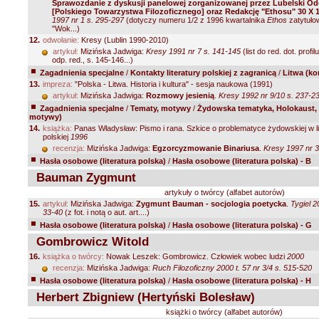
Sprawozdanie z dyskusji panelowej zorganizowanej przez Lubelski Od
[Polskiego Towarzystwa Filozoficznego] oraz Redakcję "Ethosu" 30 X 
1997 nr 1 s. 295-297
(dotyczy numeru 1/2 z 1996 kwartalnika
Ethos
zatytuł
"Wok...)
12.
odwołanie:
Kresy (Lublin 1990-2010)
artykuł:
Mizińska Jadwiga:
Kresy 1991 nr 7 s. 141-145
(list do red. dot. profilu
odp. red., s. 145-146...)
Zagadnienia specjalne
/
Kontakty literatury polskiej z zagranicą
/
Litwa (ko
13.
impreza:
"Polska - Litwa. Historia i kultura" - sesja naukowa (1991)
artykuł:
Mizińska Jadwiga:
Rozmowy jesienią
.
Kresy 1992 nr 9/10 s. 237-2
Zagadnienia specjalne
/
Tematy, motywy
/
Żydowska tematyka, Holokaust, 
motywy)
14.
książka:
Panas Władysław: Pismo i rana. Szkice o problematyce żydowskiej w li
polskiej
1996
recenzja:
Mizińska Jadwiga:
Egzorcyzmowanie Binariusa
.
Kresy 1997 nr 3
Hasła osobowe (literatura polska)
/
Hasła osobowe (literatura polska) - B
Bauman Zygmunt
artykuły o twórcy (alfabet autorów)
15.
artykuł:
Mizińska Jadwiga:
Zygmunt Bauman - socjologia poetycka
.
Tygiel 2
33-40
(z fot. i notą o aut. art....)
Hasła osobowe (literatura polska)
/
Hasła osobowe (literatura polska) - G
Gombrowicz Witold
16.
książka o twórcy:
Nowak Leszek: Gombrowicz. Człowiek wobec ludzi
2000
recenzja:
Mizińska Jadwiga:
Ruch Filozoficzny 2000 t. 57 nr 3/4 s. 515-520
Hasła osobowe (literatura polska)
/
Hasła osobowe (literatura polska) - H
Herbert Zbigniew (Hertyński Bolesław)
książki o twórcy (alfabet autorów)