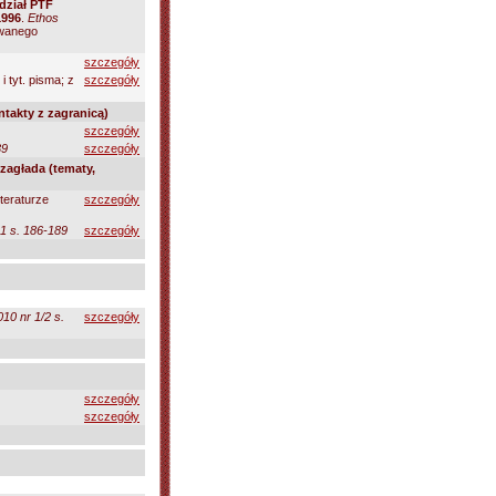
dział PTF
1996
.
Ethos
owanego
szczegóły
 i tyt. pisma; z
szczegóły
ntakty z zagranicą)
szczegóły
39
szczegóły
zagłada (tematy,
teraturze
szczegóły
1 s. 186-189
szczegóły
010 nr 1/2 s.
szczegóły
szczegóły
szczegóły