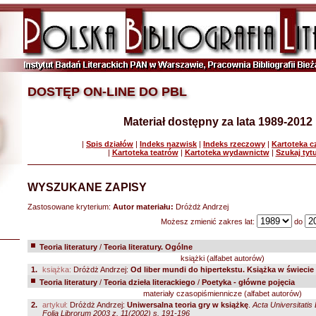
DOSTĘP ON-LINE DO PBL
Materiał dostępny za lata 1989-2012
|
Spis działów
|
Indeks nazwisk
|
Indeks rzeczowy
|
Kartoteka 
|
Kartoteka teatrów
|
Kartoteka wydawnictw
|
Szukaj tyt
WYSZUKANE ZAPISY
Zastosowane kryterium:
Autor materiału:
Dróżdż Andrzej
Możesz zmienić zakres lat:
do
Teoria literatury
/
Teoria literatury. Ogólne
książki (alfabet autorów)
1.
książka:
Dróżdż Andrzej:
Od liber mundi do hipertekstu. Książka w świecie 
Teoria literatury
/
Teoria dzieła literackiego
/
Poetyka - główne pojęcia
materiały czasopiśmiennicze (alfabet autorów)
2.
artykuł:
Dróżdż Andrzej:
Uniwersalna teoria gry w książkę
.
Acta Universitatis
Folia Librorum 2003 z. 11(2002) s. 191-196