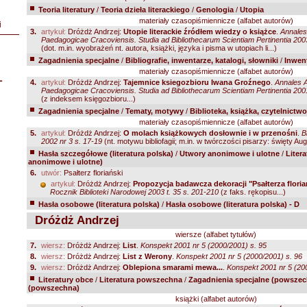
Teoria literatury
/
Teoria dzieła literackiego
/
Genologia
/
Utopia
materiały czasopiśmiennicze (alfabet autorów)
i
3.
artykuł:
Dróżdż Andrzej:
Utopie literackie źródłem wiedzy o książce
.
Annale
Paedagogicae Cracoviensis. Studia ad Bibliothecarum Scientiam Pertinentia 2003
(dot. m.in. wyobrażeń nt. autora, książki, języka i pisma w utopiach li...)
Zagadnienia specjalne
/
Bibliografie, inwentarze, katalogi, słowniki
/
Inwent
materiały czasopiśmiennicze (alfabet autorów)
L
4.
artykuł:
Dróżdż Andrzej:
Tajemnice ksiegozbioru Iwana Groźnego
.
Annales 
Paedagogicae Cracoviensis. Studia ad Bibliothecarum Scientiam Pertinentia 2001
(z indeksem księgozbioru...)
Zagadnienia specjalne
/
Tematy, motywy
/
Biblioteka, książka, czytelnictw
materiały czasopiśmiennicze (alfabet autorów)
5.
artykuł:
Dróżdż Andrzej:
O molach książkowych dosłownie i w przenośni
.
B
2002 nr 3 s. 17-19
(nt. motywu bibliofagii; m.in. w twórczości pisarzy: święty Aug
Hasła szczegółowe (literatura polska)
/
Utwory anonimowe i ulotne
/
Liter
anonimowe i ulotne)
6.
utwór:
Psałterz floriański
artykuł:
Dróżdż Andrzej:
Propozycja badawcza dekoracji "Psałterza flori
Rocznik Biblioteki Narodowej 2003 t. 35 s. 201-210
(z faks. rękopisu...)
Hasła osobowe (literatura polska)
/
Hasła osobowe (literatura polska) - D
Dróżdż Andrzej
wiersze (alfabet tytułów)
7.
wiersz:
Dróżdż Andrzej:
List
.
Konspekt 2001 nr 5 (2000/2001) s. 95
8.
wiersz:
Dróżdż Andrzej:
List z Werony
.
Konspekt 2001 nr 5 (2000/2001) s. 96
9.
wiersz:
Dróżdż Andrzej:
Oblepiona smarami mewa...
.
Konspekt 2001 nr 5 (20
Literatury obce
/
Literatura powszechna
/
Zagadnienia specjalne (powszec
(powszechna)
książki (alfabet autorów)