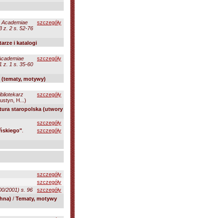
s Academiae
szczegóły
 z. 2 s. 52-76
arze i katalogi
Academiae
szczegóły
 z. 1 s. 35-60
o (tematy, motywy)
ibliotekarz
szczegóły
ustyn, H...)
atura staropolska (utwory
szczegóły
ańskiego"
.
szczegóły
szczegóły
szczegóły
00/2001) s. 96
szczegóły
hna)
/
Tematy, motywy