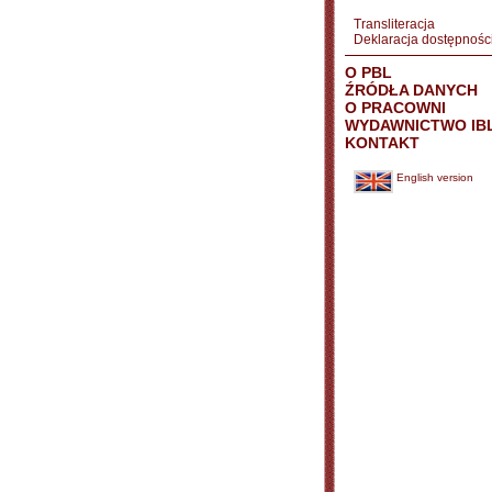
Transliteracja
Deklaracja dostępnośc
O PBL
ŹRÓDŁA DANYCH
O PRACOWNI
WYDAWNICTWO IB
KONTAKT
English version