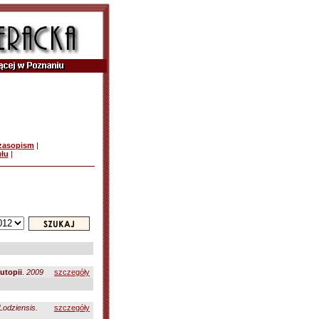
czasopism
|
ułu
|
utopii
.
2009
szczegóły
 Lodziensis.
szczegóły