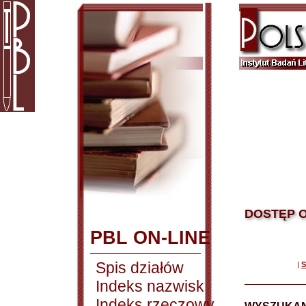
DOSTĘP O
PBL ON-LINE
Spis działów
|
S
Indeks nazwisk
Indeks rzeczowy