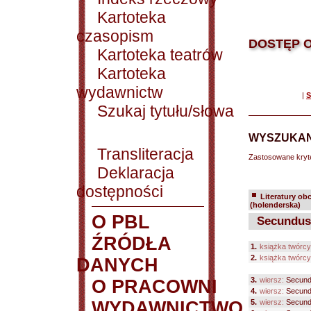
Kartoteka
czasopism
DOSTĘP O
Kartoteka teatrów
Kartoteka
wydawnictw
|
S
Szukaj tytułu/słowa
WYSZUKAN
Transliteracja
Zastosowane kryt
Deklaracja
dostępności
Literatury ob
(holenderska)
O PBL
Secundus 
ŹRÓDŁA
1.
książka twórcy
2.
książka twórcy
DANYCH
3.
wiersz:
Secundu
O PRACOWNI
4.
wiersz:
Secundu
WYDAWNICTWO
5.
wiersz:
Secundu