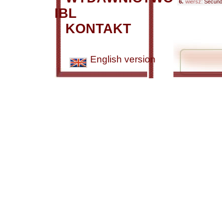
6.
wiersz:
Secundu
IBL
KONTAKT
English version