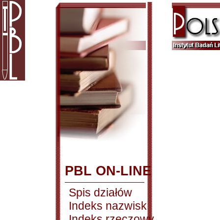
PBL ON-LINE
Spis działów
Indeks nazwisk
Indeks rzeczowy