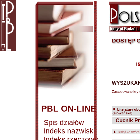
DOSTĘP O
|
S
WYSZUKAN
Zastosowane kryt
PBL ON-LINE
Literatury ob
(słoweńska)
Cucnik Pr
Spis działów
Indeks nazwisk
1.
książka twórc
Indeks rzeczowy