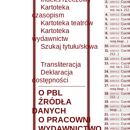
2.
wiersz:
Cucni
Kartoteka
3.
wiersz:
Cucni
not. na s. 212.
czasopism
4.
wiersz:
Cucni
5.
wiersz:
Cucni
Kartoteka teatrów
6.
wiersz:
Cucni
7.
wiersz:
Cucni
Kartoteka
8.
wiersz:
Cucni
wydawnictw
9.
wiersz:
Cucni
notą biogr....)
Szukaj tytułu/słowa
10.
wiersz:
Cucni
11.
wiersz:
Cucni
212...)
12.
wiersz:
Cucni
Transliteracja
13.
wiersz:
Cucni
not. na s. 212.
Deklaracja
14.
wiersz:
Cucni
15.
wiersz:
Cucni
dostępności
16.
wiersz:
Cucni
17.
wiersz:
Cucni
notą biogr....)
O PBL
18.
wiersz:
Cucni
212...)
ŹRÓDŁA
19.
wiersz:
Cucni
20.
wiersz:
Cucni
DANYCH
biogr....)
21.
wiersz:
Cucni
O PRACOWNI
22.
wiersz:
Cucni
23.
wiersz:
Cucni
WYDAWNICTWO
24.
wiersz:
Cucni