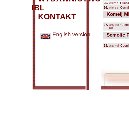
25.
wiersz:
Cucni
IBL
26.
wiersz:
Cucni
Komelj Mi
KONTAKT
27.
artykuł:
Cucni
89
English version
Semolic P
28.
artykuł:
Cucni