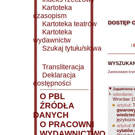
Kartoteka
czasopism
DOSTĘP O
Kartoteka teatrów
Kartoteka
wydawnictw
|
S
Szukaj tytułu/słowa
WYSZUKAN
Transliteracja
Zastosowane kryt
Deklaracja
dostępności
Zagadnienia 
O PBL
1.
odwołanie:
Wrocław 1
ŹRÓDŁA
artykuł:
T
gwarowyc
DANYCH
wiedzieć
językozna
O PRACOWNI
artykuł:
W
cytatów
WYDAWNICTWO