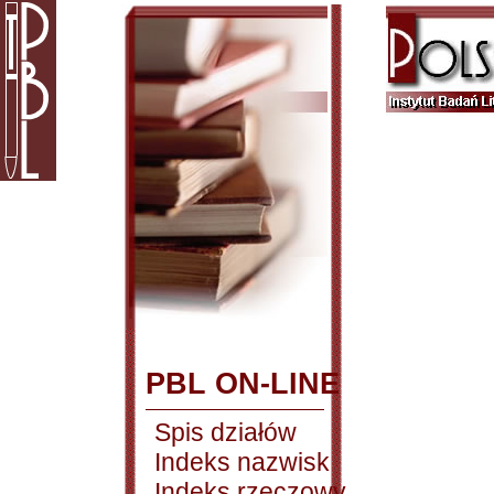
PBL ON-LINE
Spis działów
Indeks nazwisk
Indeks rzeczowy