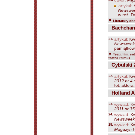
utwór:
Mężc
artykuł:
K
Newsweek
w reż. Da
Literatury ob
Bachchan 
21.
artykuł:
Kwi
Newsweek. 
pamiątkowe
Teatr, film, ra
teatru i filmu)
Cybulski 
22.
artykuł:
Kwi
2012 nr 4 
fot. aktora.
Holland A
23.
wywiad:
Kw
2011 nr 35
24.
wywiad:
Kw
Newsweek. 
25.
wywiad:
Kw
Magazyn F