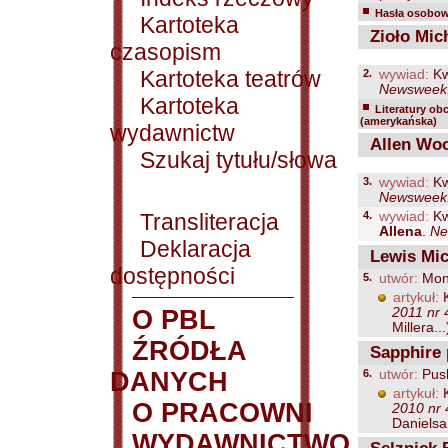
Hasła osobowe
Kartoteka
Zioło Mic
czasopism
Kartoteka teatrów
2.
wywiad:
Kw
Newsweek. 
Kartoteka
Literatury ob
(amerykańska)
wydawnictw
Allen Wo
Szukaj tytułu/słowa
3.
wywiad:
Kw
Newsweek. 
Transliteracja
4.
wywiad:
Kw
Allena
.
Ne
Deklaracja
Lewis Mic
dostępności
5.
utwór:
Mone
artykuł:
K
O PBL
2011 nr 
Millera...
ŹRÓDŁA
Sapphire 
DANYCH
6.
utwór:
Pus
artykuł:
K
O PRACOWNI
2010 nr 
Danielsa.
WYDAWNICTWO