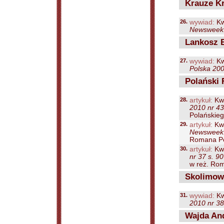
Krauze Kr
26.
wywiad:
Kw
Newsweek.
Lankosz 
27.
wywiad:
Kw
Polska 200
Polański 
28.
artykuł:
Kwi
2010 nr 43
Polańskiego
29.
artykuł:
Kwi
Newsweek. 
Romana Po
30.
artykuł:
Kwi
nr 37 s. 90
w reż. Rom
Skolimows
31.
wywiad:
Kw
2010 nr 38
Wajda And