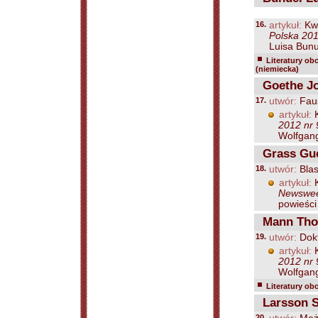
16.
artykuł:
Kwi
Polska 201
Luisa Bunue
Literatury ob
(niemiecka)
Goethe Jo
17.
utwór:
Fau
artykuł:
K
2012 nr 
Wolfgang
Grass Guen
18.
utwór:
Blas
artykuł:
K
Newsweek
powieści
Mann Tho
19.
utwór:
Dokt
artykuł:
K
2012 nr 
Wolfgang
Literatury ob
Larsson S
20.