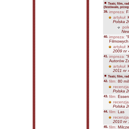
Teatr, film, ra
(festiwale, prze
39.
impreza:
Fe
artykuł:
K
Polska 2
pol
New
40.
impreza:
"P
Filmowych 
artykuł:
K
2009 nr 
41.
impreza:
"P
Autorów Zd
artykuł:
K
2011 nr 
Teatr, film, ra
42.
film:
80 mi
recenzja
Polska 2
43.
film:
Essenti
recenzja
Polska 2
44.
film:
Las
recenzja
2010 nr 
45.
film:
Milcze