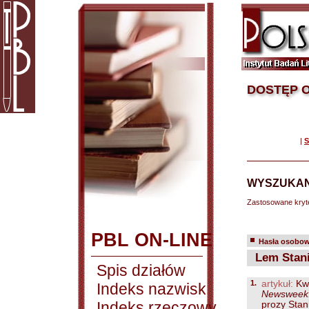
DOSTĘP O
|
S
WYSZUKAN
Zastosowane kryt
PBL ON-LINE
Hasła osobowe
Lem Stani
Spis działów
1.
artykuł:
Kwi
Indeks nazwisk
Newsweek. 
Indeks rzeczowy
prozy Stan