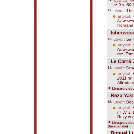
11.
wywiad:
Kw
nr 9 s. 80-
12.
utwór:
The 
artykuł:
K
Newsweek
Romana P
Isherwood
13.
utwór:
Sam
artykuł:
K
Newsweek
reż. Tom
Le Carré 
14.
utwór:
Druc
artykuł:
K
2011 nr 
Alfredson
Literatury ob
Reza Yas
15.
utwór:
Bóg 
artykuł:
K
nr 37 s. 
Rezy w r
Literatury ob
(hiszpańska)
Bunuel Lu