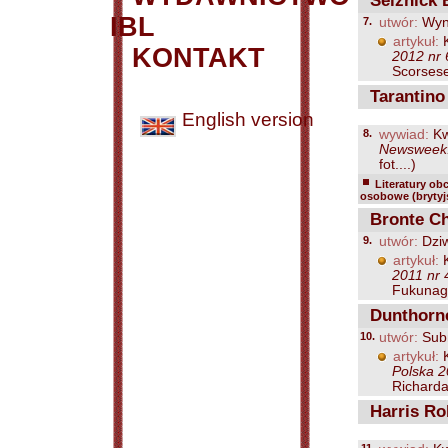
Selznick 
IBL
7.
utwór:
Wyn
artykuł:
K
KONTAKT
2012 nr 
Scorsese
Tarantino
English version
8.
wywiad:
Kw
Newsweek. 
fot....)
Literatury ob
osobowe (brytyjs
Bronte Cha
9.
utwór:
Dziw
artykuł:
K
2011 nr 
Fukunagi
Dunthorne
10.
utwór:
Sub
artykuł:
K
Polska 2
Richarda
Harris Ro