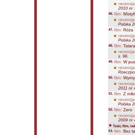
recenzja
2010 nr 
46.
film:
Mistyf
recenzja
Polska 2
47.
film:
Róża
recenzja
Polska 2
48.
film:
Tatar
recenzja
s. 96
49.
film:
W pust
recenzja
Rzeczpos
50.
film:
Wymy
recenzja
2011 nr 
51.
film:
Z miło
recenzja
Polska 2
52.
film:
Zero
recenzja
2009 nr 
Teatr, film, ra
53.
film:
Bez ta