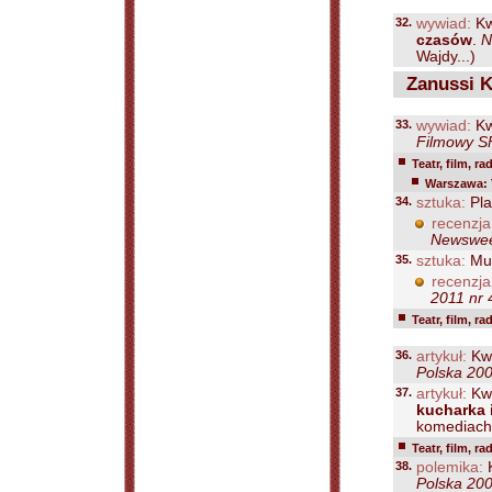
32.
wywiad:
Kw
czasów
.
N
Wajdy...)
Zanussi K
33.
wywiad:
Kw
Filmowy SF
Teatr, film, ra
Warszawa: 
34.
sztuka:
Pla
recenzja
Newsweek
35.
sztuka:
Mue
recenzja
2011 nr 
Teatr, film, ra
36.
artykuł:
Kwi
Polska 200
37.
artykuł:
Kwi
kucharka 
komediach 
Teatr, film, ra
38.
polemika:
K
Polska 200