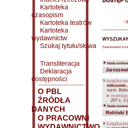
DOSTĘP O
Kartoteka
czasopism
Kartoteka teatrów
|
S
Kartoteka
wydawnictw
WYSZUKAN
Szukaj tytułu/słowa
Zastosowane kryt
Transliteracja
Hasła osobowe
Jaroszewic
Deklaracja
dostępności
1.
książka tw
milczenie.
O PBL
rozm. Bohda
recenzja:
ŹRÓDŁA
207 s. 3
(
Hasła osobowe
DANYCH
Roliński 
O PRACOWNI
2.
książka tw
WYDAWNICTWO