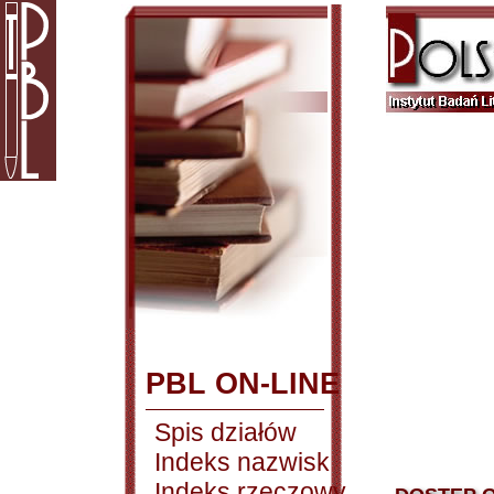
PBL ON-LINE
Spis działów
Indeks nazwisk
Indeks rzeczowy