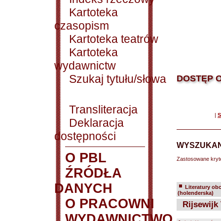
Kartoteka
czasopism
Kartoteka teatrów
Kartoteka
wydawnictw
Szukaj tytułu/słowa
DOSTĘP O
Transliteracja
|
S
Deklaracja
dostępności
WYSZUKAN
O PBL
Zastosowane kryt
ŹRÓDŁA
DANYCH
Literatury ob
(holenderska)
O PRACOWNI
Rijsewijk 
WYDAWNICTWO