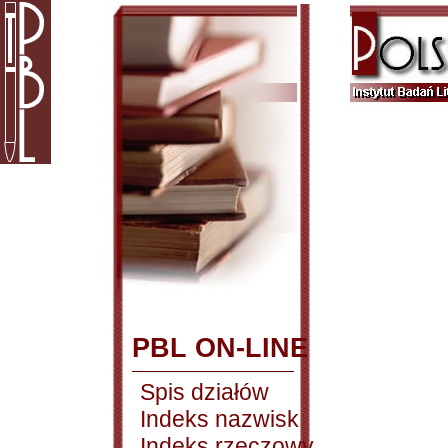
PBL ON-LINE
Spis działów
Indeks nazwisk
Indeks rzeczowy