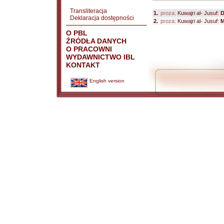
Transliteracja
1.
proza:
Kuwajri al- Jusuf:
D
Deklaracja dostępności
2.
proza:
Kuwajri al- Jusuf:
M
O PBL
ŹRÓDŁA DANYCH
O PRACOWNI
WYDAWNICTWO IBL
KONTAKT
English version