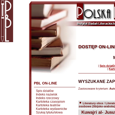
DOSTĘP ON-LIN
|
Spis dział
|
Kart
WYSZUKANE ZAP
PBL ON-LINE
Zastosowane kryterium:
Auto
Spis działów
Indeks nazwisk
Indeks rzeczowy
Kartoteka czasopism
Literatury obce
/
Literat
Kartoteka teatrów
osobowe (libijsko-arabska
Kartoteka wydawnictw
Kuwajri al- Jusu
Szukaj tytułu/słowa