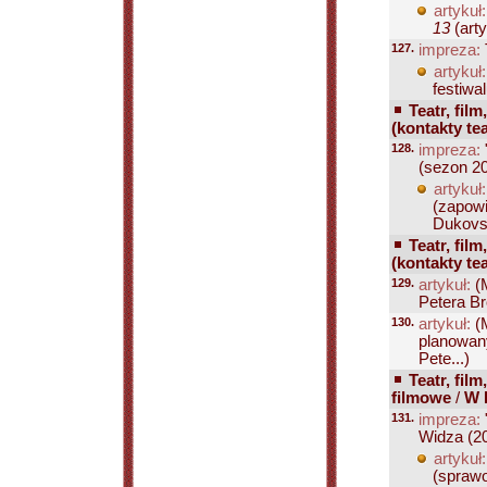
artykuł:
13
(arty
127.
impreza:
artykuł:
festiwal
Teatr, film
(kontakty tea
128.
impreza:
(sezon 2
artykuł:
(zapow
Dukovsk
Teatr, film
(kontakty tea
129.
artykuł:
(
Petera Br
130.
artykuł:
(
planowany
Pete...)
Teatr, film
filmowe
/
W 
131.
impreza:
Widza (2
artykuł:
(sprawo