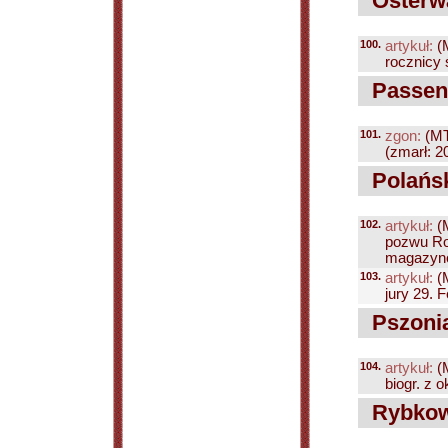
Osterwa
100.
artykuł:
(
rocznicy ś
Passend
101.
zgon:
(MT
(zmarł: 20
Polańs
102.
artykuł:
(
pozwu Ro
magazyn
103.
artykuł:
(
jury 29. 
Pszonia
104.
artykuł:
(
biogr. z o
Rybkow