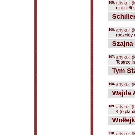
105.
artykuł:
(
okazji 90.
Schille
106.
artykuł:
(
rocznicy u
Szajna 
107.
artykuł:
(
Teatrze 
Tym Sta
108.
artykuł:
(
Wajda A
109.
artykuł:
(
4
(o plana
Wołłejk
110.
artykuł:
(