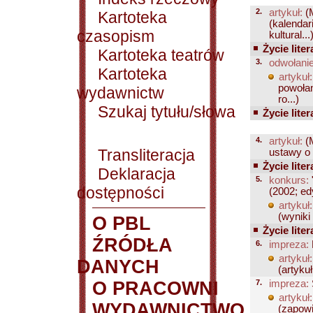
2.
artykuł:
(
Kartoteka
(kalendar
czasopism
kultural...
Życie liter
Kartoteka teatrów
3.
odwołanie
Kartoteka
artykuł:
powołan
wydawnictw
ro...)
Szukaj tytułu/słowa
Życie liter
4.
artykuł:
(
Transliteracja
ustawy o 
Życie liter
Deklaracja
5.
konkurs:
dostępności
(2002; ed
artykuł:
(wyniki
O PBL
Życie liter
ŹRÓDŁA
6.
impreza:
artykuł:
DANYCH
(artykuł
O PRACOWNI
7.
impreza:
artykuł:
WYDAWNICTWO
(zapowi