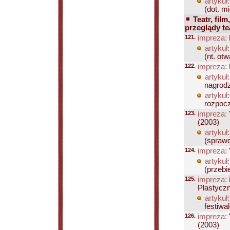
artykuł:
(dot. m
Teatr, film
przeglądy te
121.
impreza:
artykuł:
(nt. otw
122.
impreza:
artykuł:
nagrodz
artykuł:
rozpocz
123.
impreza:
(2003)
artykuł:
(sprawo
124.
impreza:
artykuł:
(przebi
125.
impreza:
Plastyczn
artykuł:
festiwal
126.
impreza:
(2003)