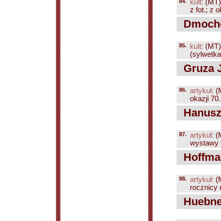
84.
kult:
(MT)
z fot.; z 
Dmocho
85.
kult:
(MT)
(sylwetka;
Gruza J
86.
artykuł:
(
okazji 70.
Hanusz
87.
artykuł:
(
wystawy fo
Hoffman
88.
artykuł:
(
rocznicy u
Huebne