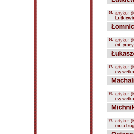
95.
artykuł:
(
Lutkiewi
Łomnick
96.
artykuł:
(
(nt. prac
Łukasze
97.
artykuł:
(
(sylwetka;
Machali
98.
artykuł:
(
(sylwetka
Michnik
99.
artykuł:
(
(nota biog