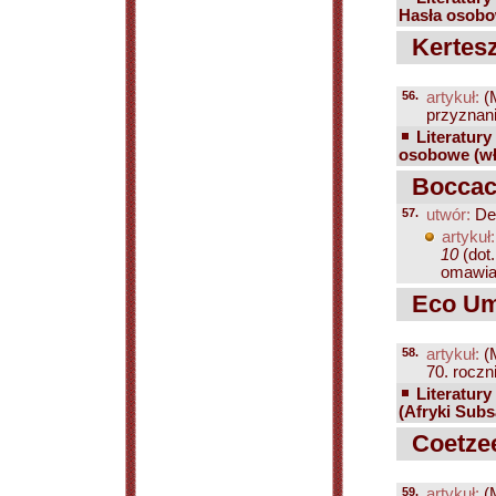
Hasła osobo
Kertesz
56.
artykuł:
(
przyznani
Literatury
osobowe (wł
Boccacc
57.
utwór:
De
artykuł:
10
(dot.
omawian
Eco Um
58.
artykuł:
(
70. roczni
Literatury
(Afryki Subs
Coetzee
59.
artykuł:
(