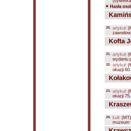
(sylwetka.
Hasła osob
Kamińsk
20.
artykuł:
(
zawodowyc
Kofta J
21.
artykuł:
(
wydaniu p
22.
artykuł:
(
okazji 60.
Kołakow
23.
artykuł:
(
okazji 75. 
Kraszew
24.
kult:
(MT)
muzeum w
Krawczu