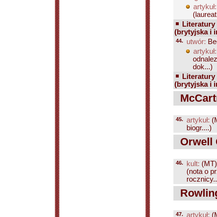
artykuł:
(laureat;
Literatury
(brytyjska i 
44.
utwór:
Be
artykuł:
odnalez
dok...)
Literatury
(brytyjska i 
McCartn
45.
artykuł:
(
biogr....)
Orwell 
46.
kult:
(MT)
(nota o 
rocznicy..
Rowling
47.
artykuł:
(