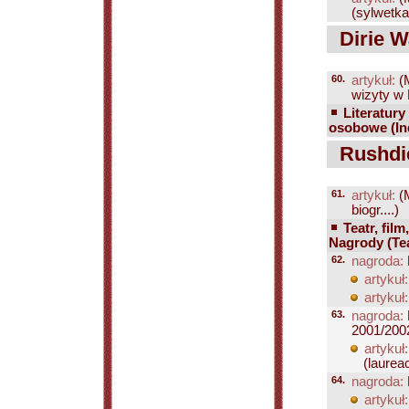
(sylwetka,
Dirie Wa
60.
artykuł:
(
wizyty w 
Literatury
osobowe (Ind
Rushdi
61.
artykuł:
(
biogr....)
Teatr, film
Nagrody (Teat
62.
nagroda:
artykuł:
artykuł:
63.
nagroda:
2001/200
artykuł:
(laureac
64.
nagroda:
artykuł: