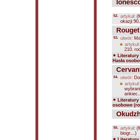
Ionesc
52.
artykuł:
(
okazji 90.
Rouget 
53.
utwór:
Mar
artykuł:
210. ro
Literatury
Hasła osobo
Cervant
54.
utwór:
Don
artykuł:
wybrani
ankiec..
Literatury
osobowe (ro
Okudzha
55.
artykuł:
(
biogr....)
Literatury