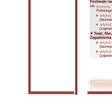
Festiwale r
141.
impreza:
Polskiego
artykuł:
(laureac
artykuł:
(zapowi
Teatr, film
Zagadnienia
artykuł:
(laureac
artykuł:
(zapowi