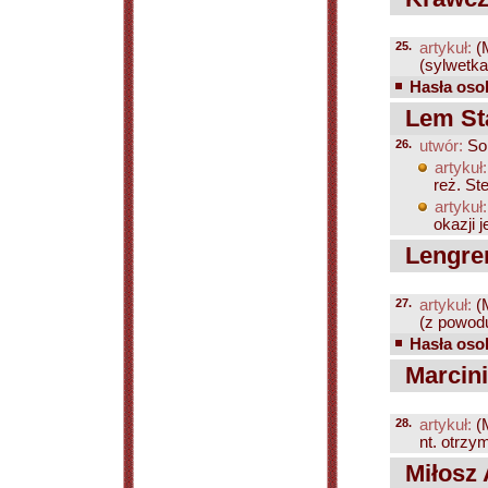
25.
artykuł:
(
(sylwetka 
Hasła osob
Lem Sta
26.
utwór:
Sol
artykuł:
reż. St
artykuł:
okazji j
Lengren
27.
artykuł:
(
(z powodu
Hasła osob
Marcini
28.
artykuł:
(
nt. otrzy
Miłosz 