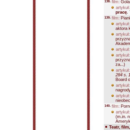
138.
film:
Gola
artykuł:
pracę
.
139.
film:
Piani
artykuł:
aktora 
artykuł:
przyzna
Akademii
artykuł:
artykuł:
przyzna
za...)
artykuł:
284 s. 
Board o
artykuł:
nagrody
artykuł:
nieobec
140.
film:
Porno
artykuł:
(m.in. 
Ameryka
Teatr, film