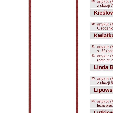
89.
artykuł:
(
z okazji 7
Kieślow
90.
artykuł:
(
6. rocznic
Kwiatko
91.
artykuł:
(
s. 13
(not.
92.
artykuł:
(
(nota nt. 
Linda 
93.
artykuł:
(
z okazji 5
Lipowsk
94.
artykuł:
(
lecia prac
Lutkiew