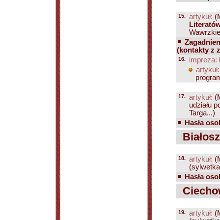
15.
artykuł:
(
Literató
Wawrzkiew
Zagadnien
(kontakty z 
16.
impreza:
artykuł:
program
17.
artykuł:
(
udziału 
Targa...)
Hasła osob
Białosz
18.
artykuł:
(
(sylwetka
Hasła osob
Ciechow
19.
artykuł:
(