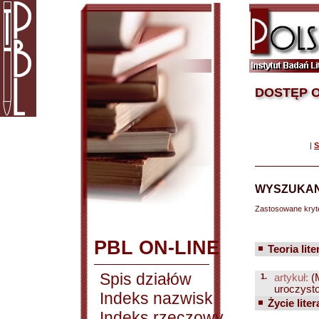
DOSTĘP O
|
S
WYSZUKAN
Zastosowane kryt
PBL ON-LINE
Teoria lite
Spis działów
1.
artykuł:
(
uroczysto
Indeks nazwisk
Życie liter
Indeks rzeczowy