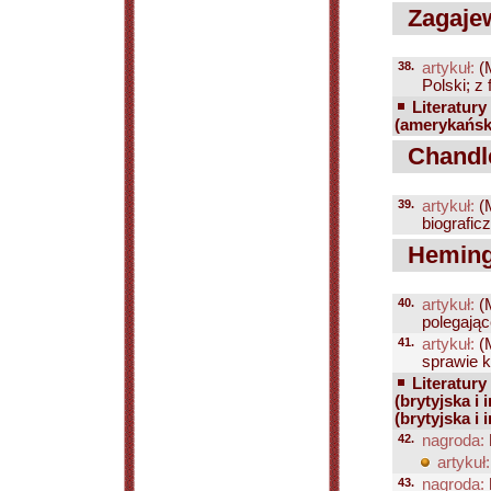
Zagaje
38.
artykuł:
(
Polski; z
Literatury
(amerykańsk
Chandl
39.
artykuł:
(
biograficz
Hemingw
40.
artykuł:
(
polegając
41.
artykuł:
(
sprawie k
Literatury
(brytyjska i 
(brytyjska i 
42.
nagroda:
artykuł:
43.
nagroda: