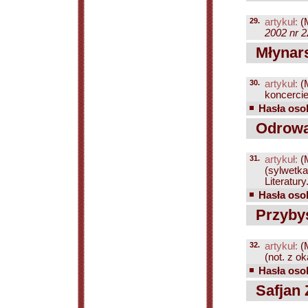
29.
artykuł:
(
2002 nr 2
Młynars
30.
artykuł:
(
koncercie
Hasła osob
Odrowąż
31.
artykuł:
(
(sylwetka
Literatury.
Hasła osob
Przybys
32.
artykuł:
(
(not. z ok
Hasła osob
Safjan 