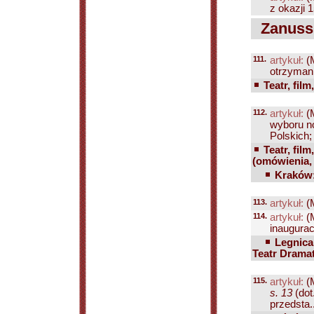
z okazji 1
Zanussi
111.
artykuł:
(
otrzymani
Teatr, film
112.
artykuł:
(
wyboru n
Polskich; 
Teatr, film
(omówienia, 
Kraków:
113.
artykuł:
(
114.
artykuł:
(
inaugurac
Legnica
Teatr Drama
115.
artykuł:
(
s. 13
(dot
przedsta..