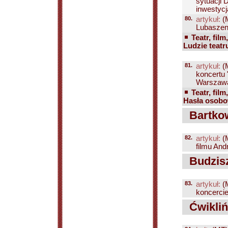
sytuacji
inwestycją
80.
artykuł:
(
Lubaszenk
Teatr, film
Ludzie teatr
81.
artykuł:
(
koncertu
Warszawa,
Teatr, film
Hasła osobow
Bartkow
82.
artykuł:
(
filmu And
Budzisz
83.
artykuł:
(
koncercie
Ćwikliń