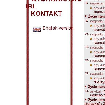
8.
impreza:
IBL
artykuł:
imprezą
KONTAKT
Życie liter
9.
nagroda:
artykuł:
English version
(laureat
10.
nagroda:
artykuł:
(laureat.
11.
nagroda:
artykuł:
(laureac
12.
nagroda:
artykuł:
(laureac
13.
nagroda:
artykuł:
"Polity
Życie liter
14.
artykuł:
(
(laureatka
Życie liter
literackie)
/
Z