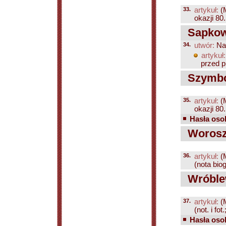
33.
artykuł:
(
okazji 80. 
Sapkows
34.
utwór:
Na
artykuł:
przed p
Szymbor
35.
artykuł:
(
okazji 80.
Hasła osob
Woroszy
36.
artykuł:
(
(nota biog
Wróblews
37.
artykuł:
(
(not. i fot
Hasła osob