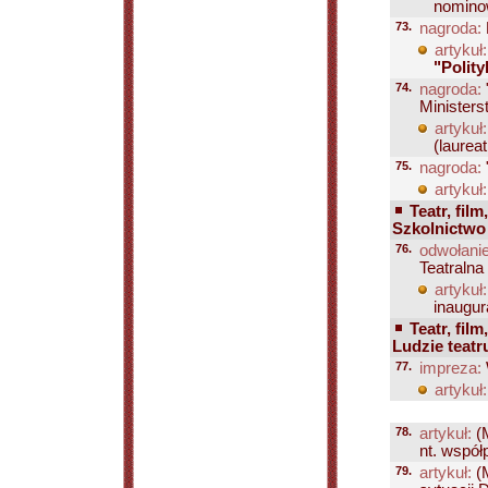
nominow
73.
nagroda:
artykuł:
"Polity
74.
nagroda:
Ministers
artykuł:
(laureat.
75.
nagroda:
artykuł:
Teatr, film
Szkolnictwo (
76.
odwołanie
Teatralna 
artykuł:
inaugur
Teatr, film
Ludzie teatr
77.
impreza:
artykuł:
78.
artykuł:
(
nt. współ
79.
artykuł:
(