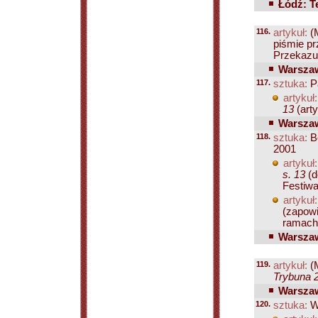
Łódź: T
116.
artykuł:
(
piśmie p
Przekazu 
Warszaw
117.
sztuka:
Pa
artykuł:
13
(arty
Warszaw
118.
sztuka:
B
2001
artykuł:
s. 13
(d
Festiwal
artykuł:
(zapowi
ramach 
Warszaw
119.
artykuł:
(
Trybuna 2
Warszaw
120.
sztuka:
Wa