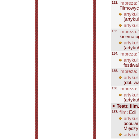
132.
impreza:
Filmowyc
artykuł:
(artyku
artykuł:
133.
impreza:
kinematog
artykuł:
(artyku
134.
impreza:
artykuł:
festiwal
135.
impreza:
artykuł:
(dot. w
136.
impreza:
artykuł:
(artykuł
Teatr, film
137.
film:
Edi
artykuł:
popular
Między
artykuł: