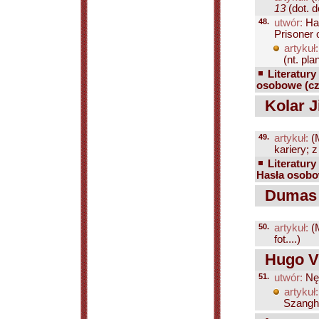
13
(dot. d
48.
utwór:
Har
Prisoner 
artykuł:
(nt. pla
Literatury
osobowe (cz
Kolar Ji
49.
artykuł:
(
kariery; z
Literatury
Hasła osobo
Dumas A
50.
artykuł:
(
fot....)
Hugo Vi
51.
utwór:
Nęd
artykuł:
Szangh