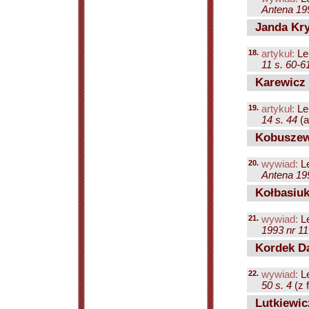
Antena 199
Janda Kry
18.
artykuł:
Le
11 s. 60-6
Karewicz 
19.
artykuł:
Le
14 s. 44
(ar
Kobuszew
20.
wywiad:
Le
Antena 199
Kołbasiuk
21.
wywiad:
Le
1993 nr 11 
Kordek Da
22.
wywiad:
Le
50 s. 4
(z f
Lutkiewic