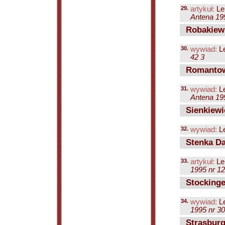
29.
artykuł:
Le
Antena 199
Robakiewi
30.
wywiad:
Le
42 3
Romantow
31.
wywiad:
Le
Antena 199
Sienkiewi
32.
wywiad:
Le
Stenka Da
33.
artykuł:
Le
1995 nr 12
Stockinge
34.
wywiad:
Le
1995 nr 30
Strasburg