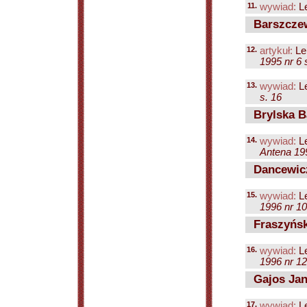
11.
wywiad:
Le
Barszczew
12.
artykuł:
Le
1995 nr 6 
13.
wywiad:
Le
s. 16
Brylska B
14.
wywiad:
Le
Antena 199
Dancewicz
15.
wywiad:
Le
1996 nr 10
Fraszyńsk
16.
wywiad:
Le
1996 nr 12
Gajos Jan
17.
wywiad:
Le