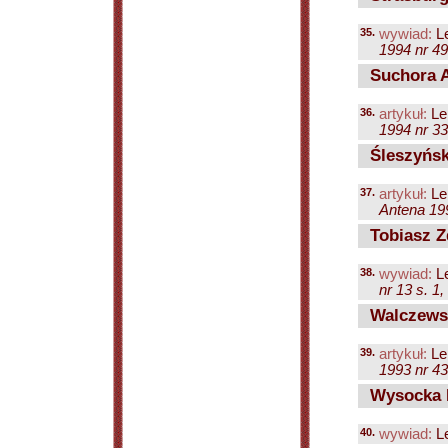
35.
wywiad:
Le
1994 nr 49
Suchora A
36.
artykuł:
Le
1994 nr 33
Śleszyńsk
37.
artykuł:
Le
Antena 199
Tobiasz Z
38.
wywiad:
Le
nr 13 s. 1,
Walczewsk
39.
artykuł:
Le
1993 nr 43
Wysocka L
40.
wywiad:
Le