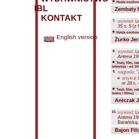
Hasła osobowe
IBL
Zembaty M
KONTAKT
7.
wywiad:
Le
35 s. 5
(z f
Hasła osobowe
English version
Żurko Jer
8.
wywiad:
Le
Antena 199
Teatr, film, ra
telewizja - od 19
9.
nagroda:
"
artykuł:
nr 28 s. 
Teatr, film, ra
teatru i filmu)
Antczak J
10.
wywiad:
Le
Antena 199
Barańską..
Bajon Fili