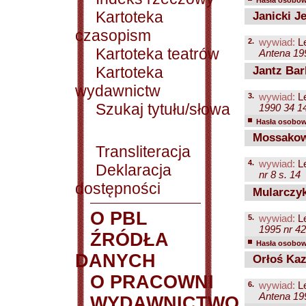
Hasła osobowe
Kartoteka
Janicki Je
czasopism
2.
wywiad:
Le
Kartoteka teatrów
Antena 199
Kartoteka
Jantz Bar
wydawnictw
3.
wywiad:
Le
Szukaj tytułu/słowa
1990 34 1
Hasła osobowe
Mossakow
Transliteracja
4.
wywiad:
Le
Deklaracja
nr 8 s. 14
dostępności
Mularczyk
O PBL
5.
wywiad:
Le
1995 nr 42
ŹRÓDŁA
Hasła osobowe
DANYCH
Orłoś Kazi
O PRACOWNI
6.
wywiad:
Le
Antena 199
WYDAWNICTWO