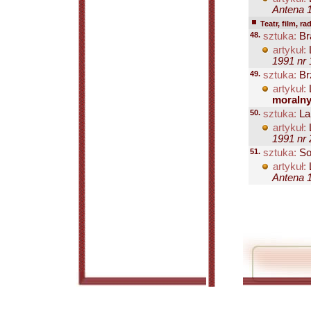
Antena 1
Teatr, film, ra
48.
sztuka:
Br
artykuł:
1991 nr 
49.
sztuka:
Br
artykuł:
moraln
50.
sztuka:
Lab
artykuł:
1991 nr 
51.
sztuka:
Sor
artykuł:
Antena 