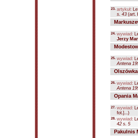
23.
artykuł:
Le
s. 43
(art. b
Markuszew
24.
wywiad:
Le
Jerzy Ma
Modestow
25.
wywiad:
Le
Antena 199
Olszówka
26.
wywiad:
Le
Antena 199
Opania Ma
27.
wywiad:
Le
fot.]...)
28.
wywiad:
Le
42 s. 5
Pakulnis 