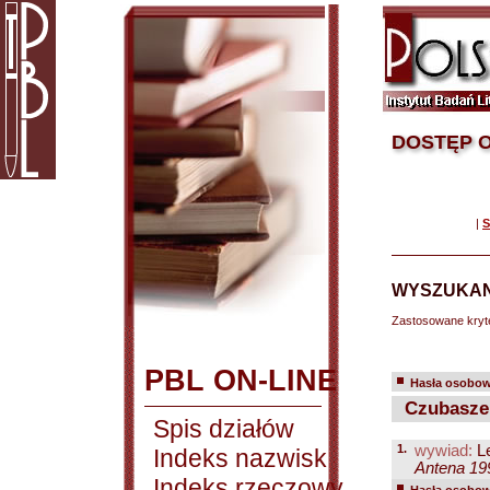
DOSTĘP O
|
S
WYSZUKAN
Zastosowane kryt
PBL ON-LINE
Hasła osobowe
Czubaszek
Spis działów
1.
wywiad:
Le
Indeks nazwisk
Antena 199
Indeks rzeczowy