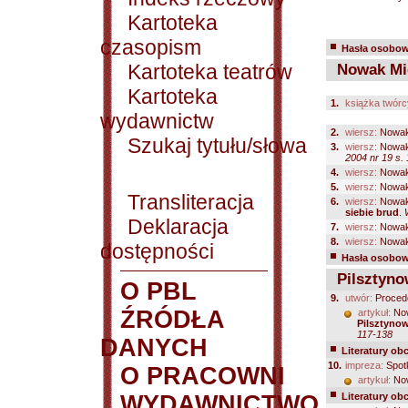
Kartoteka
czasopism
Hasła osobowe
Kartoteka teatrów
Nowak Mi
Kartoteka
1.
książka twórc
wydawnictw
2.
wiersz:
Nowak
Szukaj tytułu/słowa
3.
wiersz:
Nowak
2004 nr 19 s.
4.
wiersz:
Nowak
5.
wiersz:
Nowak
Transliteracja
6.
wiersz:
Nowak
siebie brud
.
Deklaracja
7.
wiersz:
Nowak
8.
wiersz:
Nowak
dostępności
Hasła osobowe
Pilsztyno
O PBL
9.
utwór:
Procede
ŹRÓDŁA
artykuł:
Now
Pilsztynow
117-138
DANYCH
Literatury ob
10.
impreza:
Spotk
O PRACOWNI
artykuł:
Now
WYDAWNICTWO
Literatury ob