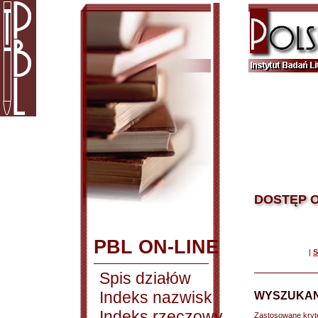
DOSTĘP O
PBL ON-LINE
|
S
Spis działów
Indeks nazwisk
WYSZUKAN
Indeks rzeczowy
Zastosowane kryt