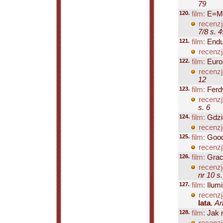
79
120.
film:
E=M
recenzj
7/8 s. 4
121.
film:
Endu
recenzj
122.
film:
Euro
recenzj
12
123.
film:
Ferd
recenzj
s. 6
124.
film:
Gdzie
recenzj
125.
film:
Good
recenzj
126.
film:
Grac
recenzj
nr 10 s.
127.
film:
Ilumi
recenzj
lata
.
Ar
128.
film:
Jak 