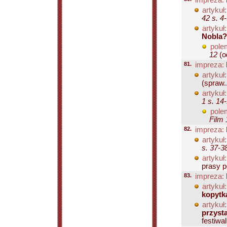
impreza:
artykuł:
42 s. 4
artykuł:
Nobla?
pole
12
(o
81.
impreza:
artykuł:
(spraw..
artykuł:
1 s. 14
pole
Film 
82.
impreza:
artykuł:
s. 37-3
artykuł:
prasy po
83.
impreza:
artykuł:
kopytk
artykuł:
przyst
festiwal