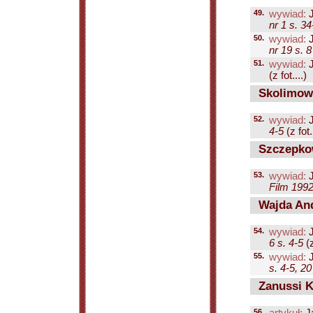
49.
wywiad:
J
nr 1 s. 3
50.
wywiad:
J
nr 19 s. 8
51.
wywiad:
J
(z fot....)
Skolimows
52.
wywiad:
J
4-5
(z fot.
Szczepkow
53.
wywiad:
J
Film 1992
Wajda And
54.
wywiad:
J
6 s. 4-5
(z
55.
wywiad:
J
s. 4-5, 20
Zanussi K
56.