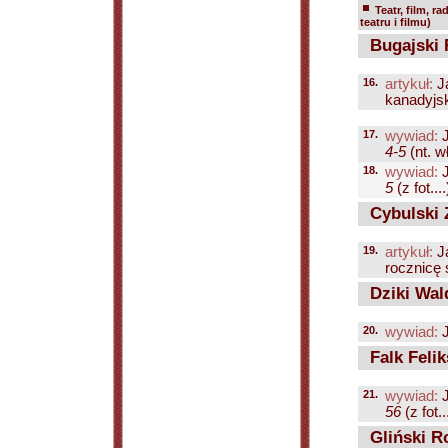
Teatr, film, ra
teatru i filmu)
Bugajski 
16.
artykuł:
J
kanadyjsk
17.
wywiad:
J
4-5
(nt. w
18.
wywiad:
J
5
(z fot....
Cybulski 
19.
artykuł:
J
rocznicę ś
Dziki Wal
20.
wywiad:
J
Falk Felik
21.
wywiad:
J
56
(z fot..
Gliński R