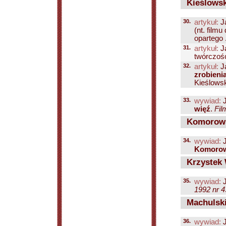
Kieślowsk
30.
artykuł:
J
(nt. film
opartego .
31.
artykuł:
J
twórczości
32.
artykuł:
J
zrobieni
Kieślowsk
33.
wywiad:
J
więź
.
Fil
Komorows
34.
wywiad:
J
Komoro
Krzystek 
35.
wywiad:
J
1992 nr 4
Machulski
36.
wywiad:
J