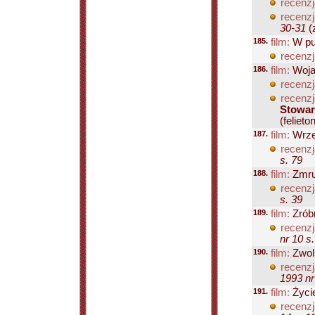
recenzj
recenzj
30-31
(z
185.
film:
W pus
recenzj
186.
film:
Woja
recenzj
recenzj
Stowar
(felieton
187.
film:
Wrze
recenzj
s. 79
188.
film:
Zmru
recenzj
s. 39
189.
film:
Zrób
recenzj
nr 10 s
190.
film:
Zwoln
recenzj
1993 nr
191.
film:
Życie
recenzj