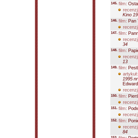
145.
film:
Osta
recenzj
Kino 19
146.
film:
Pan 
recenzj
147.
film:
Pann
recenzj
34
148.
film:
Papi
recenzj
13
149.
film:
Pest
artykuł:
1995 nr
Edwarda
recenzj
150.
film:
Pierś
recenzj
151.
film:
Podw
recenzj
152.
film:
Poni
recenzj
84
153.