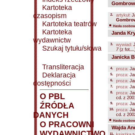
Gombrowi
Kartoteka
czasopism
2.
artykuł:
J
Gombrow
Kartoteka teatrów
Hasła osobowe
Kartoteka
Janda Kry
wydawnictw
3.
wywiad:
J
Szukaj tytułu/słowa
7
(z fot....
Janicka B
Transliteracja
4.
proza:
Ja
Deklaracja
5.
proza:
Ja
6.
proza:
Ja
dostępności
7.
proza:
Ja
8.
proza:
Ja
O PBL
cd. z 2001
ŹRÓDŁA
9.
proza:
Ja
10.
proza:
Ja
DANYCH
cd. z 2002
Hasła osobowe
O PRACOWNI
Wajda And
WYDAWNICTWO
11.
książka t