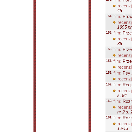
film:
Portr
recenzj
45
154.
film:
Prow
recenzj
1995 nr
155.
film:
Prze
recenzj
36
156.
film:
Prze
recenzj
157.
film:
Prze
recenzj
158.
film:
Psy 2
recenzj
159.
film:
Requ
recenzj
s. 84
160.
film:
Rozm
recenzj
nr 2 s.
161.
film:
Rozm
recenzj
12-13