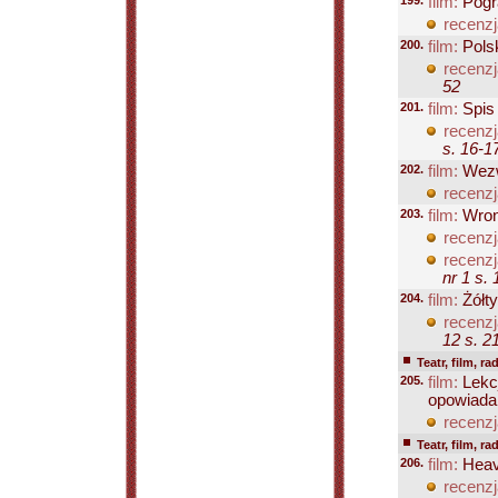
199.
film:
Pogr
recenzj
200.
film:
Pols
recenzj
52
201.
film:
Spis 
recenzj
s. 16-1
202.
film:
Wezw
recenzj
203.
film:
Wro
recenzj
recenzj
nr 1 s. 
204.
film:
Żółty
recenzj
12 s. 2
Teatr, film, ra
205.
film:
Lekcj
opowiada
recenzj
Teatr, film, ra
206.
film:
Heav
recenzj