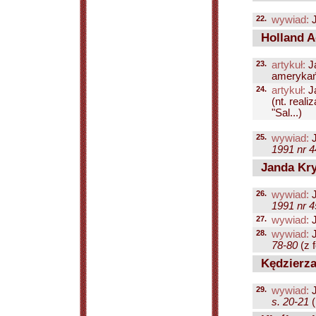
22.
wywiad:
J
Holland A
23.
artykuł:
J
amerykańs
24.
artykuł:
J
(nt. reali
"Sal...)
25.
wywiad:
J
1991 nr 4
Janda Kry
26.
wywiad:
J
1991 nr 4
27.
wywiad:
J
28.
wywiad:
J
78-80
(z f
Kędzierza
29.
wywiad:
J
s. 20-21
(