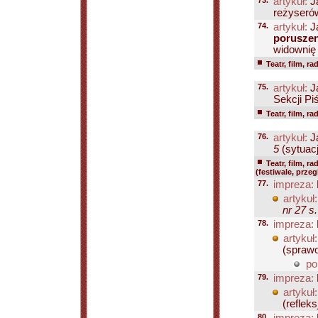
73.
artykuł:
J
reżyserów
74.
artykuł:
J
poruszen
widownię 
Teatr, film, ra
75.
artykuł:
J
Sekcji P
Teatr, film, ra
76.
artykuł:
J
5
(sytuacj
Teatr, film, ra
(festiwale, prze
77.
impreza:
artykuł:
nr 27 s
78.
impreza:
artykuł:
(sprawo
po
79.
impreza:
artykuł:
(refleks
80.