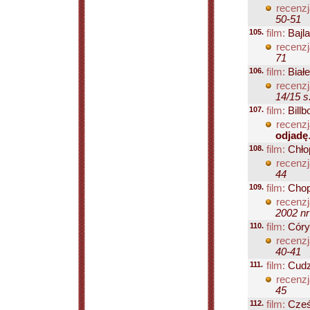
recenzj
50-51
105.
film:
Bajl
recenzj
71
106.
film:
Biał
recenzj
14/15 s
107.
film:
Billb
recenzj
odjadę
108.
film:
Chłop
recenzj
44
109.
film:
Chopi
recenzj
2002 nr
110.
film:
Córy
recenzj
40-41
111.
film:
Cudz
recenzj
45
112.
film:
Cześ