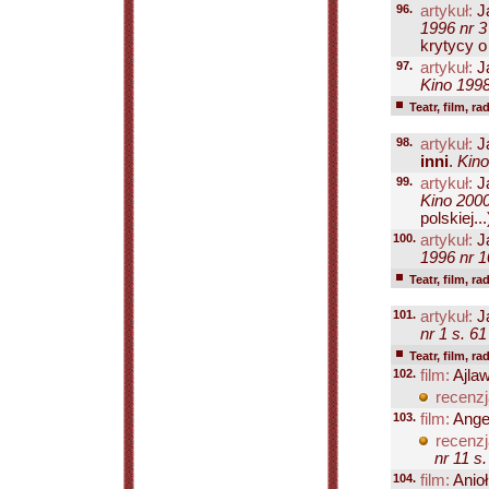
96.
artykuł:
J
1996 nr 3
krytycy o 
97.
artykuł:
J
Kino 1998
Teatr, film, ra
98.
artykuł:
J
inni
.
Kino
99.
artykuł:
J
Kino 2000
polskiej...
100.
artykuł:
J
1996 nr 1
Teatr, film, ra
101.
artykuł:
J
nr 1 s. 61
Teatr, film, ra
102.
film:
Ajlaw
recenzj
103.
film:
Ange
recenzj
nr 11 s
104.
film:
Anioł