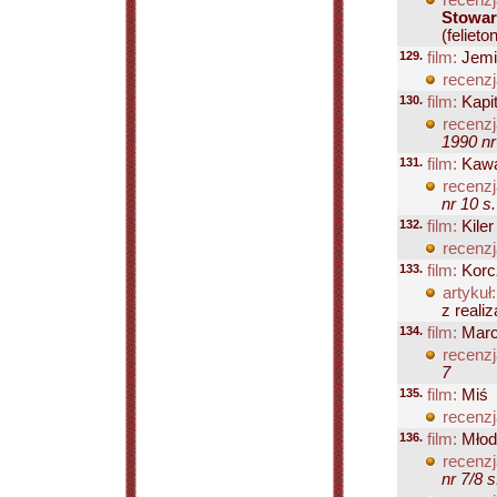
recenzj
Stowar
(felieton
129.
film:
Jemi
recenzj
130.
film:
Kapit
recenzj
1990 nr
131.
film:
Kawal
recenzj
nr 10 s
132.
film:
Kiler
recenzj
133.
film:
Korc
artykuł:
z realiza
134.
film:
Marc
recenzj
7
135.
film:
Miś
recenzj
136.
film:
Młode
recenzj
nr 7/8 s