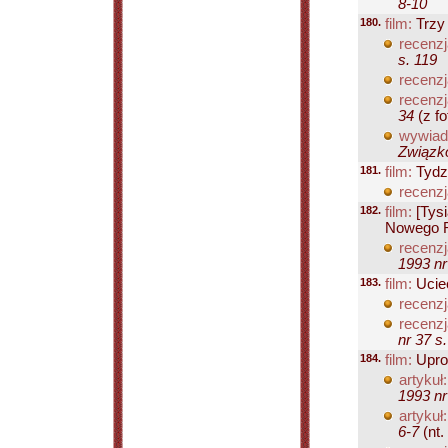
8-10
180.
film:
Trzy 
recenzj
s. 119
recenzj
recenzj
34
(z fot
wywiad
Związko
181.
film:
Tydz
recenzj
182.
film:
[Tysi
Nowego 
recenzj
1993 nr
183.
film:
Uciec
recenzj
recenzj
nr 37 s
184.
film:
Upro
artykuł:
1993 nr
artykuł:
6-7
(nt. 