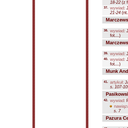
18-22
(z f
37.
wywiad:
J
21-24
(nt.
Marczewsk
38.
wywiad:
J
fot....)
Marczewsk
39.
wywiad:
J
40.
wywiad:
J
fot....)
Munk And
41.
artykuł:
J
s. 107-10
Pasikowsk
42.
wywiad:
P
nawiąza
s. 7
Pazura Ce