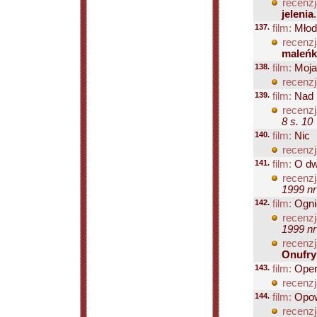
recenzj
jelenia
137.
film:
Młode
recenzj
maleńk
138.
film:
Moja
recenzj
139.
film:
Nad r
recenzj
8 s. 10
140.
film:
Nic
recenzj
141.
film:
O dwó
recenzj
1999 nr
142.
film:
Ogni
recenzj
1999 nr
recenzj
Onufry
143.
film:
Oper
recenzj
144.
film:
Opow
recenzj