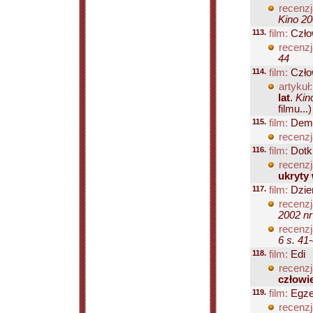
recenzj
Kino 20
113.
film:
Człow
recenzj
44
114.
film:
Czło
artykuł:
lat
.
Kin
filmu...)
115.
film:
Demo
recenzj
116.
film:
Dotkn
recenzj
ukryty
117.
film:
Dzie
recenzj
2002 nr
recenzj
6 s. 41
118.
film:
Edi
recenzj
człowi
119.
film:
Egze
recenzj