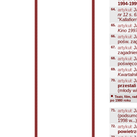
1994-199
64.
artykuł:
J
nr 12 s. 6
"Kallafiorr"
65.
artykuł:
J
Kino 1997
66.
artykuł:
J
pośw. zag
67.
artykuł:
J
zagadnien
68.
artykuł:
J
poświęcon
69.
artykuł:
J
Kwartalni
70.
artykuł:
J
przestal
(młody wi
Teatr, film, ra
po 1980 roku
71.
artykuł:
J
(podsumow
1998 w...)
72.
artykuł:
J
powietrz