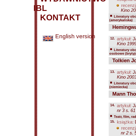
recenzj
IBL
Kino 20
KONTAKT
Literatury ob
(amerykańska)
Hemingway
English version
12.
artykuł:
J
Kino 1999
Literatury ob
osobowe (brytyjs
Tolkien J
13.
artykuł:
J
Kino 2003
Literatury ob
(niemiecka)
Mann Tho
14.
artykuł:
J
nr 3 s. 61
Teatr, film, ra
15.
książka:
D
recenzj
nr 2 s. 