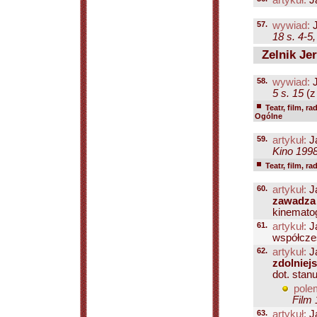
artykuł:
J
57.
wywiad:
J
18 s. 4-5,
Zelnik Jer
58.
wywiad:
J
5 s. 15
(z 
Teatr, film, ra
Ogólne
59.
artykuł:
J
Kino 1998
Teatr, film, ra
60.
artykuł:
J
zawadza
kinematogr
61.
artykuł:
J
współczes
62.
artykuł:
J
zdolniejs
dot. stanu
pole
Film 
63.
artykuł:
J