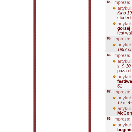
84.
impreza:
artykuł:
Kino 19
student
artykuł:
gorzej
festiwal
85.
impreza:
artykuł:
1997 nr
86.
impreza:
artykuł:
s. 9-10
poza ofi
artykuł:
festiw
61
87.
impreza:
artykuł:
12 s. 4
artykuł:
McCor
88.
impreza:
artykuł:
bogini