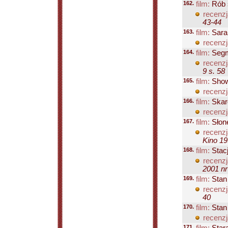
162.
film:
Rób s
recenzj
43-44
163.
film:
Sara
recenzj
164.
film:
Segm
recenzj
9 s. 58
165.
film:
Sho
recenzj
166.
film:
Skar
recenzj
167.
film:
Słon
recenzj
Kino 19
168.
film:
Stacj
recenzj
2001 nr
169.
film:
Stan 
recenzj
40
170.
film:
Stan
recenzj
171.