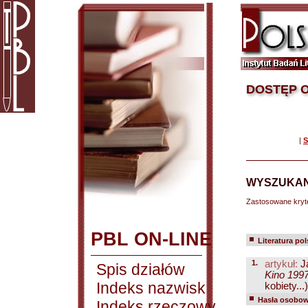
DOSTĘP O
|
S
WYSZUKAN
Zastosowane kryt
PBL ON-LINE
Literatura po
1.
artykuł:
J
Spis działów
Kino 1997
Indeks nazwisk
kobiety...)
Hasła osobowe
Indeks rzeczowy