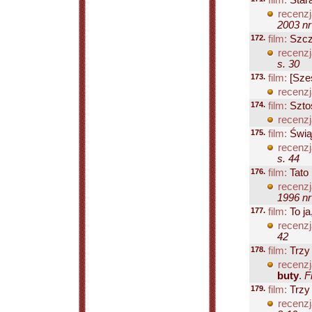
film:
Stara
recenzj
2003 nr
172.
film:
Szcz
recenzj
s. 30
173.
film:
[Sześ
recenzj
174.
film:
Szto
recenzj
175.
film:
Świąt
recenzj
s. 44
176.
film:
Tato
recenzj
1996 nr
177.
film:
To ja
recenzj
42
178.
film:
Trzy 
recenzj
buty
.
F
179.
film:
Trzy 
recenzj