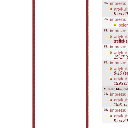
89.
impreza:
artykuł:
Kino 20
90.
impreza:
pole
91.
impreza:
artykuł:
(refleks
92.
impreza:
artykuł:
15-17
(s
93.
impreza:
artykuł:
8-10
(sp
artykuł:
1995 nr
Teatr, film, ra
94.
impreza:
artykuł:
1991 nr
95.
impreza:
artykuł:
Kino 20