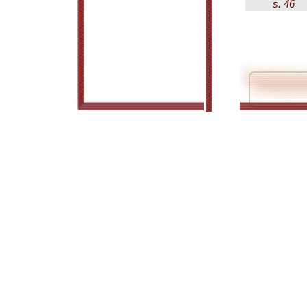
s. 46