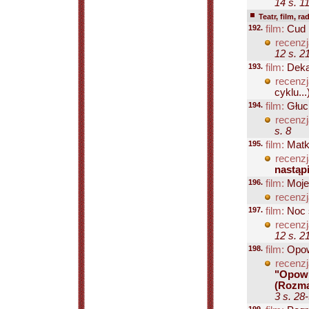
14 s. 1
Teatr, film, ra
192.
film:
Cud 
recenzj
12 s. 2
193.
film:
Deka
recenzj
cyklu...
194.
film:
Głuch
recenzj
s. 8
195.
film:
Matki
recenzj
nastąp
196.
film:
Moje
recenzj
197.
film:
Noc ś
recenzj
12 s. 2
198.
film:
Opow
recenzj
"Opowi
(Rozma
3 s. 28