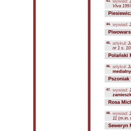
43.
wywiad:
J
Viva 1997
Piesiewicz
44.
wywiad:
J
Piwowarsk
45.
artykuł:
J
nr 1 s. 10
Polański 
46.
artykuł:
J
medialny
Pszoniak 
47.
wywiad:
J
zamieszka
Rosa Mich
48.
wywiad:
J
11
(m.in. 
Seweryn M