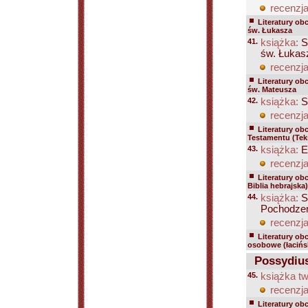
recenzja
Literatury ob
św. Łukasza
41.
książka:
S
św. Łukasz
recenzja
Literatury ob
św. Mateusza
42.
książka:
S
recenzja
Literatury ob
Testamentu (Tek
43.
książka:
E
recenzja
Literatury ob
Biblia hebrajska)
44.
książka:
Sz
Pochodzeni
recenzja
Literatury ob
osobowe (łacińs
Possydius
45.
książka tw
recenzja
Literatury ob