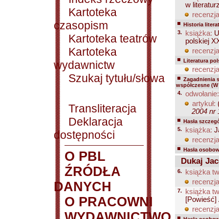
w literatu
Kartoteka
recenzja
czasopism
Historia litera
3.
książka:
Ur
Kartoteka teatrów
polskiej 
Kartoteka
recenzja
Literatura po
wydawnictw
recenzja
Szukaj tytułu/słowa
Zagadnienia 
współczesne (W 
4.
odwołanie:
artykuł:
(
Transliteracja
2004 nr 
Deklaracja
Hasła szczegó
5.
książka:
Ja
dostępności
recenzja
Hasła osobowe
O PBL
Dukaj Jac
ŹRÓDŁA
6.
książka tw
recenzja
DANYCH
7.
książka tw
O PRACOWNI
[Powieść]
recenzja
WYDAWNICTWO