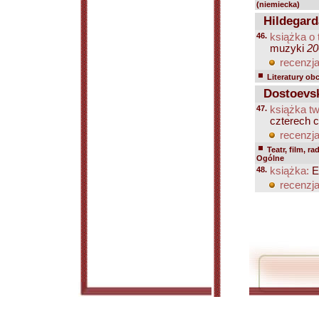
(niemiecka)
Hildegarda
46.
książka o 
muzyki
20
recenzja
Literatury ob
Dostoevski
47.
książka tw
czterech c
recenzja
Teatr, film, ra
Ogólne
48.
książka:
E
recenzja