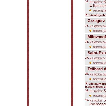
34.
książka:
K
w literatu
recenzja
Literatury ob
Grzegorz z
35.
książka tw
recenzja
Milovanoff
36.
książka tw
recenzja
Saint-Exu
37.
książka o 
recenzja
Teilhard d
38.
książka tw
recenzja
Literatury ob
(książki, Biblia 
39.
książka:
S
recenzja
40.
książka:
Sz
Pochodzeni