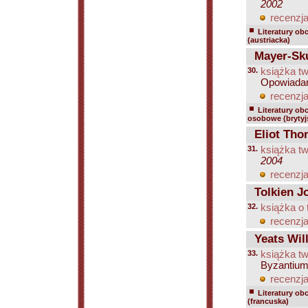
2002
recenzja
Literatury ob
(austriacka)
Mayer-Sk
30.
książka tw
Opowiadan
recenzja
Literatury ob
osobowe (brytyjs
Eliot Tho
31.
książka tw
2004
recenzja
Tolkien J
32.
książka o 
recenzja
Yeats Will
33.
książka tw
Byzantium
recenzja
Literatury ob
(francuska)