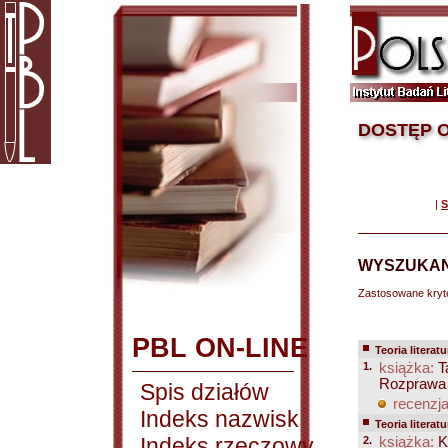
DOSTĘP O
|
S
WYSZUKAN
Zastosowane kryt
PBL ON-LINE
Teoria literatu
1.
książka:
Ta
Rozprawa 
Spis działów
recenzja
Indeks nazwisk
Teoria literatu
Indeks rzeczowy
2.
książka:
K