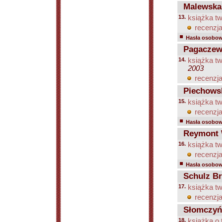
Malewska
13.
książka tw
recenzja
Hasła osobowe
Pagaczews
14.
książka tw
2003
recenzja
Piechowsk
15.
książka tw
recenzja
Hasła osobowe
Reymont W
16.
książka tw
recenzja
Hasła osobowe
Schulz B
17.
książka tw
recenzja
Słomczyńsk
18.
książka o 