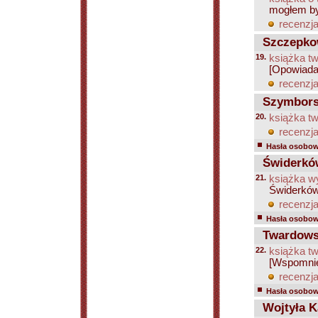
mogłem by
recenzja
Szczepko
19.
książka tw
[Opowiada
recenzja
Szymborsk
20.
książka tw
recenzja
Hasła osobowe
Świderkó
21.
książka w
Świderków
recenzja
Hasła osobowe
Twardowski
22.
książka tw
[Wspomni
recenzja
Hasła osobowe
Wojtyła Ka