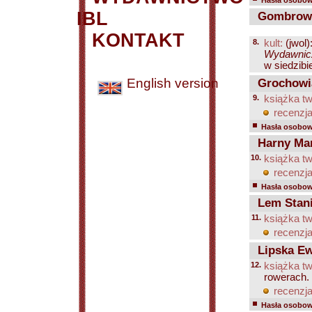
Hasła osobowe
IBL
Gombrowi
KONTAKT
8.
kult:
(jwol)
Wydawnicz
w siedzibi
English version
Grochowia
9.
książka tw
recenzja
Hasła osobowe
Harny Ma
10.
książka tw
recenzja
Hasła osobowe
Lem Stani
11.
książka tw
recenzja
Lipska E
12.
książka tw
rowerach.
recenzja
Hasła osobowe