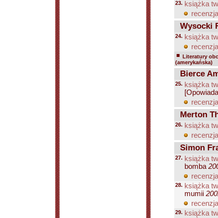
23.
książka tw
recenzja
Wysocki 
24.
książka tw
recenzja
Literatury ob
(amerykańska)
Bierce Am
25.
książka tw
[Opowiada
recenzja
Merton T
26.
książka tw
recenzja
Simon Fr
27.
książka tw
bomba
20
recenzja
28.
książka tw
mumii
200
recenzja
29.
książka tw