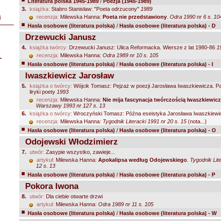
Literatura polska 1945-1989
/
Poezja (1945-1989)
3.
książka:
Stabro Stanisław: "Poeta odrzucony"
1989
recenzja:
Milewska Hanna:
Poeta nie przedstawiony
.
Odra 1990 nr 6 s. 10
i
Hasła osobowe (literatura polska)
/
Hasła osobowe (literatura polska) - D
Drzewucki Janusz
4.
książka twórcy:
Drzewucki Janusz: Ulica Reformacka. Wiersze z lat 1980-86
1
L
recenzja:
Milewska Hanna:
Odra 1989 nr 10 s. 105
Hasła osobowe (literatura polska)
/
Hasła osobowe (literatura polska) - I
Iwaszkiewicz Jarosław
5.
książka o twórcy:
Wójcik Tomasz: Pejzaż w poezji Jarosława Iwaszkiewicza. P
liryki poety
1993
recenzja:
Milewska Hanna:
Nie mija fascynacja twórczością Iwaszkiewic
Warszawy 1993 nr 127 s. 13
6.
książka o twórcy:
Wroczyński Tomasz: Późna eseistyka Jarosława Iwaszkiew
recenzja:
Milewska Hanna:
Tygodnik Literacki 1991 nr 20 s. 15
(nota...)
Hasła osobowe (literatura polska)
/
Hasła osobowe (literatura polska) - O
Odojewski Włodzimierz
7.
utwór:
Zasypie wszystko, zawieje...
artykuł:
Milewska Hanna:
Apokalipsa według Odojewskiego
.
Tygodnik Lit
12 s. 13
Hasła osobowe (literatura polska)
/
Hasła osobowe (literatura polska) - P
Pokora Iwona
8.
utwór:
Dla ciebie otwarte drzwi
artykuł:
Milewska Hanna:
Odra 1989 nr 11 s. 105
Hasła osobowe (literatura polska)
/
Hasła osobowe (literatura polska) - W