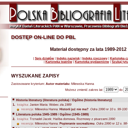
DOSTĘP ON-LINE DO PBL
Materiał dostępny za lata 1989-2012
|
Spis działów
|
Indeks nazwisk
|
Indeks rzeczowy
|
Kartoteka 
|
Kartoteka teatrów
|
Kartoteka wydawnictw
|
Szukaj tyt
WYSZUKANE ZAPISY
Zastosowane kryterium:
Autor materiału:
Milewska Hanna
Możesz zmienić zakres lat:
do
Historia literatury (literatura polska)
/
Ogólne (historia literatury)
1.
książka:
Janion Maria: Wobec zła
1989
recenzja:
Milewska Hanna:
Historii już nie ma?
.
Odra 1990 nr 10 s. 99-100
Literatura polska 1945-1989
/
Ogólne (1945-1989)
2.
książka:
Trznadel Jacek: Hańba domowa. Rozmowy z pisarzami
1990
recenzja:
Milewska Hanna:
Popieranie socrealizmu
.
Odra 1990 nr 12 s. 98