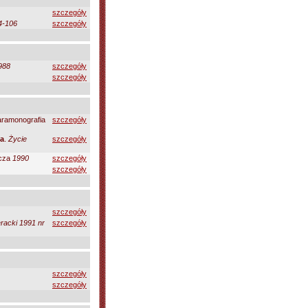
szczegóły
4-106
szczegóły
988
szczegóły
szczegóły
aramonografia
szczegóły
za
.
Życie
szczegóły
icza
1990
szczegóły
szczegóły
szczegóły
eracki 1991 nr
szczegóły
szczegóły
szczegóły