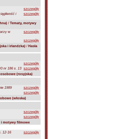
szczegóły
iągliwość i
szczegóły
hna)
/
Tematy, motywy
zarzy w
szczegóły
szczegóły
ska i irlandzka)
/
Hasła
szczegóły
 nr 186 s. 13
szczegóły
 osobowe (rosyjska)
mie
1989
szczegóły
szczegóły
sobowe (włoska)
szczegóły
szczegóły
 i motywy filmowe
s. 12-16
szczegóły