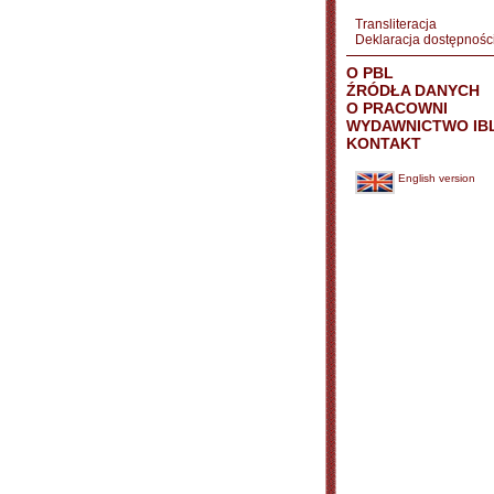
Transliteracja
Deklaracja dostępnośc
O PBL
ŹRÓDŁA DANYCH
O PRACOWNI
WYDAWNICTWO IB
KONTAKT
English version