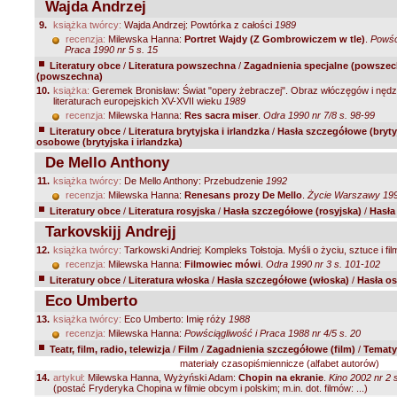
Wajda Andrzej
9.
książka twórcy:
Wajda Andrzej: Powtórka z całości
1989
recenzja:
Milewska Hanna:
Portret Wajdy (Z Gombrowiczem w tle)
.
Powśc
Praca 1990 nr 5 s. 15
Literatury obce
/
Literatura powszechna
/
Zagadnienia specjalne (powszec
(powszechna)
10.
książka:
Geremek Bronisław: Świat "opery żebraczej". Obraz włóczęgów i nęd
literaturach europejskich XV-XVII wieku
1989
recenzja:
Milewska Hanna:
Res sacra miser
.
Odra 1990 nr 7/8 s. 98-99
Literatury obce
/
Literatura brytyjska i irlandzka
/
Hasła szczegółowe (brytyj
osobowe (brytyjska i irlandzka)
De Mello Anthony
11.
książka twórcy:
De Mello Anthony: Przebudzenie
1992
recenzja:
Milewska Hanna:
Renesans prozy De Mello
.
Życie Warszawy 1993
Literatury obce
/
Literatura rosyjska
/
Hasła szczegółowe (rosyjska)
/
Hasła
Tarkovskijj Andrejj
12.
książka twórcy:
Tarkowski Andriej: Kompleks Tołstoja. Myśli o życiu, sztuce i fil
recenzja:
Milewska Hanna:
Filmowiec mówi
.
Odra 1990 nr 3 s. 101-102
Literatury obce
/
Literatura włoska
/
Hasła szczegółowe (włoska)
/
Hasła o
Eco Umberto
13.
książka twórcy:
Eco Umberto: Imię róży
1988
recenzja:
Milewska Hanna:
Powściągliwość i Praca 1988 nr 4/5 s. 20
Teatr, film, radio, telewizja
/
Film
/
Zagadnienia szczegółowe (film)
/
Tematy
materiały czasopiśmiennicze (alfabet autorów)
14.
artykuł:
Milewska Hanna, Wyżyński Adam:
Chopin na ekranie
.
Kino 2002 nr 2 
(postać Fryderyka Chopina w filmie obcym i polskim; m.in. dot. filmów: ...)