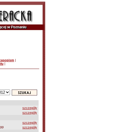
czasopism
|
ułu
|
szczegóły
szczegóły
szczegóły
-99
szczegóły