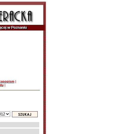
czasopism
|
ułu
|