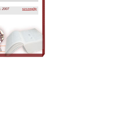
e
.
2007
szczegóły