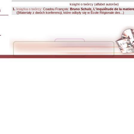
książki o twórcy (alfabet autorów)
1.
książka o twórcy:
Coadou François:
Bruno Schulz. L'inquiétude de la matier
i
([Materiały z dwóch konferencji, które odbyły się w École Régionale des...)
L