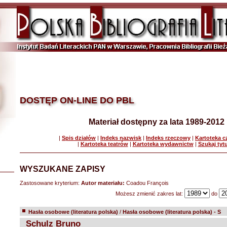
DOSTĘP ON-LINE DO PBL
Materiał dostępny za lata 1989-2012
|
Spis działów
|
Indeks nazwisk
|
Indeks rzeczowy
|
Kartoteka 
|
Kartoteka teatrów
|
Kartoteka wydawnictw
|
Szukaj tyt
WYSZUKANE ZAPISY
Zastosowane kryterium:
Autor materiału:
Coadou François
Możesz zmienić zakres lat:
do
Hasła osobowe (literatura polska)
/
Hasła osobowe (literatura polska) - S
Schulz Bruno