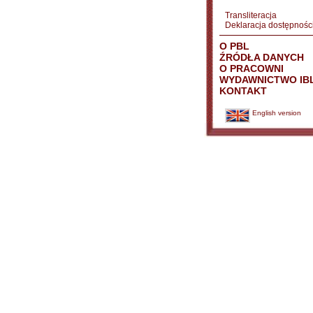
Transliteracja
Deklaracja dostępnośc
O PBL
ŹRÓDŁA DANYCH
O PRACOWNI
WYDAWNICTWO IB
KONTAKT
English version