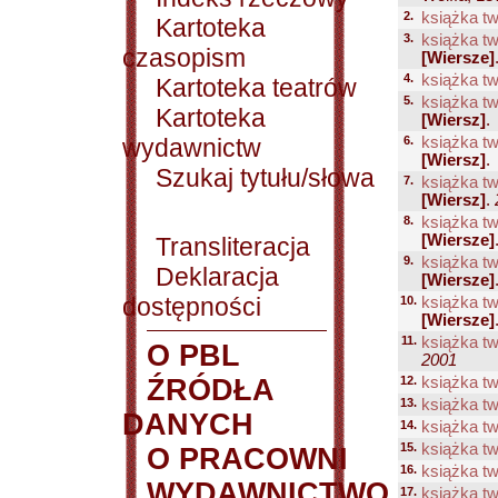
2.
książka tw
Kartoteka
3.
książka tw
czasopism
[Wiersze]
4.
książka tw
Kartoteka teatrów
5.
książka tw
Kartoteka
[Wiersz]
.
wydawnictw
6.
książka tw
[Wiersz]
.
Szukaj tytułu/słowa
7.
książka tw
[Wiersz]
.
8.
książka tw
[Wiersze]
Transliteracja
9.
książka tw
Deklaracja
[Wiersze]
dostępności
10.
książka tw
[Wiersze]
11.
książka tw
O PBL
2001
ŹRÓDŁA
12.
książka tw
13.
książka tw
DANYCH
14.
książka tw
15.
książka tw
O PRACOWNI
16.
książka tw
WYDAWNICTWO
17.
książka tw