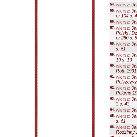
54.
wiersz:
Ja
55.
wiersz:
Ja
nr 104 s. 4
56.
wiersz:
Ja
57.
wiersz:
Ja
Polski i D
nr 280 s. 5
58.
wiersz:
Ja
s. 61
59.
wiersz:
Ja
19 s. 13
60.
wiersz:
Ja
Rota 1991 
61.
wiersz:
Ja
Polszczyzn
62.
wiersz:
Ja
Polarna 19
63.
wiersz:
Ja
3 s. 43
64.
wiersz:
Ja
65.
wiersz:
Ja
s. 61
66.
wiersz:
Ja
Rodzinny Z