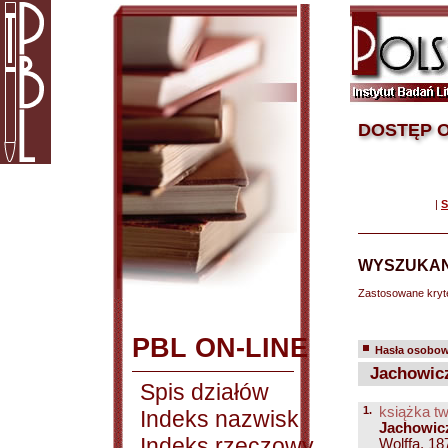
DOSTĘP O
|
S
WYSZUKAN
Zastosowane kryt
PBL ON-LINE
Hasła osobowe
Jachowicz
Spis działów
1.
książka tw
Indeks nazwisk
Jachowic
Indeks rzeczowy
Wolffa, 187