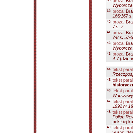
38.
proza:
Bra
Wyborcza 
39.
proza:
Bra
166/167 s.
40.
proza:
Bra
7 s. 7
41.
proza:
Bra
7/8 s. 57-
42.
proza:
Bra
Wyborcza 
43.
proza:
Bra
4-7
(dzienni
44.
tekst paral
Rzeczpospo
45.
tekst paral
historyc
46.
tekst paral
Warszawy 
47.
tekst paral
1992 nr 18
48.
tekst paral
Polish Rev
polskiej ku
49.
tekst paral
w ank. "Ma