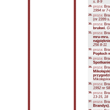
s. 8-9
28.
proza:
Bra
1994 nr 7-
29.
proza:
Bra
(nr 2399 s.
30.
proza:
Bra
brukwi
.
G
31.
proza:
Bra
mru-mru. 
najpiękni
256 8-11
32.
proza:
Bra
Popłoch w
33.
proza:
Bra
Spotkani
34.
proza:
Bra
Mikołajski
przygodzi
Mikołajskie
35.
proza:
Bra
1992 nr 58
36.
proza:
Bra
13-15, 18
37.
proza:
Bra
Brandys)