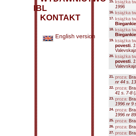
15.
książka tw
IBL
1996
16.
książka tw
KONTAKT
17.
książka tw
Biegankie
18.
książka tw
Biegankie
English version
19.
książka tw
povesti
.
1
Valevskaja
20.
książka tw
povesti
.
1
Valevskaja.
21.
proza:
Bra
nr 44 s. 13
22.
proza:
Bra
41 s. 7-8
(z
23.
proza:
Bra
1996 nr 9 
24.
proza:
Bra
1996 nr 89
25.
proza:
Bra
26.
proza:
Bra
27.
proza:
Bra