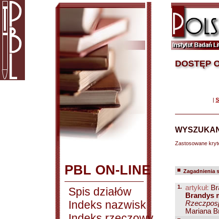
DOSTĘP O
|
S
WYSZUKAN
Zastosowane kryt
PBL ON-LINE
Zagadnienia 
1.
artykuł:
Br
Spis działów
Brandys m
Indeks nazwisk
Rzeczpospo
Mariana Br
Indeks rzeczowy