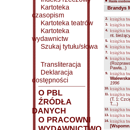
Hasła osobowe
Kartoteka
Brandys M
czasopism
2.
książka tw
Kartoteka teatrów
3.
książka tw
Kartoteka
4.
książka tw
nt. bieżąc
wydawnictw
5.
książka tw
Szukaj tytułu/słowa
6.
książka tw
7.
książka tw
8.
książka tw
Transliteracja
(Rozprawa 
Pawła...)
Deklaracja
9.
książka tw
Walewska,
dostępności
1996
10.
książka tw
O PBL
11.
książka tw
(T. 1: Czci
ŹRÓDŁA
T....)
DANYCH
12.
książka tw
13.
książka tw
O PRACOWNI
14.
książka tw
[Wspomn.
WYDAWNICTWO