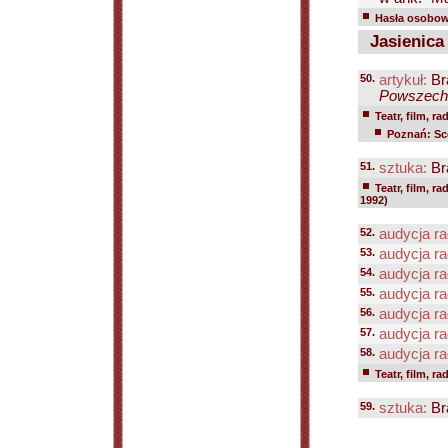
Hasła osobowe
Jasienica
50.
artykuł:
Br
Powszechn
Teatr, film, ra
Poznań: Sc
51.
sztuka:
Br
Teatr, film, ra
1992)
52.
audycja ra
53.
audycja ra
54.
audycja ra
55.
audycja ra
56.
audycja ra
57.
audycja ra
58.
audycja ra
Teatr, film, ra
59.
sztuka:
Br