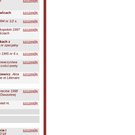
e
szczegóły
nańcach
szczegóły
94 nr 1/2 s.
szczegóły
kopolski 1997
szczegóły
ościach
ykach z
szczegóły
 nr specjalny
 1995 nr 6 s.
szczegóły
Towarzystwa
szczegóły
czości poety
kiewicz
.
Akta
szczegóły
 et Litteraire
yteckie 1998
szczegóły
 Dwusetnej
iad nt.
szczegóły
ia i
szczegóły
17/18