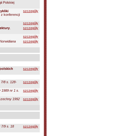
i Polskiej
ykliki
szczegóły
y z konferencji
szczegóły
ektury
.
szczegóły
szczegóły
 Norwidiana
szczegóły
 polskich
szczegóły
 7/8 s. 128-
szczegóły
1989 nr 1 s.
szczegóły
szechny 1992
szczegóły
 7/9 s. 18
szczegóły