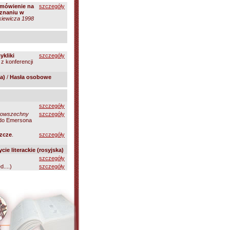
zemówienie na
szczegóły
oznaniu w
kiewicza 1998
ykliki
szczegóły
y z konferencji
a)
/
Hasła osobowe
szczegóły
Powszechny
szczegóły
ldo Emersona
szcze
.
szczegóły
ycie literackie (rosyjska)
szczegóły
d....)
szczegóły