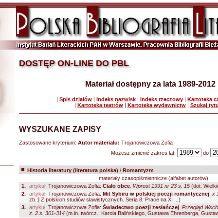
DOSTĘP ON-LINE DO PBL
Materiał dostępny za lata 1989-2012
|
Spis działów
|
Indeks nazwisk
|
Indeks rzeczowy
|
Kartoteka 
|
Kartoteka teatrów
|
Kartoteka wydawnictw
|
Szukaj tyt
WYSZUKANE ZAPISY
Zastosowane kryterium:
Autor materiału:
Trojanowiczowa Zofia
Możesz zmienić zakres lat:
do
Historia literatury (literatura polska)
/
Romantyzm
materiały czasopiśmiennicze (alfabet autorów)
1.
artykuł:
Trojanowiczowa Zofia:
Ciało obce
.
Wprost 1991 nr 23 s. 15
(dot. Wielkie
2.
artykuł:
Trojanowiczowa Zofia:
Mit Sybiru w polskiej poezji romantycznej
.
x 
zb.:] Z polskich studiów slawistycznych. Seria 8: Prace na XI ...)
3.
artykuł:
Trojanowiczowa Zofia:
Świadectwo poezji zesłańczej
.
Przegląd Wscho
z. 2 s. 301-314
(m.in. twórcz.: Karola Balińskiego, Gustawa Ehrenberga, Gustawa