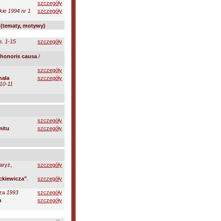
szczegóły
kie 1994 nr 1
szczegóły
a (tematy, motywy)
s. 1-15
szczegóły
 honoris causa
/
szczegóły
hała
szczegóły
 10-11
szczegóły
mitu
szczegóły
aryż,
szczegóły
ckiewicza"
.
szczegóły
cza
1993
szczegóły
h
szczegóły