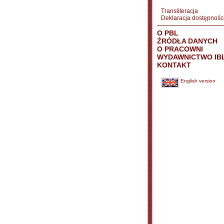
Transliteracja
Deklaracja dostępnośc
O PBL
ŹRÓDŁA DANYCH
O PRACOWNI
WYDAWNICTWO IB
KONTAKT
English version