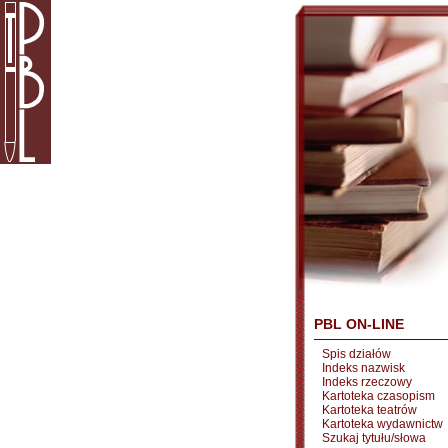
PBL ON-LINE
Spis działów
Indeks nazwisk
Indeks rzeczowy
Kartoteka czasopism
Kartoteka teatrów
Kartoteka wydawnictw
Szukaj tytułu/słowa