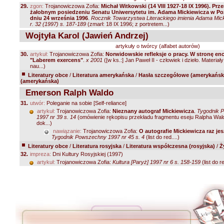
29.
zgon:
Trojanowiczowa Zofia:
Michał Witkowski (14 VIII 1927-18 IX 1996). Pr
żałobnym posiedzeniu Senatu Uniwersytetu im. Adama Mickiewicza w P
dniu 24 września 1996
.
Rocznik Towarzystwa Literackiego imienia Adama Mic
r. 32 (1997) s. 187-189
(zmarł: 18 IX 1996; z portretem...)
Wojtyła Karol (Jawień Andrzej)
artykuły o twórcy (alfabet autorów)
30.
artykuł:
Trojanowiczowa Zofia:
Norwidowskie refleksje o pracy. W stronę enc
"Laberem exercens"
.
x 2001
([w ks.:] Jan Paweł II - człowiek i dzieło. Materiał
nau...)
Literatury obce
/
Literatura amerykańska
/
Hasła szczegółowe (amerykańsk
(amerykańska)
Emerson Ralph Waldo
31.
utwór:
Poleganie na sobie [Self-reliance]
artykuł:
Trojanowiczowa Zofia:
Nieznany autograf Mickiewicza
.
Tygodnik 
1997 nr 39 s. 14
(omówienie rękopisu przekładu fragmentu eseju Ralpha Wa
dok...)
nawiązanie:
Trojanowiczowa Zofia:
O autografie Mickiewicza raz je
Tygodnik Powszechny 1997 nr 45 s. 4
(list do red....)
Literatury obce
/
Literatura rosyjska
/
Literatura współczesna (rosyjska)
/
Ż
32.
impreza:
Dni Kultury Rosyjskiej (1997)
artykuł:
Trojanowiczowa Zofia:
Kultura [Paryż] 1997 nr 6 s. 158-159
(list do re