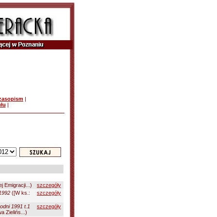
czasopism
|
ułu
|
j Emigracji...)
szczegóły
1992
([W ks.:
szczegóły
dni 1991 t.1
szczegóły
 Zielińs...)