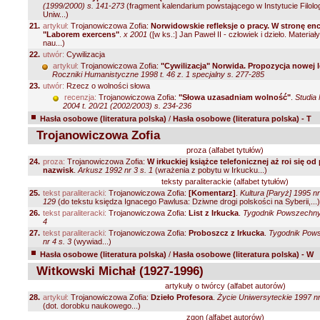
(1999/2000) s. 141-273
(fragment kalendarium powstającego w Instytucie Filologi
Uniw...)
21.
artykuł:
Trojanowiczowa Zofia:
Norwidowskie refleksje o pracy. W stronę enc
"Laborem exercens"
.
x 2001
([w ks.:] Jan Paweł II - człowiek i dzieło. Materiał
nau...)
22.
utwór:
Cywilizacja
artykuł:
Trojanowiczowa Zofia:
"Cywilizacja" Norwida. Propozycja nowej l
Roczniki Humanistyczne 1998 t. 46 z. 1 specjalny s. 277-285
23.
utwór:
Rzecz o wolności słowa
recenzja:
Trojanowiczowa Zofia:
"Słowa uzasadniam wolność"
.
Studia
2004 t. 20/21 (2002/2003) s. 234-236
Hasła osobowe (literatura polska)
/
Hasła osobowe (literatura polska) - T
Trojanowiczowa Zofia
proza (alfabet tytułów)
24.
proza:
Trojanowiczowa Zofia:
W irkuckiej książce telefonicznej aż roi się od
nazwisk
.
Arkusz 1992 nr 3 s. 1
(wrażenia z pobytu w Irkucku...)
teksty paraliterackie (alfabet tytułów)
25.
tekst paraliteracki:
Trojanowiczowa Zofia:
[Komentarz]
.
Kultura [Paryż] 1995 nr
129
(do tekstu księdza Ignacego Pawlusa: Dziwne drogi polskości na Syberii,...)
26.
tekst paraliteracki:
Trojanowiczowa Zofia:
List z Irkucka
.
Tygodnik Powszechny 
4
27.
tekst paraliteracki:
Trojanowiczowa Zofia:
Proboszcz z Irkucka
.
Tygodnik Pow
nr 4 s. 3
(wywiad...)
Hasła osobowe (literatura polska)
/
Hasła osobowe (literatura polska) - W
Witkowski Michał (1927-1996)
artykuły o twórcy (alfabet autorów)
28.
artykuł:
Trojanowiczowa Zofia:
Dzieło Profesora
.
Życie Uniwersyteckie 1997 nr
(dot. dorobku naukowego...)
zgon (alfabet autorów)