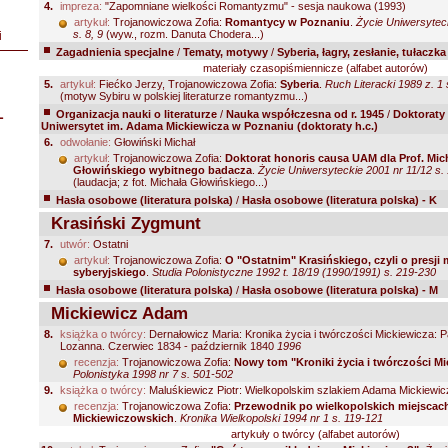
4.
impreza:
"Zapomniane wielkości Romantyzmu" - sesja naukowa (1993)
artykuł:
Trojanowiczowa Zofia:
Romantycy w Poznaniu
.
Życie Uniwersytec
s. 8, 9
(wyw., rozm. Danuta Chodera...)
i
Zagadnienia specjalne
/
Tematy, motywy
/
Syberia, łagry, zesłanie, tułaczk
materiały czasopiśmiennicze (alfabet autorów)
5.
artykuł:
Fiećko Jerzy, Trojanowiczowa Zofia:
Syberia
.
Ruch Literacki 1989 z. 1 
(motyw Sybiru w polskiej literaturze romantyzmu...)
L
Organizacja nauki o literaturze
/
Nauka współczesna od r. 1945
/
Doktoraty
Uniwersytet im. Adama Mickiewicza w Poznaniu (doktoraty h.c.)
6.
odwołanie:
Głowiński Michał
artykuł:
Trojanowiczowa Zofia:
Doktorat honoris causa UAM dla Prof. Mic
Głowińskiego wybitnego badacza
.
Życie Uniwersyteckie 2001 nr 11/12 s.
(laudacja; z fot. Michała Głowińskiego...)
Hasła osobowe (literatura polska)
/
Hasła osobowe (literatura polska) - K
Krasiński Zygmunt
7.
utwór:
Ostatni
artykuł:
Trojanowiczowa Zofia:
O "Ostatnim" Krasińskiego, czyli o presji 
syberyjskiego
.
Studia Polonistyczne 1992 t. 18/19 (1990/1991) s. 219-230
Hasła osobowe (literatura polska)
/
Hasła osobowe (literatura polska) - M
Mickiewicz Adam
8.
książka o twórcy:
Dernałowicz Maria: Kronika życia i twórczości Mickiewicza: P
Lozanna. Czerwiec 1834 - październik 1840
1996
recenzja:
Trojanowiczowa Zofia:
Nowy tom "Kroniki życia i twórczości Mi
Polonistyka 1998 nr 7 s. 501-502
9.
książka o twórcy:
Maluśkiewicz Piotr: Wielkopolskim szlakiem Adama Mickiewi
recenzja:
Trojanowiczowa Zofia:
Przewodnik po wielkopolskich miejscac
Mickiewiczowskich
.
Kronika Wielkopolski 1994 nr 1 s. 119-121
artykuły o twórcy (alfabet autorów)