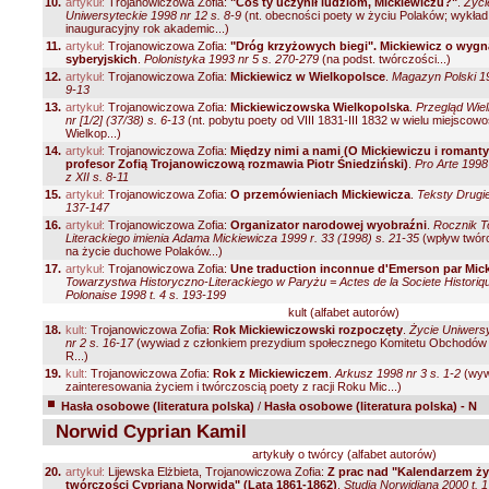
10.
artykuł:
Trojanowiczowa Zofia:
"Coś ty uczynił ludziom, Mickiewiczu?"
.
Życi
Uniwersyteckie 1998 nr 12 s. 8-9
(nt. obecności poety w życiu Polaków; wykład
inauguracyjny rok akademic...)
11.
artykuł:
Trojanowiczowa Zofia:
"Dróg krzyżowych biegi". Mickiewicz o wyg
syberyjskich
.
Polonistyka 1993 nr 5 s. 270-279
(na podst. twórczości...)
12.
artykuł:
Trojanowiczowa Zofia:
Mickiewicz w Wielkopolsce
.
Magazyn Polski 19
9-13
13.
artykuł:
Trojanowiczowa Zofia:
Mickiewiczowska Wielkopolska
.
Przegląd Wiel
nr [1/2] (37/38) s. 6-13
(nt. pobytu poety od VIII 1831-III 1832 w wielu miejscow
Wielkop...)
14.
artykuł:
Trojanowiczowa Zofia:
Między nimi a nami (O Mickiewiczu i romant
profesor Zofią Trojanowiczową rozmawia Piotr Śniedziński)
.
Pro Arte 1998
z XII s. 8-11
15.
artykuł:
Trojanowiczowa Zofia:
O przemówieniach Mickiewicza
.
Teksty Drugie
137-147
16.
artykuł:
Trojanowiczowa Zofia:
Organizator narodowej wyobraźni
.
Rocznik 
Literackiego imienia Adama Mickiewicza 1999 r. 33 (1998) s. 21-35
(wpływ twór
na życie duchowe Polaków...)
17.
artykuł:
Trojanowiczowa Zofia:
Une traduction inconnue d'Emerson par Mic
Towarzystwa Historyczno-Literackiego w Paryżu = Actes de la Societe Historique
Polonaise 1998 t. 4 s. 193-199
kult (alfabet autorów)
18.
kult:
Trojanowiczowa Zofia:
Rok Mickiewiczowski rozpoczęty
.
Życie Uniwers
nr 2 s. 16-17
(wywiad z członkiem prezydium społecznego Komitetu Obchodów
R...)
19.
kult:
Trojanowiczowa Zofia:
Rok z Mickiewiczem
.
Arkusz 1998 nr 3 s. 1-2
(wyw
zainteresowania życiem i twórczoscią poety z racji Roku Mic...)
Hasła osobowe (literatura polska)
/
Hasła osobowe (literatura polska) - N
Norwid Cyprian Kamil
artykuły o twórcy (alfabet autorów)
20.
artykuł:
Lijewska Elżbieta, Trojanowiczowa Zofia:
Z prac nad "Kalendarzem życ
twórczości Cypriana Norwida" (Lata 1861-1862)
.
Studia Norwidiana 2000 t. 