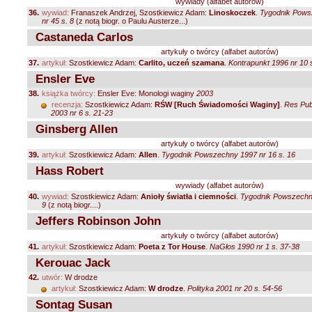
wywiady (alfabet autorów)
36.
wywiad:
Franaszek Andrzej, Szostkiewicz Adam:
Linoskoczek
.
Tygodnik Pows
nr 45 s. 8
(z notą biogr. o Paulu Austerze...)
Castaneda Carlos
artykuły o twórcy (alfabet autorów)
37.
artykuł:
Szostkiewicz Adam:
Carlito, uczeń szamana
.
Kontrapunkt 1996 nr 10 s
Ensler Eve
38.
książka twórcy:
Ensler Eve: Monologi waginy
2003
recenzja:
Szostkiewicz Adam:
RŚW [Ruch Świadomości Waginy]
.
Res Pub
2003 nr 6 s. 21-23
Ginsberg Allen
artykuły o twórcy (alfabet autorów)
39.
artykuł:
Szostkiewicz Adam:
Allen
.
Tygodnik Powszechny 1997 nr 16 s. 16
Hass Robert
wywiady (alfabet autorów)
40.
wywiad:
Szostkiewicz Adam:
Anioły światła i ciemności
.
Tygodnik Powszechny
9
(z notą biogr....)
Jeffers Robinson John
artykuły o twórcy (alfabet autorów)
41.
artykuł:
Szostkiewicz Adam:
Poeta z Tor House
.
NaGłos 1990 nr 1 s. 37-38
Kerouac Jack
42.
utwór:
W drodze
artykuł:
Szostkiewicz Adam:
W drodze
.
Polityka 2001 nr 20 s. 54-56
Sontag Susan