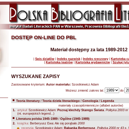
DOSTĘP ON-LINE DO PBL
Materiał dostępny za lata 1989-2012
|
Spis działów
|
Indeks nazwisk
|
Indeks rzeczowy
|
Kartoteka 
|
Kartoteka teatrów
|
Kartoteka wydawnictw
|
Szukaj tyt
WYSZUKANE ZAPISY
Zastosowane kryterium:
Autor materiału:
Szostkiewicz Adam
Możesz zmienić zakres lat:
do
Teoria literatury
/
Teoria dzieła literackiego
/
Genologia
/
Legenda
materiały czasopiśmiennicze (alfabet autorów)
1.
artykuł:
Szostkiewicz Adam:
Poznaj klechdy Starego Świata
.
Polityka 2003 nr
(nt. europejskich legend...)
Literatura polska 1945-1989
/
Ogólne (1945-1989)
2.
książka:
Berberyusz Ewa: Ale się porąbało
2000
recenzja:
Szostkiewicz Adam:
Rąbanka Berberyusz
.
Polityka 2000 nr 43 s. 