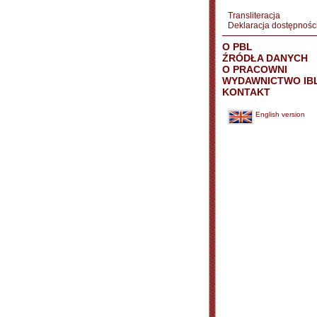
Transliteracja
Deklaracja dostępnośc
O PBL
ŹRÓDŁA DANYCH
O PRACOWNI
WYDAWNICTWO IB
KONTAKT
English version