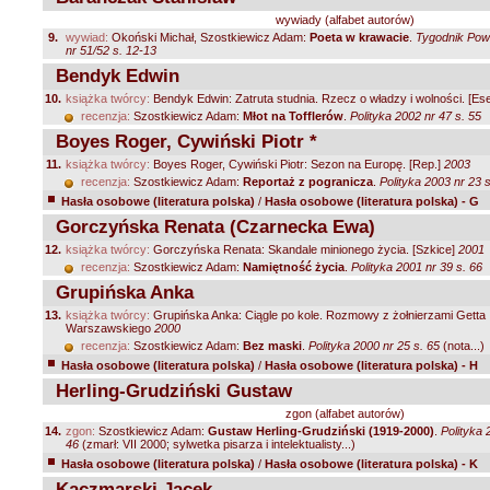
wywiady (alfabet autorów)
9.
wywiad:
Okoński Michał, Szostkiewicz Adam:
Poeta w krawacie
.
Tygodnik Po
nr 51/52 s. 12-13
Bendyk Edwin
10.
książka twórcy:
Bendyk Edwin: Zatruta studnia. Rzecz o władzy i wolności. [Es
recenzja:
Szostkiewicz Adam:
Młot na Tofflerów
.
Polityka 2002 nr 47 s. 55
Boyes Roger, Cywiński Piotr *
11.
książka twórcy:
Boyes Roger, Cywiński Piotr: Sezon na Europę. [Rep.]
2003
recenzja:
Szostkiewicz Adam:
Reportaż z pogranicza
.
Polityka 2003 nr 23 s
Hasła osobowe (literatura polska)
/
Hasła osobowe (literatura polska) - G
Gorczyńska Renata (Czarnecka Ewa)
12.
książka twórcy:
Gorczyńska Renata: Skandale minionego życia. [Szkice]
2001
recenzja:
Szostkiewicz Adam:
Namiętność życia
.
Polityka 2001 nr 39 s. 66
Grupińska Anka
13.
książka twórcy:
Grupińska Anka: Ciągle po kole. Rozmowy z żołnierzami Getta
Warszawskiego
2000
recenzja:
Szostkiewicz Adam:
Bez maski
.
Polityka 2000 nr 25 s. 65
(nota...)
Hasła osobowe (literatura polska)
/
Hasła osobowe (literatura polska) - H
Herling-Grudziński Gustaw
zgon (alfabet autorów)
14.
zgon:
Szostkiewicz Adam:
Gustaw Herling-Grudziński (1919-2000)
.
Polityka 
46
(zmarł: VII 2000; sylwetka pisarza i intelektualisty...)
Hasła osobowe (literatura polska)
/
Hasła osobowe (literatura polska) - K
Kaczmarski Jacek