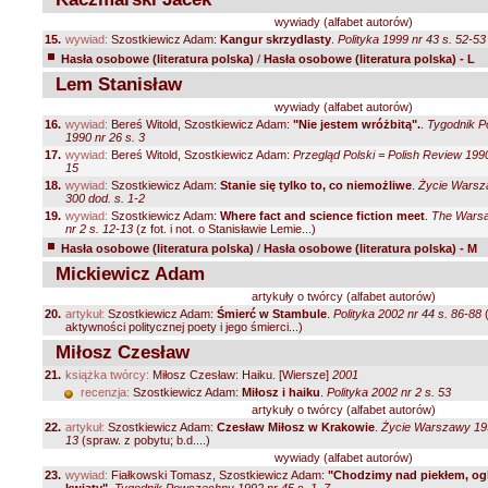
wywiady (alfabet autorów)
15.
wywiad:
Szostkiewicz Adam:
Kangur skrzydlasty
.
Polityka 1999 nr 43 s. 52-53
Hasła osobowe (literatura polska)
/
Hasła osobowe (literatura polska) - L
Lem Stanisław
wywiady (alfabet autorów)
16.
wywiad:
Bereś Witold, Szostkiewicz Adam:
"Nie jestem wróżbitą".
.
Tygodnik 
1990 nr 26 s. 3
17.
wywiad:
Bereś Witold, Szostkiewicz Adam:
Przegląd Polski = Polish Review 1990 
15
18.
wywiad:
Szostkiewicz Adam:
Stanie się tylko to, co niemożliwe
.
Życie Warsz
300 dod. s. 1-2
19.
wywiad:
Szostkiewicz Adam:
Where fact and science fiction meet
.
The Warsa
nr 2 s. 12-13
(z fot. i not. o Stanisławie Lemie...)
Hasła osobowe (literatura polska)
/
Hasła osobowe (literatura polska) - M
Mickiewicz Adam
artykuły o twórcy (alfabet autorów)
20.
artykuł:
Szostkiewicz Adam:
Śmierć w Stambule
.
Polityka 2002 nr 44 s. 86-88
(
aktywności politycznej poety i jego śmierci...)
Miłosz Czesław
21.
książka twórcy:
Miłosz Czesław: Haiku. [Wiersze]
2001
recenzja:
Szostkiewicz Adam:
Miłosz i haiku
.
Polityka 2002 nr 2 s. 53
artykuły o twórcy (alfabet autorów)
22.
artykuł:
Szostkiewicz Adam:
Czesław Miłosz w Krakowie
.
Życie Warszawy 199
13
(spraw. z pobytu; b.d....)
wywiady (alfabet autorów)
23.
wywiad:
Fiałkowski Tomasz, Szostkiewicz Adam:
"Chodzimy nad piekłem, og