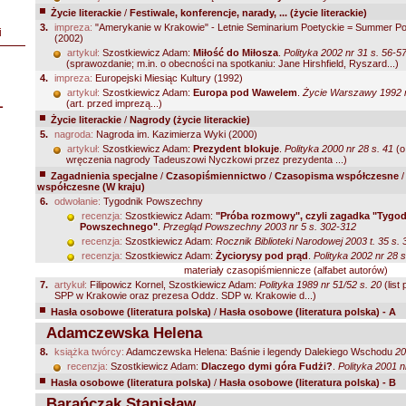
Życie literackie
/
Festiwale, konferencje, narady, ... (życie literackie)
3.
impreza:
"Amerykanie w Krakowie" - Letnie Seminarium Poetyckie = Summer Po
i
(2002)
artykuł:
Szostkiewicz Adam:
Miłość do Miłosza
.
Polityka 2002 nr 31 s. 56-5
(sprawozdanie; m.in. o obecności na spotkaniu: Jane Hirshfield, Ryszard...)
4.
impreza:
Europejski Miesiąc Kultury (1992)
artykuł:
Szostkiewicz Adam:
Europa pod Wawelem
.
Życie Warszawy 1992 n
L
(art. przed imprezą...)
Życie literackie
/
Nagrody (życie literackie)
5.
nagroda:
Nagroda im. Kazimierza Wyki (2000)
artykuł:
Szostkiewicz Adam:
Prezydent blokuje
.
Polityka 2000 nr 28 s. 41
(o
wręczenia nagrody Tadeuszowi Nyczkowi przez prezydenta ...)
Zagadnienia specjalne
/
Czasopiśmiennictwo
/
Czasopisma współczesne
współczesne (W kraju)
6.
odwołanie:
Tygodnik Powszechny
recenzja:
Szostkiewicz Adam:
"Próba rozmowy", czyli zagadka "Tygo
Powszechnego"
.
Przegląd Powszechny 2003 nr 5 s. 302-312
recenzja:
Szostkiewicz Adam:
Rocznik Biblioteki Narodowej 2003 t. 35 s.
recenzja:
Szostkiewicz Adam:
Życiorysy pod prąd
.
Polityka 2002 nr 28 s
materiały czasopiśmiennicze (alfabet autorów)
7.
artykuł:
Filipowicz Kornel, Szostkiewicz Adam:
Polityka 1989 nr 51/52 s. 20
(list
SPP w Krakowie oraz prezesa Oddz. SDP w. Krakowie d...)
Hasła osobowe (literatura polska)
/
Hasła osobowe (literatura polska) - A
Adamczewska Helena
8.
książka twórcy:
Adamczewska Helena: Baśnie i legendy Dalekiego Wschodu
20
recenzja:
Szostkiewicz Adam:
Dlaczego dymi góra Fudżi?
.
Polityka 2001 n
Hasła osobowe (literatura polska)
/
Hasła osobowe (literatura polska) - B
Barańczak Stanisław