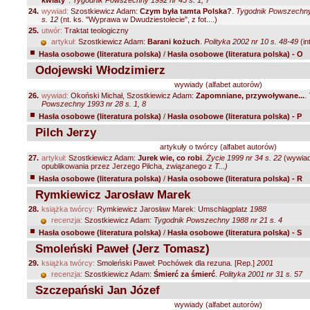
kwiaty"
.
Tygodnik Powszechny 1992 nr 45 s. 1, 7
24.
wywiad:
Szostkiewicz Adam:
Czym była tamta Polska?
.
Tygodnik Powszechny
s. 12
(nt. ks. "Wyprawa w Dwudziestolecie", z fot....)
25.
utwór:
Traktat teologiczny
artykuł:
Szostkiewicz Adam:
Barani kożuch
.
Polityka 2002 nr 10 s. 48-49
(in
Hasła osobowe (literatura polska)
/
Hasła osobowe (literatura polska) - O
Odojewski Włodzimierz
wywiady (alfabet autorów)
26.
wywiad:
Okoński Michał, Szostkiewicz Adam:
Zapomniane, przywoływane...
.
Powszechny 1993 nr 28 s. 1, 8
Hasła osobowe (literatura polska)
/
Hasła osobowe (literatura polska) - P
Pilch Jerzy
artykuły o twórcy (alfabet autorów)
27.
artykuł:
Szostkiewicz Adam:
Jurek wie, co robi
.
Życie 1999 nr 34 s. 22
(wywiad
opublikowania przez Jerzego Pilcha, związanego z
T...)
Hasła osobowe (literatura polska)
/
Hasła osobowe (literatura polska) - R
Rymkiewicz Jarosław Marek
28.
książka twórcy:
Rymkiewicz Jarosław Marek: Umschlagplatz
1988
recenzja:
Szostkiewicz Adam:
Tygodnik Powszechny 1988 nr 21 s. 4
Hasła osobowe (literatura polska)
/
Hasła osobowe (literatura polska) - S
Smoleński Paweł (Jerz Tomasz)
29.
książka twórcy:
Smoleński Paweł: Pochówek dla rezuna. [Rep.]
2001
recenzja:
Szostkiewicz Adam:
Śmierć za śmierć
.
Polityka 2001 nr 31 s. 57
Szczepański Jan Józef
wywiady (alfabet autorów)