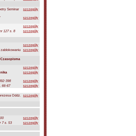
etry Seminar
szczegóły
7
szczegóły
szczegóły
r 127 s. 8
szczegóły
szczegóły
 zablokowaniu
szczegóły
/
Czasopisma
szczegóły
dnika
szczegóły
 392-398
szczegóły
. 66-67
szczegóły
 prezesa Oddz.
szczegóły
00
szczegóły
r 7 s. 53
szczegóły