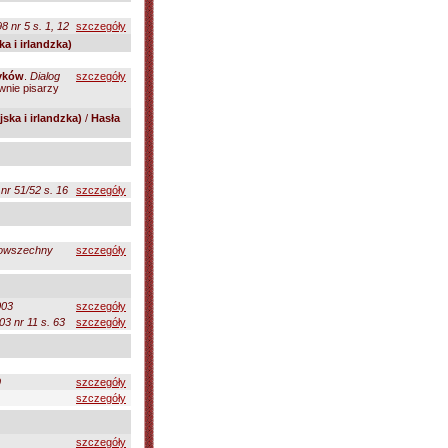
 nr 5 s. 1, 12
szczegóły
ka i irlandzka)
zyków
.
Dialog
szczegóły
wnie pisarzy
ska i irlandzka)
/
Hasła
r 51/52 s. 16
szczegóły
Powszechny
szczegóły
003
szczegóły
03 nr 11 s. 63
szczegóły
9
szczegóły
szczegóły
szczegóły