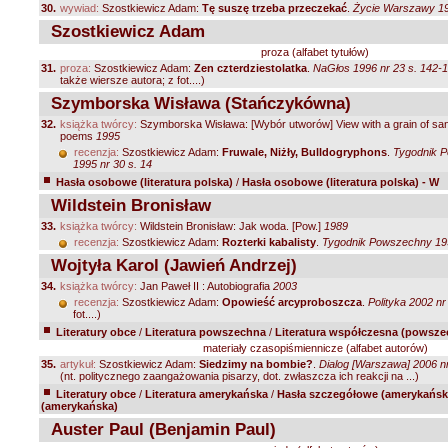
30.
wywiad:
Szostkiewicz Adam:
Tę suszę trzeba przeczekać
.
Życie Warszawy 19
Szostkiewicz Adam
proza (alfabet tytułów)
31.
proza:
Szostkiewicz Adam:
Zen czterdziestolatka
.
NaGłos 1996 nr 23 s. 142-
także wiersze autora; z fot....)
Szymborska Wisława (Stańczykówna)
32.
książka twórcy:
Szymborska Wisława: [Wybór utworów] View with a grain of san
poems
1995
recenzja:
Szostkiewicz Adam:
Fruwale, Niżły, Bulldogryphons
.
Tygodnik 
1995 nr 30 s. 14
Hasła osobowe (literatura polska)
/
Hasła osobowe (literatura polska) - W
Wildstein Bronisław
33.
książka twórcy:
Wildstein Bronisław: Jak woda. [Pow.]
1989
recenzja:
Szostkiewicz Adam:
Rozterki kabalisty
.
Tygodnik Powszechny 199
Wojtyła Karol (Jawień Andrzej)
34.
książka twórcy:
Jan Paweł II : Autobiografia
2003
recenzja:
Szostkiewicz Adam:
Opowieść arcyproboszcza
.
Polityka 2002 nr
fot....)
Literatury obce
/
Literatura powszechna
/
Literatura współczesna (powsze
materiały czasopiśmiennicze (alfabet autorów)
35.
artykuł:
Szostkiewicz Adam:
Siedzimy na bombie?
.
Dialog [Warszawa] 2006 nr
(nt. politycznego zaangażowania pisarzy, dot. zwłaszcza ich reakcji na ...)
Literatury obce
/
Literatura amerykańska
/
Hasła szczegółowe (amerykańsk
(amerykańska)
Auster Paul (Benjamin Paul)