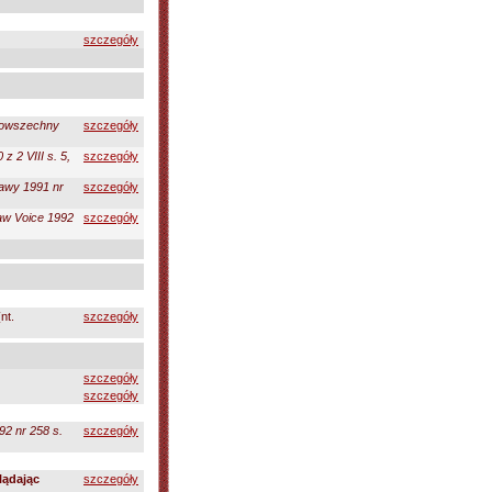
szczegóły
Powszechny
szczegóły
z 2 VIII s. 5,
szczegóły
awy 1991 nr
szczegóły
w Voice 1992
szczegóły
nt.
szczegóły
szczegóły
szczegóły
2 nr 258 s.
szczegóły
lądając
szczegóły