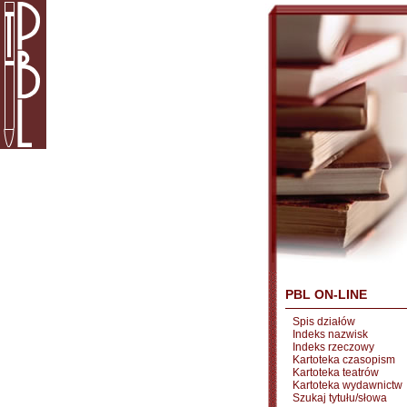
PBL ON-LINE
Spis działów
Indeks nazwisk
Indeks rzeczowy
Kartoteka czasopism
Kartoteka teatrów
Kartoteka wydawnictw
Szukaj tytułu/słowa