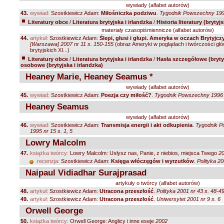
wywiady (alfabet autorów)
43.
wywiad:
Szostkiewicz Adam:
Miłośniczka podziwu
.
Tygodnik Powszechny 1998
Literatury obce
/
Literatura brytyjska i irlandzka
/
Historia literatury (brytyjs
materiały czasopiśmiennicze (alfabet autorów)
44.
artykuł:
Szostkiewicz Adam:
Ślepi, głusi i głupi. Ameryka w oczach Brytyjc
[Warszawa] 2007 nr 11 s. 150-155
(obraz Ameryki w poglądach i twórczości głó
brytyjskich XI...)
Literatury obce
/
Literatura brytyjska i irlandzka
/
Hasła szczegółowe (brytyj
osobowe (brytyjska i irlandzka)
Heaney Marie, Heaney Seamus *
wywiady (alfabet autorów)
45.
wywiad:
Szostkiewicz Adam:
Poezja czy miłość?
.
Tygodnik Powszechny 1996 n
Heaney Seamus
wywiady (alfabet autorów)
46.
wywiad:
Szostkiewicz Adam:
Transmisja energii i akt odkupienia
.
Tygodnik 
1995 nr 15 s. 1, 5
Lowry Malcolm
47.
książka twórcy:
Lowry Malcolm: Usłysz nas, Panie, z niebios, miejsca Twego
2
recenzja:
Szostkiewicz Adam:
Księga włóczęgów i wyrzutków
.
Polityka 20
Naipaul Vidiadhar Surajprasad
artykuły o twórcy (alfabet autorów)
48.
artykuł:
Szostkiewicz Adam:
Utracona przeszłość
.
Polityka 2001 nr 43 s. 48-4
49.
artykuł:
Szostkiewicz Adam:
Utracona przeszłość
.
Uniwersytet 2001 nr 9 s. 6
Orwell George
50.
książka twórcy:
Orwell George: Anglicy i inne eseje
2002