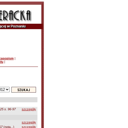
czasopism
|
ułu
|
 25 s. 96-97
szczegóły
szczegóły
57
(nota...)
szczegóły