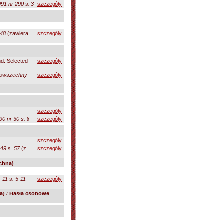
91 nr 290 s. 3
szczegóły
148
(zawiera
szczegóły
d. Selected
szczegóły
Powszechny
szczegóły
szczegóły
0 nr 30 s. 8
szczegóły
szczegóły
 49 s. 57
(z
szczegóły
chna)
 11 s. 5-11
szczegóły
a)
/
Hasła osobowe