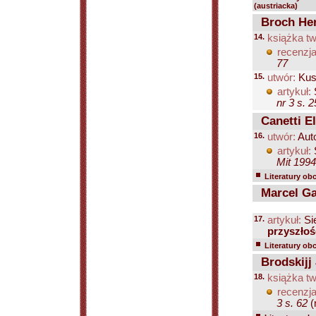
(austriacka)
Broch He
14.
książka tw
recenzja
77
15.
utwór:
Kusi
artykuł:
nr 3 s. 
Canetti El
16.
utwór:
Auto
artykuł:
Mit 1994
Literatury ob
Marcel Ga
17.
artykuł:
Si
przyszłoś
Literatury ob
Brodskijj 
18.
książka tw
recenzja
3 s. 62
(n