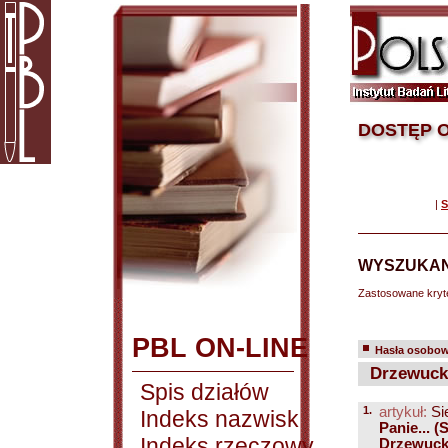
DOSTĘP O
|
S
WYSZUKAN
Zastosowane kryt
PBL ON-LINE
Hasła osobowe
Drzewucki
Spis działów
1.
artykuł:
Si
Indeks nazwisk
Panie... 
Indeks rzeczowy
Drzewuck