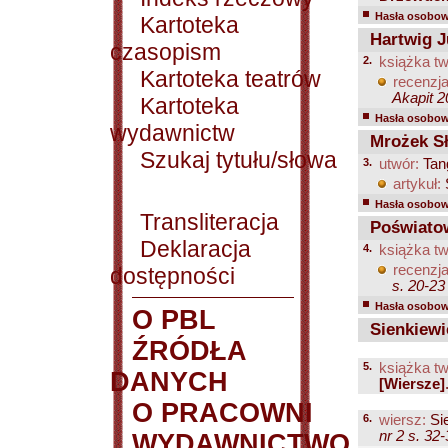
Hasła osobowe
Kartoteka
Hartwig J
czasopism
2.
książka tw
Kartoteka teatrów
recenzja
Akapit 2
Kartoteka
Hasła osobowe
wydawnictw
Mrożek S
Szukaj tytułu/słowa
3.
utwór:
Tan
artykuł:
Hasła osobowe
Transliteracja
Poświatow
Deklaracja
4.
książka tw
recenzja
dostępności
s. 20-23
Hasła osobowe
O PBL
Sienkiewi
ŹRÓDŁA
5.
książka tw
DANYCH
[Wiersze]
O PRACOWNI
6.
wiersz:
Si
nr 2 s. 32
WYDAWNICTWO