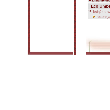
Literatury ob
Eco Umbe
19.
książka tw
recenzja