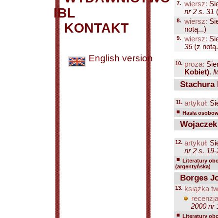
7.
wiersz:
Si
IBL
nr 2 s. 31
(
8.
wiersz:
Si
KONTAKT
notą...)
9.
wiersz:
Si
36
(z notą.
English version
10.
proza:
Sie
Kobiet)
.
M
Stachura 
11.
artykuł:
Si
Hasła osobowe
Wojaczek 
12.
artykuł:
Si
nr 2 s. 19
Literatury ob
(argentyńska)
Borges Jo
13.
książka tw
recenzja
2000 nr 
Literatury ob