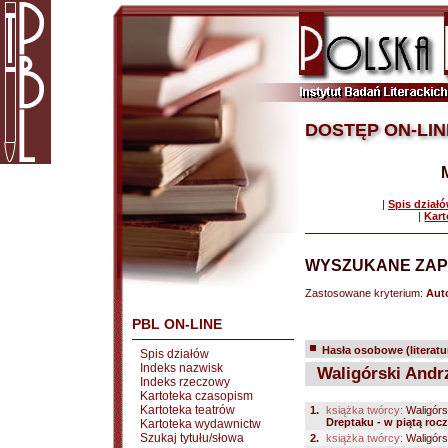
DOSTĘP ON-LIN
|
Spis dział
|
Kart
WYSZUKANE ZAP
Zastosowane kryterium:
Auto
PBL ON-LINE
Hasła osobowe (literatu
Spis działów
Indeks nazwisk
Waligórski Andr
Indeks rzeczowy
Kartoteka czasopism
Kartoteka teatrów
1.
książka twórcy:
Waligórs
Dreptaku - w piątą roc
Kartoteka wydawnictw
Szukaj tytułu/słowa
2.
książka twórcy:
Waligórs