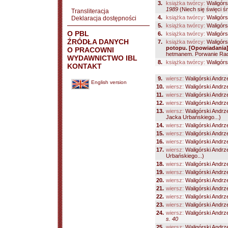
3.
książka twórcy:
Waligórs
1989
(Niech się święci ś
Transliteracja
4.
książka twórcy:
Waligórs
Deklaracja dostępności
5.
książka twórcy:
Waligórs
O PBL
6.
książka twórcy:
Waligórs
ŹRÓDŁA DANYCH
7.
książka twórcy:
Waligórs
potopu. [Opowiadania
O PRACOWNI
hetmanem. Porwanie Rad
WYDAWNICTWO IBL
8.
książka twórcy:
Waligórs
KONTAKT
9.
wiersz:
Waligórski Andrz
English version
10.
wiersz:
Waligórski Andrz
11.
wiersz:
Waligórski Andrz
12.
wiersz:
Waligórski Andrz
13.
wiersz:
Waligórski Andrz
Jacka Urbańskiego...)
14.
wiersz:
Waligórski Andrz
15.
wiersz:
Waligórski Andrz
16.
wiersz:
Waligórski Andrz
17.
wiersz:
Waligórski Andrz
Urbańskiego...)
18.
wiersz:
Waligórski Andrz
19.
wiersz:
Waligórski Andrz
20.
wiersz:
Waligórski Andrz
21.
wiersz:
Waligórski Andrz
22.
wiersz:
Waligórski Andrz
23.
wiersz:
Waligórski Andrz
24.
wiersz:
Waligórski Andrz
s. 40
25.
wiersz:
Waligórski Andrz