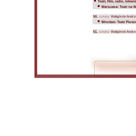
Teatr, film, radio, telewi
Warszawa: Teatr na W
50.
sztuka:
Waligórski Andrz
Wrocław: Teatr Piose
51.
sztuka:
Waligórski Andrz