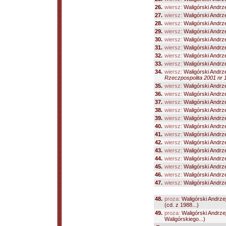
26.
wiersz:
Waligórski Andrz
27.
wiersz:
Waligórski Andrz
28.
wiersz:
Waligórski Andrz
29.
wiersz:
Waligórski Andrz
30.
wiersz:
Waligórski Andrz
31.
wiersz:
Waligórski Andrz
32.
wiersz:
Waligórski Andrz
33.
wiersz:
Waligórski Andrz
34.
wiersz:
Waligórski Andrz
Rzeczpospolita 2001 nr 1
35.
wiersz:
Waligórski Andrz
36.
wiersz:
Waligórski Andrz
37.
wiersz:
Waligórski Andrz
38.
wiersz:
Waligórski Andrz
39.
wiersz:
Waligórski Andrz
40.
wiersz:
Waligórski Andrz
41.
wiersz:
Waligórski Andrz
42.
wiersz:
Waligórski Andrz
43.
wiersz:
Waligórski Andrz
44.
wiersz:
Waligórski Andrz
45.
wiersz:
Waligórski Andrz
46.
wiersz:
Waligórski Andrz
47.
wiersz:
Waligórski Andrz
48.
proza:
Waligórski Andrze
(cd. z 1988...)
49.
proza:
Waligórski Andrze
Waligórskiego...)